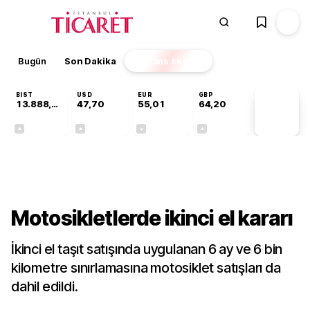
Bugün
Son Dakika
Finans
EKSTRA
BIST
USD
EUR
GBP
13.888,97
47,70
55,01
64,20
PİYASA
VERİLERİ
+0,65%
+0,17%
-0,01%
+0,04%
Sektörel
Motosikletlerde ikinci el kararı
İkinci el taşıt satışında uygulanan 6 ay ve 6 bin
kilometre sınırlamasına motosiklet satışları da
dahil edildi.