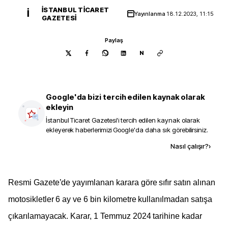
İSTANBUL TICARET
İ
Yayınlanma
18.12.2023, 11:15
GAZETESI
Paylaş
N
Google'da bizi tercih edilen kaynak olarak
ekleyin
İstanbul Ticaret Gazetesi
'i tercih edilen kaynak olarak
ekleyerek haberlerimizi Google'da daha sık görebilirsiniz.
Kaynak ekle
Nasıl çalışır?
›
Resmi Gazete’de yayımlanan karara göre sıfır satın alınan
motosikletler 6 ay ve 6 bin kilometre kullanılmadan satışa
çıkarılamayacak. Karar, 1 Temmuz 2024 tarihine kadar