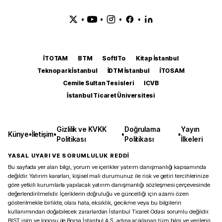
•
•
•
•
İTOTAM
BTM
SoftITo
Kitap İstanbul
Teknopark İstanbul
İDTM İstanbul
İTOSAM
Cemile Sultan Tesisleri
ICVB
İstanbul Ticaret Üniversitesi
Gizlilik ve KVKK
Doğrulama
Yayın
Künye
•
İletişim
•
•
•
Politikası
Politikası
İlkeleri
YASAL UYARI VE SORUMLULUK REDDİ
Bu sayfada yer alan bilgi, yorum ve içerikler yatırım danışmanlığı kapsamında
değildir. Yatırım kararları, kişisel mali durumunuz ile risk ve getiri tercihlerinize
göre yetkili kurumlarla yapılacak yatırım danışmanlığı sözleşmesi çerçevesinde
değerlendirilmelidir. İçeriklerin doğruluğu ve güncelliği için azami özen
gösterilmekle birlikte, olası hata, eksiklik, gecikme veya bu bilgilerin
kullanımından doğabilecek zararlardan İstanbul Ticaret Odası sorumlu değildir.
BIST isim ve logosu ile Borsa İstanbul A.Ş. adına açıklanan tüm bilgi ve verilerin