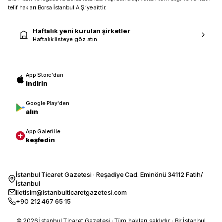
telif hakları Borsa İstanbul A.Ş.’ye aittir.
Haftalık yeni kurulan şirketler
Haftalık listeye göz atın
App Store'dan
indirin
Google Play'den
alın
App Galeri ile
keşfedin
İstanbul Ticaret Gazetesi · Reşadiye Cad. Eminönü 34112 Fatih/
İstanbul
iletisim@istanbulticaretgazetesi.com
+90 212 467 65 15
© 2026 İstanbul Ticaret Gazetesi · Tüm hakları saklıdır · Bir İstanbul