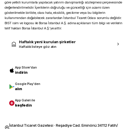
göre yetkili kurumlarla yapılacak yatırım danışmanlığı sözleşmesi çerçevesinde
değerlendirilmelidir. İçeriklerin doğruluğu ve güncelliği için azami özen
gösterilmekle birlikte, olası hata, eksiklik, gecikme veya bu bilgilerin
kullanımından doğabilecek zararlardan İstanbul Ticaret Odası sorumlu değildir.
BIST isim ve logosu ile Borsa İstanbul A.Ş. adına açıklanan tüm bilgi ve verilerin
telif hakları Borsa İstanbul A.Ş.’ye aittir.
Haftalık yeni kurulan şirketler
Haftalık listeye göz atın
App Store'dan
indirin
Google Play'den
alın
App Galeri ile
keşfedin
İstanbul Ticaret Gazetesi · Reşadiye Cad. Eminönü 34112 Fatih/