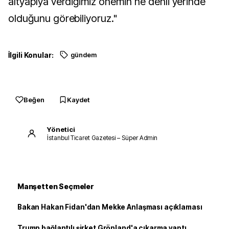
altyapıya verdiğimiz önemin ne denli yerinde
olduğunu görebiliyoruz."
İlgili Konular:
gündem
Beğen
Kaydet
Yönetici
İstanbul Ticaret Gazetesi – Süper Admin
Manşetten Seçmeler
Bakan Hakan Fidan'dan Mekke Anlaşması açıklaması
Trump bağlantılı şirket Grönland'a çıkarma yaptı