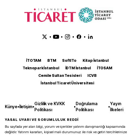
•
•
•
•
İTOTAM
BTM
SoftITo
Kitap İstanbul
Teknopark İstanbul
İDTM İstanbul
İTOSAM
Cemile Sultan Tesisleri
ICVB
İstanbul Ticaret Üniversitesi
Gizlilik ve KVKK
Doğrulama
Yayın
Künye
•
İletişim
•
•
•
Politikası
Politikası
İlkeleri
YASAL UYARI VE SORUMLULUK REDDİ
Bu sayfada yer alan bilgi, yorum ve içerikler yatırım danışmanlığı kapsamında
değildir. Yatırım kararları, kişisel mali durumunuz ile risk ve getiri tercihlerinize