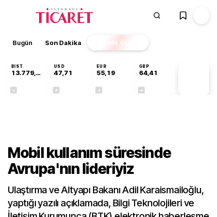
Bugün
Son Dakika
Finans
EKSTRA
BIST
USD
EUR
GBP
13.779,39
47,71
55,19
64,41
PİYASA
VERİLERİ
-0,14%
+0,18%
+0,32%
+0,38%
Gündem
Mobil kullanım süresinde
Avrupa'nın lideriyiz
Ulaştırma ve Altyapı Bakanı Adil Karaismailoğlu,
yaptığı yazılı açıklamada, Bilgi Teknolojileri ve
İletişim Kurumunca (BTK) elektronik haberleşme