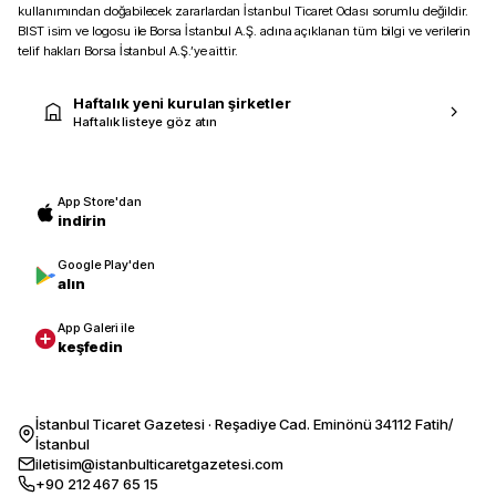
kullanımından doğabilecek zararlardan İstanbul Ticaret Odası sorumlu değildir.
BIST isim ve logosu ile Borsa İstanbul A.Ş. adına açıklanan tüm bilgi ve verilerin
telif hakları Borsa İstanbul A.Ş.’ye aittir.
Haftalık yeni kurulan şirketler
Haftalık listeye göz atın
App Store'dan
indirin
Google Play'den
alın
App Galeri ile
keşfedin
İstanbul Ticaret Gazetesi · Reşadiye Cad. Eminönü 34112 Fatih/
İstanbul
iletisim@istanbulticaretgazetesi.com
+90 212 467 65 15