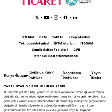
•
•
•
•
İTOTAM
BTM
SoftITo
Kitap İstanbul
Teknopark İstanbul
İDTM İstanbul
İTOSAM
Cemile Sultan Tesisleri
ICVB
İstanbul Ticaret Üniversitesi
Gizlilik ve KVKK
Doğrulama
Yayın
Künye
•
İletişim
•
•
•
Politikası
Politikası
İlkeleri
YASAL UYARI VE SORUMLULUK REDDİ
Bu sayfada yer alan bilgi, yorum ve içerikler yatırım danışmanlığı kapsamında
değildir. Yatırım kararları, kişisel mali durumunuz ile risk ve getiri tercihlerinize
göre yetkili kurumlarla yapılacak yatırım danışmanlığı sözleşmesi çerçevesinde
değerlendirilmelidir. İçeriklerin doğruluğu ve güncelliği için azami özen
gösterilmekle birlikte, olası hata, eksiklik, gecikme veya bu bilgilerin