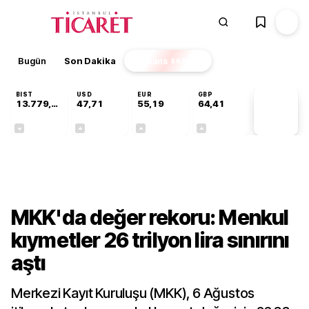
Bugün
Son Dakika
Finans
EKSTRA
BIST
USD
EUR
GBP
13.779,39
47,71
55,19
64,41
PİYASA
VERİLERİ
-0,14%
+0,18%
+0,32%
+0,38%
Finans
MKK'da değer rekoru: Menkul
kıymetler 26 trilyon lira sınırını
aştı
Merkezi Kayıt Kuruluşu (MKK), 6 Ağustos