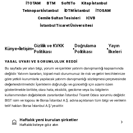
İTOTAM
BTM
SoftITo
Kitap İstanbul
Teknopark İstanbul
İDTM İstanbul
İTOSAM
Cemile Sultan Tesisleri
ICVB
İstanbul Ticaret Üniversitesi
Gizlilik ve KVKK
Doğrulama
Yayın
Künye
•
İletişim
•
•
•
Politikası
Politikası
İlkeleri
YASAL UYARI VE SORUMLULUK REDDİ
Bu sayfada yer alan bilgi, yorum ve içerikler yatırım danışmanlığı kapsamında
değildir. Yatırım kararları, kişisel mali durumunuz ile risk ve getiri tercihlerinize
göre yetkili kurumlarla yapılacak yatırım danışmanlığı sözleşmesi çerçevesinde
değerlendirilmelidir. İçeriklerin doğruluğu ve güncelliği için azami özen
gösterilmekle birlikte, olası hata, eksiklik, gecikme veya bu bilgilerin
kullanımından doğabilecek zararlardan İstanbul Ticaret Odası sorumlu değildir.
BIST isim ve logosu ile Borsa İstanbul A.Ş. adına açıklanan tüm bilgi ve verilerin
telif hakları Borsa İstanbul A.Ş.’ye aittir.
Haftalık yeni kurulan şirketler
Haftalık listeye göz atın