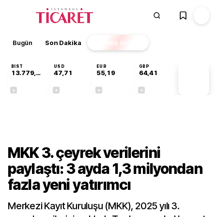
Bugün
Son Dakika
Finans
EKSTRA
BIST
USD
EUR
GBP
13.779,39
47,71
55,19
64,41
PİYASA
VERİLERİ
-0,14%
+0,18%
+0,32%
+0,38%
Finans
MKK 3. çeyrek verilerini
paylaştı: 3 ayda 1,3 milyondan
fazla yeni yatırımcı
Merkezi Kayıt Kuruluşu (MKK), 2025 yılı 3.