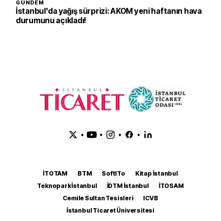
GÜNDEM
İstanbul'da yağış sürprizi: AKOM yeni haftanın hava
durumunu açıkladı!
•
•
•
•
İTOTAM
BTM
SoftITo
Kitap İstanbul
Teknopark İstanbul
İDTM İstanbul
İTOSAM
Cemile Sultan Tesisleri
ICVB
İstanbul Ticaret Üniversitesi