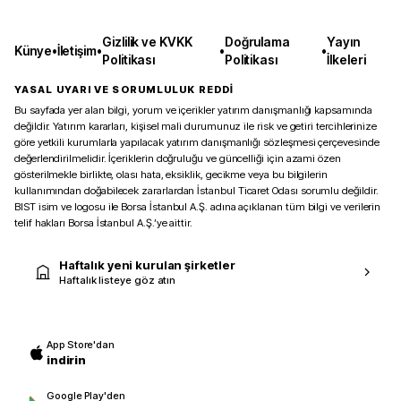
Gizlilik ve KVKK
Doğrulama
Yayın
Künye
•
İletişim
•
•
•
Politikası
Politikası
İlkeleri
YASAL UYARI VE SORUMLULUK REDDİ
Bu sayfada yer alan bilgi, yorum ve içerikler yatırım danışmanlığı kapsamında
değildir. Yatırım kararları, kişisel mali durumunuz ile risk ve getiri tercihlerinize
göre yetkili kurumlarla yapılacak yatırım danışmanlığı sözleşmesi çerçevesinde
değerlendirilmelidir. İçeriklerin doğruluğu ve güncelliği için azami özen
gösterilmekle birlikte, olası hata, eksiklik, gecikme veya bu bilgilerin
kullanımından doğabilecek zararlardan İstanbul Ticaret Odası sorumlu değildir.
BIST isim ve logosu ile Borsa İstanbul A.Ş. adına açıklanan tüm bilgi ve verilerin
telif hakları Borsa İstanbul A.Ş.’ye aittir.
Haftalık yeni kurulan şirketler
Haftalık listeye göz atın
App Store'dan
indirin
Google Play'den