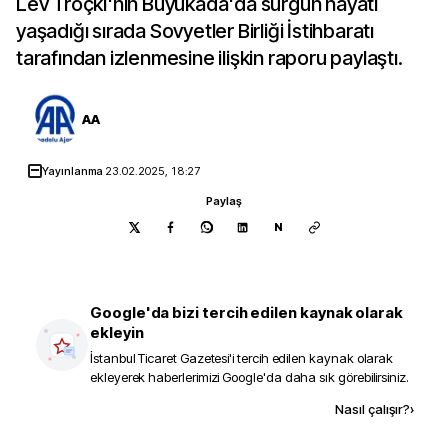
Lev Troçki'nin Büyükada'da sürgün hayatı
yaşadığı sırada Sovyetler Birliği İstihbaratı
tarafından izlenmesine ilişkin raporu paylaştı.
AA
Yayınlanma
23.02.2025, 18:27
Paylaş
N
Google'da bizi tercih edilen kaynak olarak
ekleyin
İstanbul Ticaret Gazetesi
'i tercih edilen kaynak olarak
ekleyerek haberlerimizi Google'da daha sık görebilirsiniz.
Kaynak ekle
Nasıl çalışır?
›