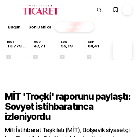
Bugün
Son Dakika
Finans
EKSTRA
BIST
USD
EUR
GBP
13.779,39
47,71
55,19
64,41
PİYASA
VERİLERİ
-0,14%
+0,18%
+0,32%
+0,38%
Gündem
MİT 'Troçki' raporunu paylaştı:
Sovyet istihbaratınca
izleniyordu
Milli İstihbarat Teşkilatı (MİT), Bolşevik siyasetçi