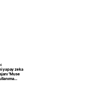
I
ni yapay zeka
ajanı 'Muse
ullanıma