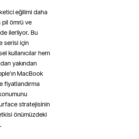
ketici eğilimi daha
 pil ömrü ve
e ilerliyor. Bu
serisi için
ysel kullanıcılar hem
ından yakından
Apple’ın MacBook
ve fiyatlandırma
r konumunu
rface stratejisinin
etkisi önümüzdeki
.