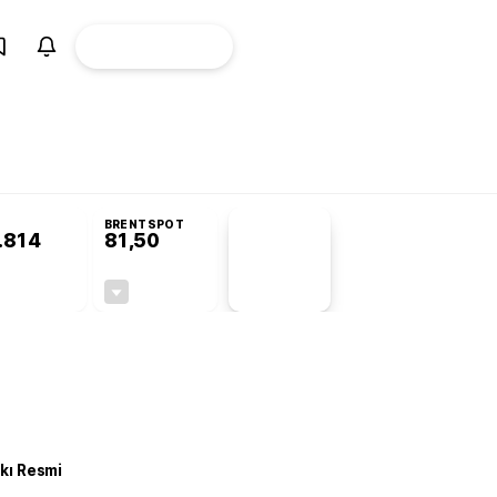
ÜYE
CANLI BORSA
Girişi
BRENTSPOT
.814
81,50
PİYASA
VERİLERİ
-0,26%
-1,55%
+0,00
-1,28
kkı Resmi