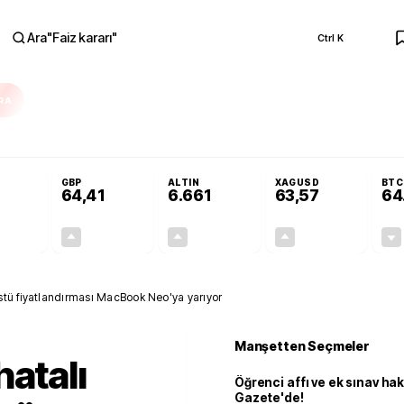
Ara
"
Faiz kararı
"
Ctrl K
RA
Resmi Gazete'de!
Öğrenci affı ve ek sınav hakkı Resmi Gazete'de!
GBP
ALTIN
XAGUSD
BTC
64,41
6.661
63,57
64
+0,32%
+0,38%
+2,59%
+3,37%
0,18
0,24
167,96
2,07
üstü fiyatlandırması MacBook Neo'ya yarıyor
Manşetten Seçmeler
hatalı
Öğrenci affı ve ek sınav ha
Gazete'de!