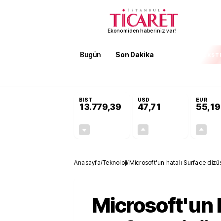
Ekonomiden haberiniz var!
Bugün
Son Dakika
Finans
EKST
SON DAKİKA
Öğrenci affı ve ek sınav hakkı 
BIST
USD
EUR
13.779,39
47,71
55,19
-0,14%
+0,18%
-19,42
0,09
Anasayfa
/
Teknoloji
/
Microsoft'un hatalı Surface diz
Microsoft'un 