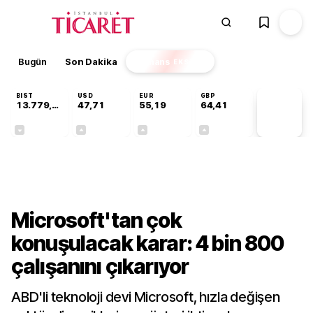
Bugün
Son Dakika
Finans
EKSTRA
BIST
USD
EUR
GBP
13.779,39
47,71
55,19
64,41
PİYASA
VERİLERİ
-0,14%
+0,18%
+0,32%
+0,38%
Finans
Microsoft'tan çok
konuşulacak karar: 4 bin 800
çalışanını çıkarıyor
ABD'li teknoloji devi Microsoft, hızla değişen