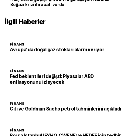
Boğazı krizi ihracatı vurdu
İlgili Haberler
FINANS
Avrupa'da doğal gaz stokları alarm veriyor
FINANS
Fed beklentileri değişti: Piyasalar ABD
enflasyonunu izleyecek
FINANS
Citi ve Goldman Sachs petrol tahminlerini açıkladı
FINANS
Borsa İstanbul IEYHO, CWENE ve HEDEF için tedbir