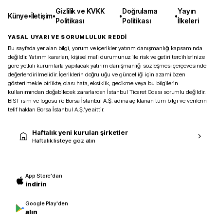
Gizlilik ve KVKK
Doğrulama
Yayın
Künye
•
İletişim
•
•
•
Politikası
Politikası
İlkeleri
YASAL UYARI VE SORUMLULUK REDDİ
Bu sayfada yer alan bilgi, yorum ve içerikler yatırım danışmanlığı kapsamında
değildir. Yatırım kararları, kişisel mali durumunuz ile risk ve getiri tercihlerinize
göre yetkili kurumlarla yapılacak yatırım danışmanlığı sözleşmesi çerçevesinde
değerlendirilmelidir. İçeriklerin doğruluğu ve güncelliği için azami özen
gösterilmekle birlikte, olası hata, eksiklik, gecikme veya bu bilgilerin
kullanımından doğabilecek zararlardan İstanbul Ticaret Odası sorumlu değildir.
BIST isim ve logosu ile Borsa İstanbul A.Ş. adına açıklanan tüm bilgi ve verilerin
telif hakları Borsa İstanbul A.Ş.’ye aittir.
Haftalık yeni kurulan şirketler
Haftalık listeye göz atın
App Store'dan
indirin
Google Play'den
alın