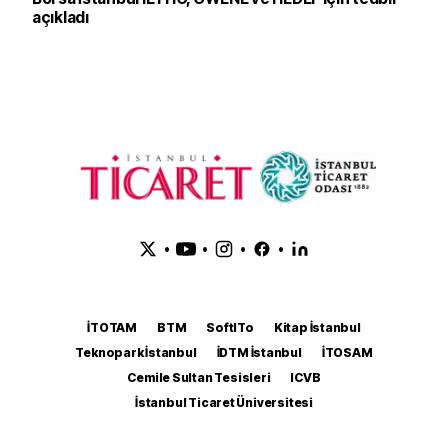
açıkladı
•
•
•
•
İTOTAM
BTM
SoftITo
Kitap İstanbul
Teknopark İstanbul
İDTM İstanbul
İTOSAM
Cemile Sultan Tesisleri
ICVB
İstanbul Ticaret Üniversitesi