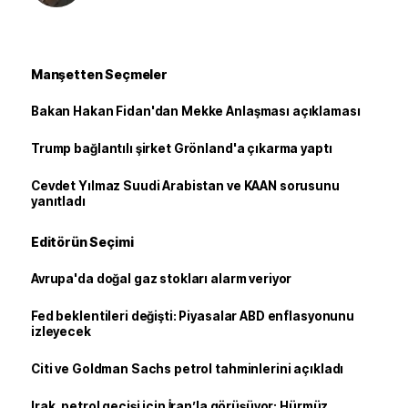
Manşetten Seçmeler
Bakan Hakan Fidan'dan Mekke Anlaşması açıklaması
Trump bağlantılı şirket Grönland'a çıkarma yaptı
Cevdet Yılmaz Suudi Arabistan ve KAAN sorusunu
yanıtladı
Editörün Seçimi
Avrupa'da doğal gaz stokları alarm veriyor
Fed beklentileri değişti: Piyasalar ABD enflasyonunu
izleyecek
Citi ve Goldman Sachs petrol tahminlerini açıkladı
Irak, petrol geçişi için İran’la görüşüyor: Hürmüz