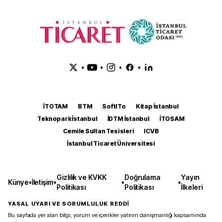
•
•
•
•
İTOTAM
BTM
SoftITo
Kitap İstanbul
Teknopark İstanbul
İDTM İstanbul
İTOSAM
Cemile Sultan Tesisleri
ICVB
İstanbul Ticaret Üniversitesi
Gizlilik ve KVKK
Doğrulama
Yayın
Künye
•
İletişim
•
•
•
Politikası
Politikası
İlkeleri
YASAL UYARI VE SORUMLULUK REDDİ
Bu sayfada yer alan bilgi, yorum ve içerikler yatırım danışmanlığı kapsamında