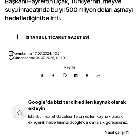
Başkanı Hayrettin Uçak, Türkiye'nin, meyve
suyu ihracatında bu yıl 500 milyon doları aşmayı
hedeflediğini belirtti.
İ
İSTANBUL TICARET GAZETESI
Yayınlanma
17.03.2024, 10:34
Güncellenme
04.07.2026, 01:49
Paylaş
N
Google'da bizi tercih edilen kaynak olarak
ekleyin
İstanbul Ticaret Gazetesi
'i tercih edilen kaynak olarak
ekleyerek haberlerimizi Google'da daha sık görebilirsiniz.
Kaynak ekle
Nasıl çalışır?
›