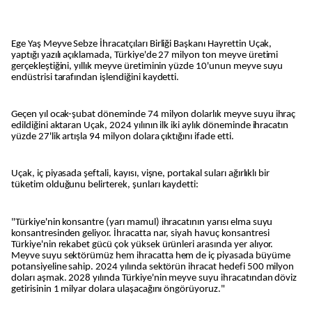
Ege Yaş Meyve Sebze İhracatçıları Birliği Başkanı Hayrettin Uçak,
yaptığı yazılı açıklamada, Türkiye'de 27 milyon ton meyve üretimi
gerçekleştiğini, yıllık meyve üretiminin yüzde 10'unun meyve suyu
endüstrisi tarafından işlendiğini kaydetti.
Geçen yıl ocak-şubat döneminde 74 milyon dolarlık meyve suyu ihraç
edildiğini aktaran Uçak, 2024 yılının ilk iki aylık döneminde ihracatın
yüzde 27'lik artışla 94 milyon dolara çıktığını ifade etti.
Uçak, iç piyasada şeftali, kayısı, vişne, portakal suları ağırlıklı bir
tüketim olduğunu belirterek, şunları kaydetti:
"Türkiye'nin konsantre (yarı mamul) ihracatının yarısı elma suyu
konsantresinden geliyor. İhracatta nar, siyah havuç konsantresi
Türkiye'nin rekabet gücü çok yüksek ürünleri arasında yer alıyor.
Meyve suyu sektörümüz hem ihracatta hem de iç piyasada büyüme
potansiyeline sahip. 2024 yılında sektörün ihracat hedefi 500 milyon
doları aşmak. 2028 yılında Türkiye'nin meyve suyu ihracatından döviz
getirisinin 1 milyar dolara ulaşacağını öngörüyoruz."