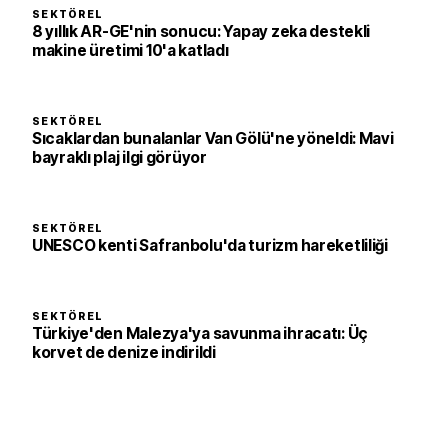
SEKTÖREL
8 yıllık AR-GE'nin sonucu: Yapay zeka destekli
makine üretimi 10'a katladı
SEKTÖREL
Sıcaklardan bunalanlar Van Gölü'ne yöneldi: Mavi
bayraklı plaj ilgi görüyor
SEKTÖREL
UNESCO kenti Safranbolu'da turizm hareketliliği
SEKTÖREL
Türkiye'den Malezya'ya savunma ihracatı: Üç
korvet de denize indirildi