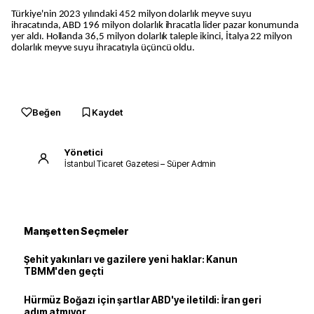
Türkiye'nin 2023 yılındaki 452 milyon dolarlık meyve suyu
ihracatında, ABD 196 milyon dolarlık ihracatla lider pazar konumunda
yer aldı. Hollanda 36,5 milyon dolarlık taleple ikinci, İtalya 22 milyon
dolarlık meyve suyu ihracatıyla üçüncü oldu.
Beğen
Kaydet
Yönetici
İstanbul Ticaret Gazetesi – Süper Admin
Manşetten Seçmeler
Şehit yakınları ve gazilere yeni haklar: Kanun
TBMM'den geçti
Hürmüz Boğazı için şartlar ABD'ye iletildi: İran geri
adım atmıyor