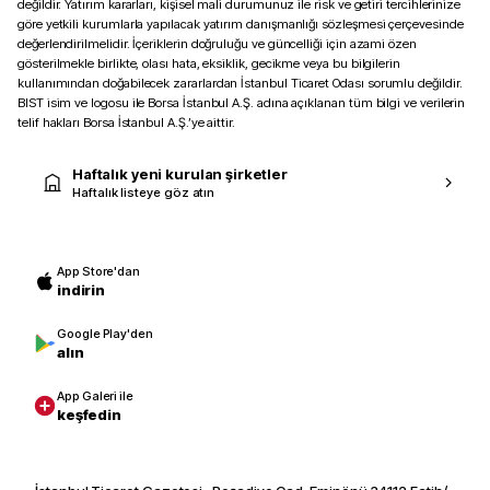
değildir. Yatırım kararları, kişisel mali durumunuz ile risk ve getiri tercihlerinize
göre yetkili kurumlarla yapılacak yatırım danışmanlığı sözleşmesi çerçevesinde
değerlendirilmelidir. İçeriklerin doğruluğu ve güncelliği için azami özen
gösterilmekle birlikte, olası hata, eksiklik, gecikme veya bu bilgilerin
kullanımından doğabilecek zararlardan İstanbul Ticaret Odası sorumlu değildir.
BIST isim ve logosu ile Borsa İstanbul A.Ş. adına açıklanan tüm bilgi ve verilerin
telif hakları Borsa İstanbul A.Ş.’ye aittir.
Haftalık yeni kurulan şirketler
Haftalık listeye göz atın
App Store'dan
indirin
Google Play'den
alın
App Galeri ile
keşfedin