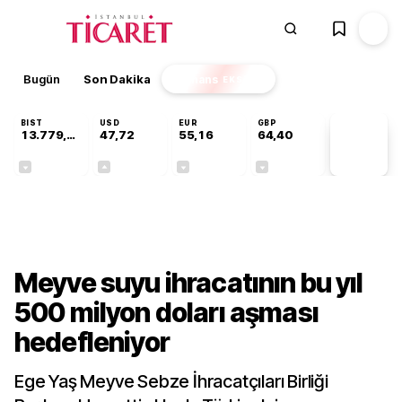
Bugün
Son Dakika
Finans
EKSTRA
BIST
USD
EUR
GBP
13.779,39
47,72
55,16
64,40
PİYASA
VERİLERİ
-0,14%
+0,01%
-0,05%
-0,03%
Sektörel
Meyve suyu ihracatının bu yıl
500 milyon doları aşması
hedefleniyor
Ege Yaş Meyve Sebze İhracatçıları Birliği