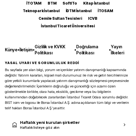
İTOTAM
BTM
SoftITo
Kitap İstanbul
Teknopark İstanbul
İDTM İstanbul
İTOSAM
Cemile Sultan Tesisleri
ICVB
İstanbul Ticaret Üniversitesi
Gizlilik ve KVKK
Doğrulama
Yayın
Künye
•
İletişim
•
•
•
Politikası
Politikası
İlkeleri
YASAL UYARI VE SORUMLULUK REDDİ
Bu sayfada yer alan bilgi, yorum ve içerikler yatırım danışmanlığı kapsamında
değildir. Yatırım kararları, kişisel mali durumunuz ile risk ve getiri tercihlerinize
göre yetkili kurumlarla yapılacak yatırım danışmanlığı sözleşmesi çerçevesinde
değerlendirilmelidir. İçeriklerin doğruluğu ve güncelliği için azami özen
gösterilmekle birlikte, olası hata, eksiklik, gecikme veya bu bilgilerin
kullanımından doğabilecek zararlardan İstanbul Ticaret Odası sorumlu değildir.
BIST isim ve logosu ile Borsa İstanbul A.Ş. adına açıklanan tüm bilgi ve verilerin
telif hakları Borsa İstanbul A.Ş.’ye aittir.
Haftalık yeni kurulan şirketler
Haftalık listeye göz atın