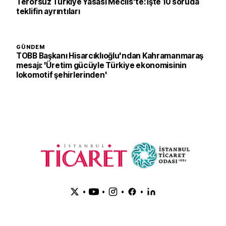
Terörsüz Türkiye Yasası Meclis’te: İşte 10 soruda
teklifin ayrıntıları
GÜNDEM
TOBB Başkanı Hisarcıklıoğlu'ndan Kahramanmaraş
mesajı: 'Üretim gücüyle Türkiye ekonomisinin
lokomotif şehirlerinden'
•
•
•
•