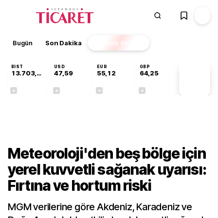
Bugün
Son Dakika
Finans
EKSTRA
BIST
USD
EUR
GBP
13.703,13
47,59
55,12
64,25
PİYASA
VERİLERİ
+0,11%
+0,05%
+0,20%
+0,24%
Gündem
Meteoroloji'den beş bölge için
yerel kuvvetli sağanak uyarısı:
Fırtına ve hortum riski
MGM verilerine göre Akdeniz, Karadeniz ve