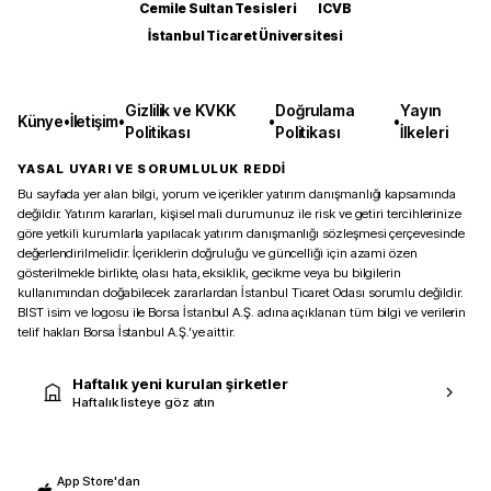
Cemile Sultan Tesisleri
ICVB
İstanbul Ticaret Üniversitesi
Gizlilik ve KVKK
Doğrulama
Yayın
Künye
•
İletişim
•
•
•
Politikası
Politikası
İlkeleri
YASAL UYARI VE SORUMLULUK REDDİ
Bu sayfada yer alan bilgi, yorum ve içerikler yatırım danışmanlığı kapsamında
değildir. Yatırım kararları, kişisel mali durumunuz ile risk ve getiri tercihlerinize
göre yetkili kurumlarla yapılacak yatırım danışmanlığı sözleşmesi çerçevesinde
değerlendirilmelidir. İçeriklerin doğruluğu ve güncelliği için azami özen
gösterilmekle birlikte, olası hata, eksiklik, gecikme veya bu bilgilerin
kullanımından doğabilecek zararlardan İstanbul Ticaret Odası sorumlu değildir.
BIST isim ve logosu ile Borsa İstanbul A.Ş. adına açıklanan tüm bilgi ve verilerin
telif hakları Borsa İstanbul A.Ş.’ye aittir.
Haftalık yeni kurulan şirketler
Haftalık listeye göz atın
App Store'dan