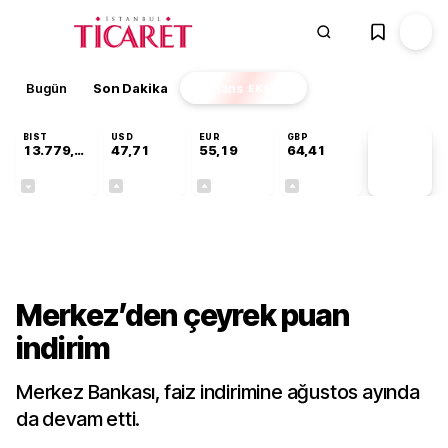
Bugün
Son Dakika
Finans
EKSTRA
BIST
USD
EUR
GBP
13.779,39
47,71
55,19
64,41
PİYASA
VERİLERİ
-0,14%
+0,18%
+0,32%
+0,38%
Gündem
Merkez’den çeyrek puan
indirim
Merkez Bankası, faiz indirimine ağustos ayında
da devam etti.