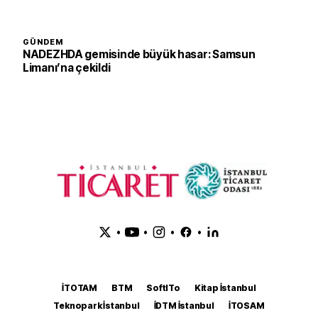
GÜNDEM
NADEZHDA gemisinde büyük hasar: Samsun
Limanı’na çekildi
•
•
•
•
İTOTAM
BTM
SoftITo
Kitap İstanbul
Teknopark İstanbul
İDTM İstanbul
İTOSAM