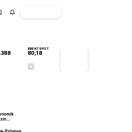
ÜYE
CANLI BORSA
Girişi
BRENTSPOT
.388
80,18
PİYASA
VERİLERİ
+0,31%
+1,61%
+0,00
1,27
onomik
izin
lendirdik
iye-Polonya