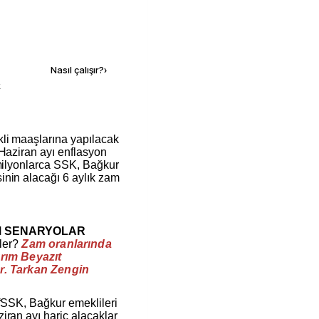
Kaynak ekle
Nasıl çalışır?
›
k
 Haziran ayı enflasyon
 milyonlarca SSK, Bağkur
inin alacağı 6 aylık zam
M SENARYOLAR
eler?
Zam oranlarında
ırım Beyazıt
Dr. Tarkan Zengin
 “SSK, Bağkur emeklileri
iran ayı hariç alacaklar