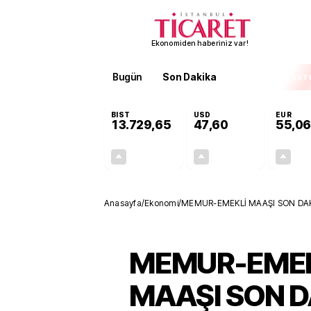
Ekonomiden haberiniz var!
Bugün
Son Dakika
Finans
EKST
BIST
USD
EUR
13.729,65
47,60
55,06
+0,19%
+0,06%
26,52
0,03
Anasayfa
/
Ekonomi
/
MEMUR-EMEKLİ MAAŞI SON DAK
MEMUR-EMEK
MAAŞI SON D