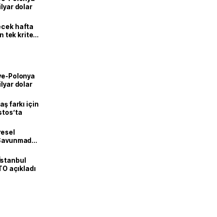
lyar dolar
ecek hafta
n tek kriter
iye-Polonya
lyar dolar
aş farkı için
stos’ta
resel
! Savunmadan
İstanbul
İTO açıkladı