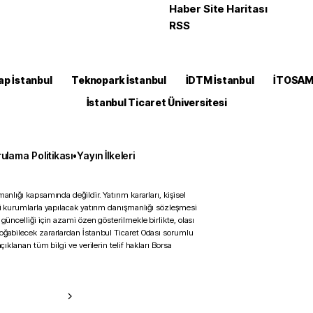
Haber Site Haritası
RSS
ap İstanbul
Teknopark İstanbul
İDTM İstanbul
İTOSA
İstanbul Ticaret Üniversitesi
ulama Politikası
•
Yayın İlkeleri
anlığı kapsamında değildir. Yatırım kararları, kişisel
ili kurumlarla yapılacak yatırım danışmanlığı sözleşmesi
 güncelliği için azami özen gösterilmekle birlikte, olası
doğabilecek zararlardan İstanbul Ticaret Odası sorumlu
çıklanan tüm bilgi ve verilerin telif hakları Borsa