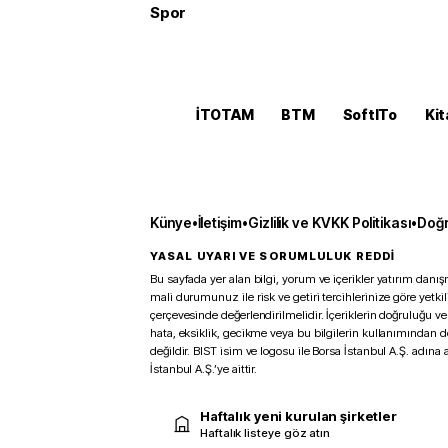
Spor
İTOTAM
BTM
SoftITo
Kit
Künye
•
İletişim
•
Gizlilik ve KVKK Politikası
•
Doğr
YASAL UYARI VE SORUMLULUK REDDİ
Bu sayfada yer alan bilgi, yorum ve içerikler yatırım danışm
mali durumunuz ile risk ve getiri tercihlerinize göre yetk
çerçevesinde değerlendirilmelidir. İçeriklerin doğruluğu ve
hata, eksiklik, gecikme veya bu bilgilerin kullanımından 
değildir. BIST isim ve logosu ile Borsa İstanbul A.Ş. adına a
İstanbul A.Ş.’ye aittir.
Haftalık yeni kurulan şirketler
Haftalık listeye göz atın