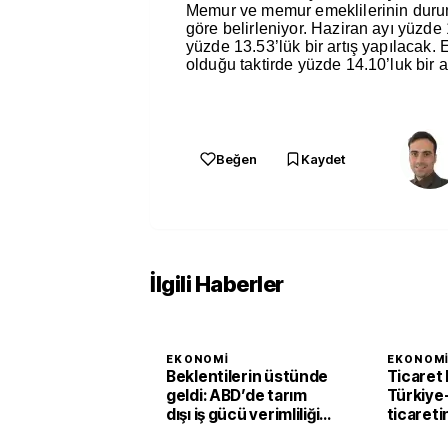
Memur ve memur emeklilerinin duru
göre belirleniyor. Haziran ayı yüzde
yüzde 13.53’lük bir artış yapılacak.
olduğu taktirde yüzde 14.10’luk bir 
Beğen
Kaydet
İlgili Haberler
EKONOMI
EKONOM
Beklentilerin üstünde
Ticaret 
geldi: ABD’de tarım
Türkiye
dışı iş gücü verimliliği
ticareti
ikinci çeyrekte yüzde
hedef 15