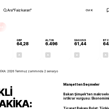
Ara
"
Faiz kararı
"
Ctrl K
RA
GBP
ALTIN
XAGUSD
BTC
64,28
6.496
61,44
64
+0,10%
+0,29%
+0,00%
-0,97%
0,05
0,19
0,12
-0,60
İKA: 2026 Temmuz zammında 2 senaryo
Manşetten Seçmeler
Lİ
Bakan Şimşek’ten makroek
istikrar vurgusu: Ekonomim
AKİKA:
dayanıklılığını daha da güç
Ticaret Bakanı Bolat: Türk