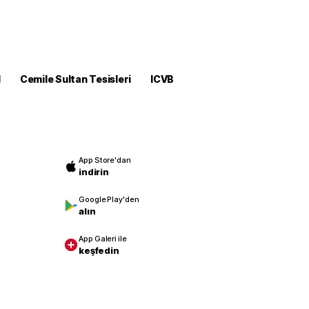
M
Cemile Sultan Tesisleri
ICVB
App Store'dan
indirin
Google Play'den
alın
App Galeri ile
keşfedin