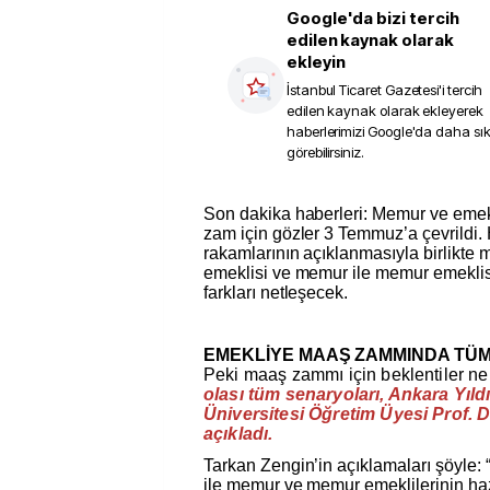
Google'da bizi tercih
edilen kaynak olarak
ekleyin
İstanbul Ticaret Gazetesi
'i tercih
edilen kaynak olarak ekleyerek
haberlerimizi Google'da daha sı
görebilirsiniz.
Son dakika haberleri: Memur ve emekli maaşlarına yapılacak
zam için gözler 3 Temmuz’a çevrildi.
rakamlarının açıklanmasıyla birlikte
emeklisi ve memur ile memur emeklis
farkları netleşecek.
EMEKLİYE MAAŞ ZAMMINDA TÜ
Peki maaş zammı için beklentiler n
olası tüm senaryoları, Ankara Yıld
Üniversitesi Öğretim Üyesi Prof. 
açıkladı.
Tarkan Zengin’in açıklamaları şöyle:
ile memur ve memur emeklilerinin haz