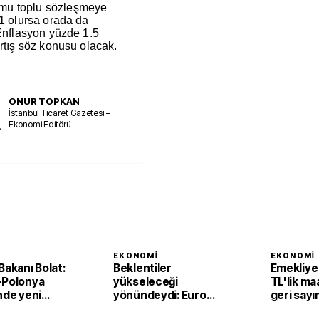
mu toplu sözleşmeye
 1 olursa orada da
 Enflasyon yüzde 1.5
artış söz konusu olacak.
ONUR TOPKAN
İstanbul Ticaret Gazetesi –
Ekonomi Editörü
I
EKONOMI
EKONOMI
Bakanı Bolat:
Beklentiler
Emekliye 
-Polonya
yükseleceği
TL'lik maa
nde yeni
yönündeydi: Euro
geri say
 milyar dolar
Bölgesi'nde
7 Ağusto