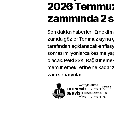
2026 Temmu
zammında 2 
Son dakika haberleri: Emekli m
zamda gözler Temmuz ayına çe
tarafından açıklanacak enflas
sonrası milyonlarca kesime yap
olacak. Peki SSK, Bağkur emekl
memur emeklilerine ne kadar z
zam senaryoları…
Yayınlanma
Paylaş
EKONOMİ
19.06.2026, 11:29
SERVİSİ
Güncellenme
26.06.2026, 10:43