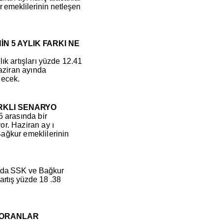
r emeklilerinin netleşen
N 5 AYLIK FARKI NE
ık artışları yüzde 12.41
haziran ayında
lecek.
ARKLI SENARYO
5 arasında bir
r. Haziran ay ı
ağkur emeklilerinin
mda SSK ve Bağkur
artış yüzde 18 .38
 ORANLAR