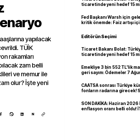
z
ticaretinde yeni hedef 15 mi
senaryo
Fed Başkanı Warsh için gel
kritik önemde: Faiz artışı içi
var
Editörün Seçimi
aaşlarına yapılacak
vrildi. TÜİK
Ticaret Bakanı Bolat: Türk
ticaretinde yeni hedef 15 mi
yon rakamları
ılacak zam belli
Emekliye 3 bin 552 TL'lik ma
geri sayım: Ödemeler 7 Ağu
ileri ve memur ile
am olur? İşte yeni
CAATSA sonrası Türkiye kü
fonların radarına girecek
finansa yeni eşik
SON DAKİKA: Haziran 2026 
enflasyon oranı belli oldu! 
N