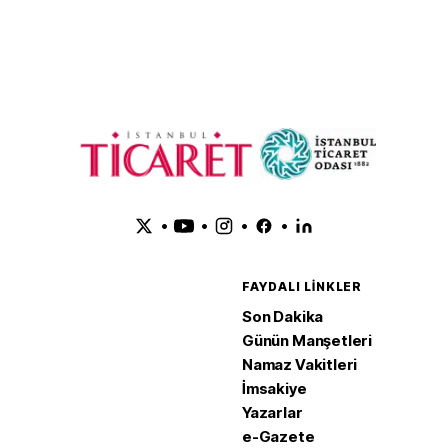
perakende satışlar
haziranda geriledi
•
•
•
•
FAYDALI LINKLER
Son Dakika
Günün Manşetleri
Namaz Vakitleri
İmsakiye
Yazarlar
e-Gazete