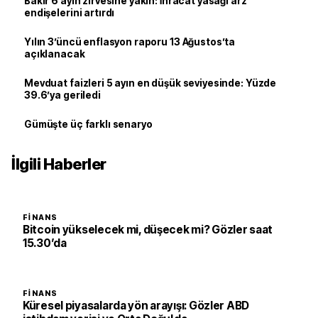
Bakır 6 ayın zirvesine yakın: İhracat yasağı arz
endişelerini artırdı
Yılın 3’üncü enflasyon raporu 13 Ağustos’ta
açıklanacak
Mevduat faizleri 5 ayın en düşük seviyesinde: Yüzde
39.6’ya geriledi
Gümüşte üç farklı senaryo
İlgili Haberler
FINANS
Bitcoin yükselecek mi, düşecek mi? Gözler saat
15.30’da
FINANS
Küresel piyasalarda yön arayışı: Gözler ABD