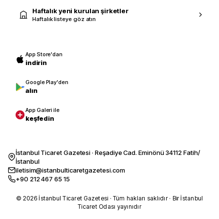
Haftalık yeni kurulan şirketler
Haftalık listeye göz atın
App Store'dan
indirin
Google Play'den
alın
App Galeri ile
keşfedin
İstanbul Ticaret Gazetesi · Reşadiye Cad. Eminönü 34112 Fatih/
İstanbul
iletisim@istanbulticaretgazetesi.com
+90 212 467 65 15
© 2026 İstanbul Ticaret Gazetesi · Tüm hakları saklıdır · Bir İstanbul
Ticaret Odası yayınıdır