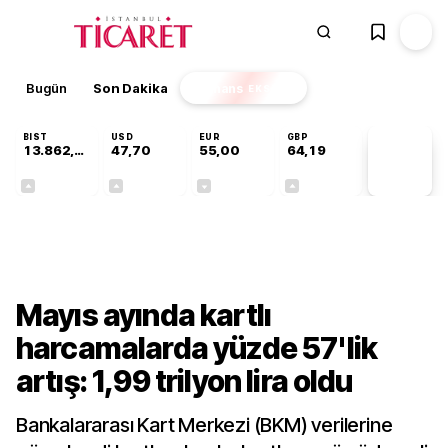
Bugün
Son Dakika
Finans
EKSTRA
BIST
USD
EUR
GBP
13.862,08
47,70
55,00
64,19
PİYASA
VERİLERİ
+0,46%
+0,17%
-0,03%
+0,02%
Finans
Mayıs ayında kartlı
harcamalarda yüzde 57'lik
artış: 1,99 trilyon lira oldu
Bankalararası Kart Merkezi (BKM) verilerine