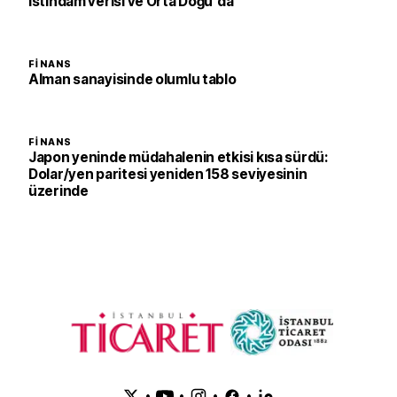
istihdam verisi ve Orta Doğu'da
FINANS
Alman sanayisinde olumlu tablo
FINANS
Japon yeninde müdahalenin etkisi kısa sürdü:
Dolar/yen paritesi yeniden 158 seviyesinin
üzerinde
•
•
•
•