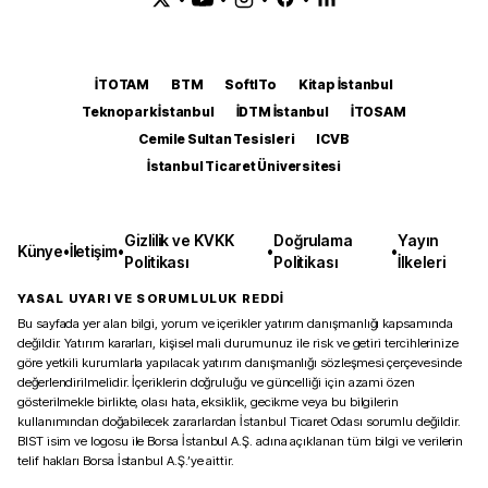
İTOTAM
BTM
SoftITo
Kitap İstanbul
Teknopark İstanbul
İDTM İstanbul
İTOSAM
Cemile Sultan Tesisleri
ICVB
İstanbul Ticaret Üniversitesi
Gizlilik ve KVKK
Doğrulama
Yayın
Künye
•
İletişim
•
•
•
Politikası
Politikası
İlkeleri
YASAL UYARI VE SORUMLULUK REDDİ
Bu sayfada yer alan bilgi, yorum ve içerikler yatırım danışmanlığı kapsamında
değildir. Yatırım kararları, kişisel mali durumunuz ile risk ve getiri tercihlerinize
göre yetkili kurumlarla yapılacak yatırım danışmanlığı sözleşmesi çerçevesinde
değerlendirilmelidir. İçeriklerin doğruluğu ve güncelliği için azami özen
gösterilmekle birlikte, olası hata, eksiklik, gecikme veya bu bilgilerin
kullanımından doğabilecek zararlardan İstanbul Ticaret Odası sorumlu değildir.
BIST isim ve logosu ile Borsa İstanbul A.Ş. adına açıklanan tüm bilgi ve verilerin
telif hakları Borsa İstanbul A.Ş.’ye aittir.