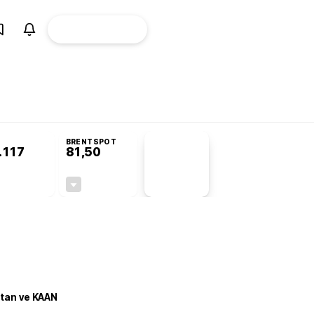
ÜYE
CANLI BORSA
Girişi
misyonu’nda kabul edildi
KOSGEB’den temiz enerji ve iklim teknolojilerine
BRENTSPOT
.117
81,50
PİYASA
VERİLERİ
0,00%
-1,55%
+0,00
-1,28
stan ve KAAN