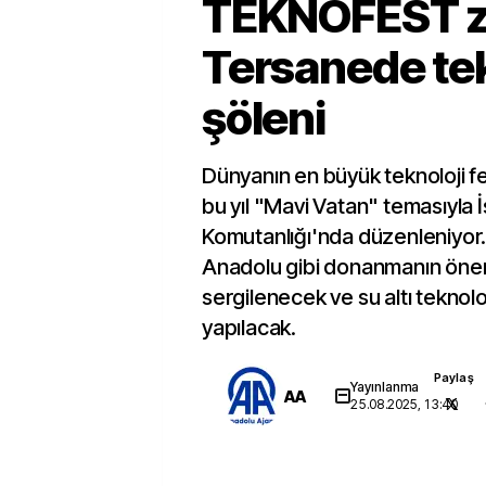
TEKNOFEST z
Tersanede tek
şöleni
Dünyanın en büyük teknoloji f
bu yıl "Mavi Vatan" temasıyla 
Komutanlığı'nda düzenleniyor.
Anadolu gibi donanmanın önem
sergilenecek ve su altı teknoloj
yapılacak.
Paylaş
Yayınlanma
AA
25.08.2025, 13:40