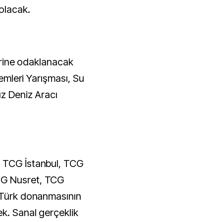
 olacak.
lerine odaklanacak
temleri Yarışması, Su
ız Deniz Aracı
 TCG İstanbul, TCG
CG Nusret, TCG
i Türk donanmasının
ek. Sanal gerçeklik