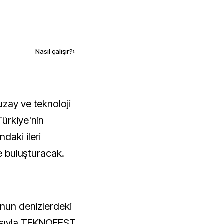
Kaynak ekle
Nasıl çalışır?
›
k
ürkiye'nin
daki ileri
le buluşturacak.
unun denizlerdeki
asıyla TEKNOFEST