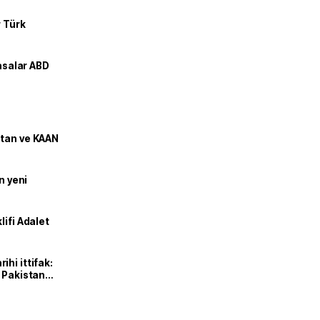
r Türk
yasalar ABD
stan ve KAAN
n yeni
lifi Adalet
hi ittifak:
e Pakistan
dı