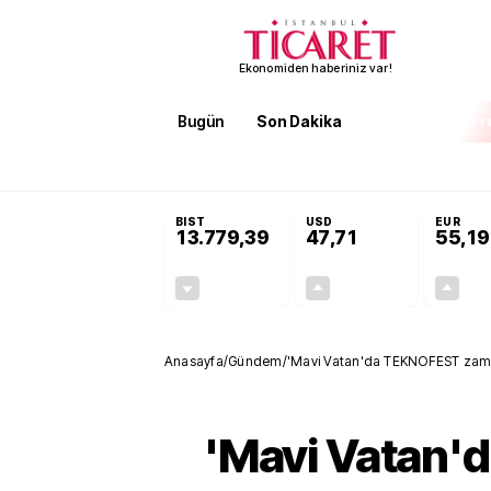
Ekonomiden haberiniz var!
Bugün
Son Dakika
Finans
EKST
SON DAKİKA
KOSGEB’den temiz enerji ve iklim tekn
BIST
USD
EUR
13.779,39
47,71
55,19
-0,14%
+0,18%
-19,42
0,09
Anasayfa
/
Gündem
/
'Mavi Vatan'da TEKNOFEST zaman
'Mavi Vatan'