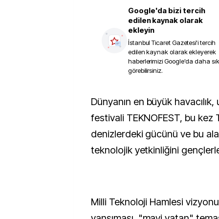
Google'da bizi tercih
edilen kaynak olarak
ekleyin
İstanbul Ticaret Gazetesi
'i tercih
edilen kaynak olarak ekleyerek
haberlerimizi Google'da daha sı
görebilirsiniz.
Dünyanın en büyük havacılık, uzay ve teknoloji
festivali TEKNOFEST, bu kez T
denizlerdeki gücünü ve bu alan
teknolojik yetkinliğini gençler
Milli Teknoloji Hamlesi vizyon
yansıması, "mavi vatan" tem