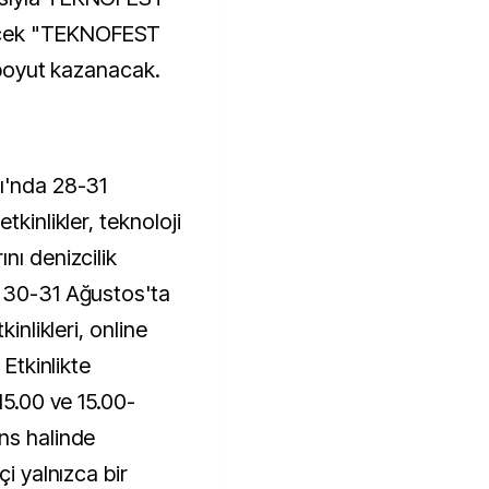
ecek "TEKNOFEST
r boyut kazanacak.
ı'nda 28-31
tkinlikler, teknoloji
nı denizcilik
. 30-31 Ağustos'ta
kinlikleri, online
 Etkinlikte
15.00 ve 15.00-
ns halinde
çi yalnızca bir