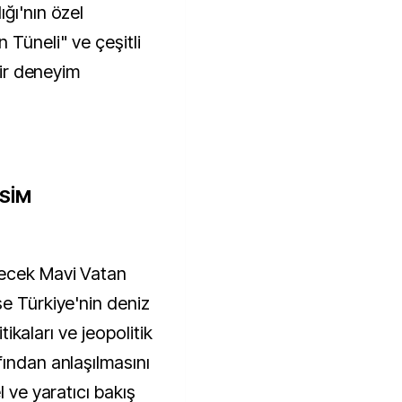
ğı'nın özel
 Tüneli" ve çeşitli
bir deneyim
ESİM
necek Mavi Vatan
se Türkiye'nin deniz
itikaları ve jeopolitik
fından anlaşılmasını
l ve yaratıcı bakış