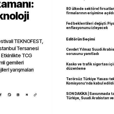
amanı:
80 ülkede sektörel fırsatla
noloji
firmalarının erişimine açıldı
Fed beklentileri değişti: Pi
enflasyonunu izleyecek
Editörün Seçimi
estivali TEKNOFEST,
İstanbul Tersanesi
Cevdet Yılmaz Suudi Arabi
sorusunu yanıtladı
 Etkinlikte TCG
li gemileri
Kasko ve trafik sigortası içi
düzenleme
ileri yarışmaları
Terörsüz Türkiye Yasası tek
Komisyonu’nda kabul edildi
SON DAKİKA | Savunmada tari
N
Türkiye, Suudi Arabistan v
'Mekke Anlaşması'nı imzala