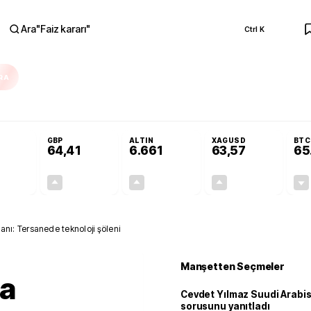
Ara
"
Faiz kararı
"
Ctrl K
RA
olojilerine yeni destek programı
Terörsüz Türkiye Yasası teklifi Adalet Ko
GBP
ALTIN
XAGUSD
BTC
64,41
6.661
63,57
65
+0,32%
+0,38%
+2,59%
+3,37%
0,18
0,24
167,96
2,07
ı: Tersanede teknoloji şöleni
Manşetten Seçmeler
da
Cevdet Yılmaz Suudi Arabi
sorusunu yanıtladı