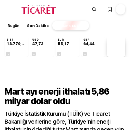
Bugün
Son Dakika
Finans
EKSTRA
BIST
USD
EUR
GBP
13.779,39
47,72
55,17
64,44
PİYASA
VERİLERİ
-0,14%
+0,02%
-0,03%
+0,04%
Gündem
Mart ayı enerji ithalatı 5,86
milyar dolar oldu
Türkiye İstatistik Kurumu (TÜİK) ve Ticaret
Bakanlığı verilerine göre, Türkiye'nin enerji
ithalatı için ödediği tutar Mart ayında geçen yılın