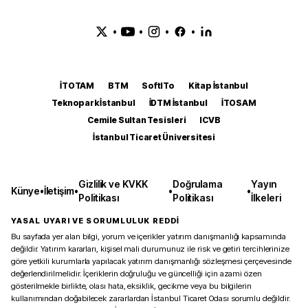
•
•
•
•
İTOTAM
BTM
SoftITo
Kitap İstanbul
Teknopark İstanbul
İDTM İstanbul
İTOSAM
Cemile Sultan Tesisleri
ICVB
İstanbul Ticaret Üniversitesi
Gizlilik ve KVKK
Doğrulama
Yayın
Künye
•
İletişim
•
•
•
Politikası
Politikası
İlkeleri
YASAL UYARI VE SORUMLULUK REDDİ
Bu sayfada yer alan bilgi, yorum ve içerikler yatırım danışmanlığı kapsamında
değildir. Yatırım kararları, kişisel mali durumunuz ile risk ve getiri tercihlerinize
göre yetkili kurumlarla yapılacak yatırım danışmanlığı sözleşmesi çerçevesinde
değerlendirilmelidir. İçeriklerin doğruluğu ve güncelliği için azami özen
gösterilmekle birlikte, olası hata, eksiklik, gecikme veya bu bilgilerin
kullanımından doğabilecek zararlardan İstanbul Ticaret Odası sorumlu değildir.