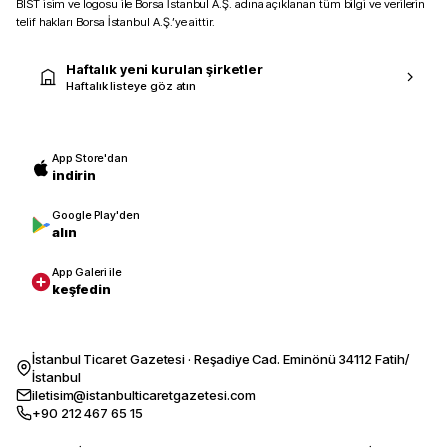
BIST isim ve logosu ile Borsa İstanbul A.Ş. adına açıklanan tüm bilgi ve verilerin
telif hakları Borsa İstanbul A.Ş.’ye aittir.
Haftalık yeni kurulan şirketler
Haftalık listeye göz atın
App Store'dan
indirin
Google Play'den
alın
App Galeri ile
keşfedin
İstanbul Ticaret Gazetesi · Reşadiye Cad. Eminönü 34112 Fatih/
İstanbul
iletisim@istanbulticaretgazetesi.com
+90 212 467 65 15