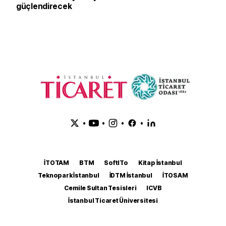
güçlendirecek
•
•
•
•
İTOTAM
BTM
SoftITo
Kitap İstanbul
Teknopark İstanbul
İDTM İstanbul
İTOSAM
Cemile Sultan Tesisleri
ICVB
İstanbul Ticaret Üniversitesi