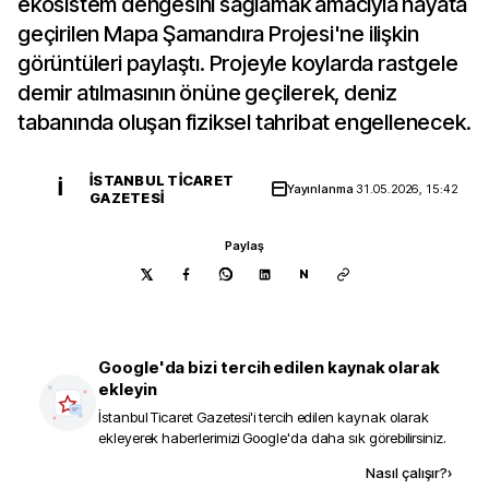
ekosistem dengesini sağlamak amacıyla hayata
geçirilen Mapa Şamandıra Projesi'ne ilişkin
görüntüleri paylaştı. Projeyle koylarda rastgele
demir atılmasının önüne geçilerek, deniz
tabanında oluşan fiziksel tahribat engellenecek.
İSTANBUL TICARET
İ
Yayınlanma
31.05.2026, 15:42
GAZETESI
Paylaş
N
Google'da bizi tercih edilen kaynak olarak
ekleyin
İstanbul Ticaret Gazetesi
'i tercih edilen kaynak olarak
ekleyerek haberlerimizi Google'da daha sık görebilirsiniz.
Kaynak ekle
Nasıl çalışır?
›