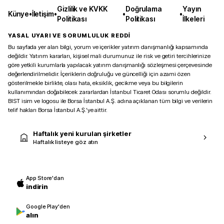
Gizlilik ve KVKK
Doğrulama
Yayın
Künye
•
İletişim
•
•
•
Politikası
Politikası
İlkeleri
YASAL UYARI VE SORUMLULUK REDDİ
Bu sayfada yer alan bilgi, yorum ve içerikler yatırım danışmanlığı kapsamında
değildir. Yatırım kararları, kişisel mali durumunuz ile risk ve getiri tercihlerinize
göre yetkili kurumlarla yapılacak yatırım danışmanlığı sözleşmesi çerçevesinde
değerlendirilmelidir. İçeriklerin doğruluğu ve güncelliği için azami özen
gösterilmekle birlikte, olası hata, eksiklik, gecikme veya bu bilgilerin
kullanımından doğabilecek zararlardan İstanbul Ticaret Odası sorumlu değildir.
BIST isim ve logosu ile Borsa İstanbul A.Ş. adına açıklanan tüm bilgi ve verilerin
telif hakları Borsa İstanbul A.Ş.’ye aittir.
Haftalık yeni kurulan şirketler
Haftalık listeye göz atın
App Store'dan
indirin
Google Play'den
alın