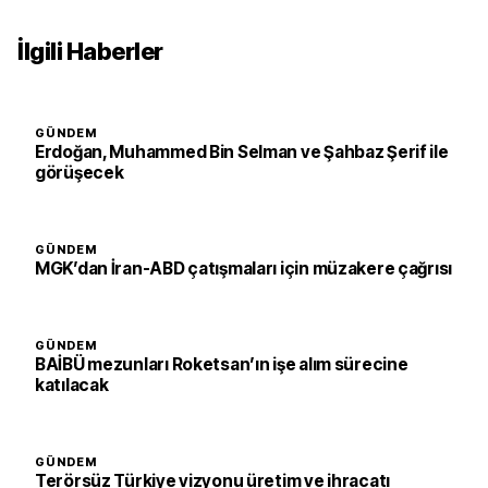
İlgili Haberler
GÜNDEM
Erdoğan, Muhammed Bin Selman ve Şahbaz Şerif ile
görüşecek
GÜNDEM
MGK’dan İran-ABD çatışmaları için müzakere çağrısı
GÜNDEM
BAİBÜ mezunları Roketsan’ın işe alım sürecine
katılacak
GÜNDEM
Terörsüz Türkiye vizyonu üretim ve ihracatı