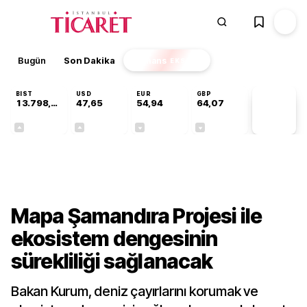
Bugün
Son Dakika
Finans
EKSTRA
BIST
USD
EUR
GBP
13.798,82
47,65
54,94
64,07
PİYASA
VERİLERİ
+0,70%
+0,04%
-0,13%
-0,16%
Gündem
Mapa Şamandıra Projesi ile
ekosistem dengesinin
sürekliliği sağlanacak
Bakan Kurum, deniz çayırlarını korumak ve