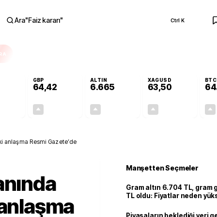
Ara
"
Faiz kararı
"
Ctrl K
RA
GBP
ALTIN
XAGUSD
BTC
64,42
6.665
63,50
64
+0,31%
+0,39%
+2,65%
+3,25%
0,17
0,25
171,98
2,00
ki anlaşma Resmi Gazete’de
Manşetten Seçmeler
anında
Gram altın 6.704 TL, gram
TL oldu: Fiyatlar neden yük
 anlaşma
Piyasaların beklediği veri g