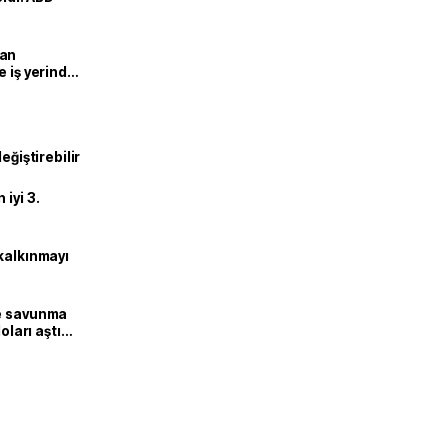
man
e iş yerinde
eğiştirebilir
iyi 3.
kalkınmayı
ne savunma
oları aştı