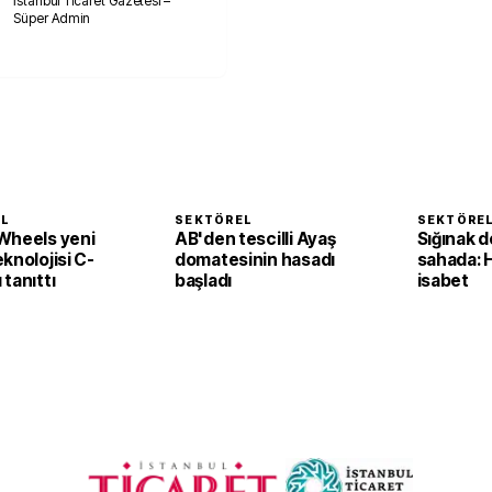
İstanbul Ticaret Gazetesi –
Süper Admin
EL
SEKTÖREL
SEKTÖRE
Wheels yeni
AB'den tescilli Ayaş
Sığınak d
knolojisi C-
domatesinin hasadı
sahada: 
tanıttı
başladı
isabet