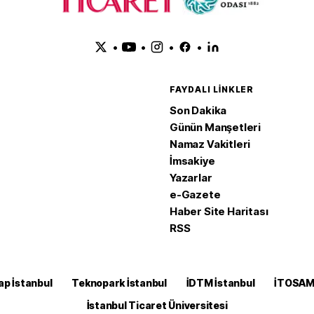
•
•
•
•
FAYDALI LINKLER
Son Dakika
Günün Manşetleri
Namaz Vakitleri
İmsakiye
Yazarlar
e-Gazete
Haber Site Haritası
RSS
ap İstanbul
Teknopark İstanbul
İDTM İstanbul
İTOSA
İstanbul Ticaret Üniversitesi