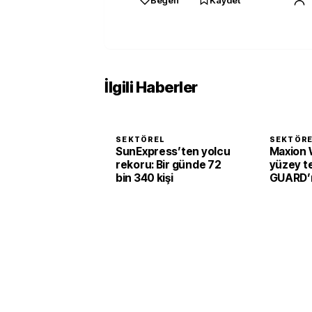
Beğen
Kaydet
İlgili Haberler
SEKTÖREL
SEKTÖR
SunExpress’ten yolcu
Maxion 
rekoru: Bir günde 72
yüzey te
bin 340 kişi
GUARD’ı 