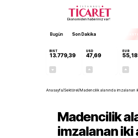
Ekonomiden haberiniz var!
Bugün
Son Dakika
Finans
EKST
BIST
USD
EUR
13.779,39
47,69
55,18
-0,14%
+0,14%
-19,42
0,07
Anasayfa
/
Sektörel
/
Madencilik alanında imzalanan i
Madencilik al
imzalanan iki