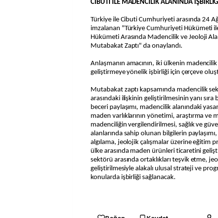
CİBUTİ İLE MADENCİLİK ALANINDA İŞBİRLİĞ
Türkiye ile Cibuti Cumhuriyeti arasında 24 
imzalanan "Türkiye Cumhuriyeti Hükümeti il
Hükümeti Arasında Madencilik ve Jeoloji Alanı
Mutabakat Zaptı" da onaylandı.
Anlaşmanın amacının, iki ülkenin madencilik v
geliştirmeye yönelik işbirliği için çerçeve olu
Mutabakat zaptı kapsamında madencilik sek
arasındaki ilişkinin geliştirilmesinin yanı sıra
beceri paylaşımı, madencilik alanındaki yas
maden varlıklarının yönetimi, araştırma ve m
madenciliğin vergilendirilmesi, sağlık ve güv
alanlarında sahip olunan bilgilerin paylaşı
algılama, jeolojik çalışmalar üzerine eğitim 
ülke arasında maden ürünleri ticaretini gelişt
sektörü arasında ortaklıkları teşvik etme, jeo
geliştirilmesiyle alakalı ulusal strateji ve pro
konularda işbirliği sağlanacak.