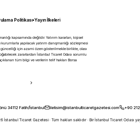
ulama Politikası
•
Yayın İlkeleri
anlığı kapsamında değildir. Yatırım kararları, kişisel
ili kurumlarla yapılacak yatırım danışmanlığı sözleşmesi
 güncelliği için azami özen gösterilmekle birlikte, olası
doğabilecek zararlardan İstanbul Ticaret Odası sorumlu
çıklanan tüm bilgi ve verilerin telif hakları Borsa
önü 34112 Fatih/İstanbul
iletisim@istanbulticaretgazetesi.com
+90 212
 İstanbul Ticaret Gazetesi · Tüm hakları saklıdır · Bir İstanbul Ticaret Odası ya