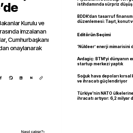
’de
istihdamında sürpriz düşüş
BDDK’dan tasarruf finans
düzenlemesi: Taşıt, konut v
Bakanlar Kurulu ve
limitler değişti
arasında imzalanan
Editörün Seçimi
alar, Cumhurbaşkanı
‘Nükleer’ enerji mimarisini d
ndan onaylanarak
Avdagiç: BTM’yi dünyanın en 
startup merkezi yaptık
Soğuk hava depoları kırsal 
N
ve ihracatı güçlendiriyor
Türkiye'nin NATO ülkeleri
ihracatı artıyor: 6,2 milyar d
milyar doları aştı
Kaynak ekle
Nasıl çalışır?
›