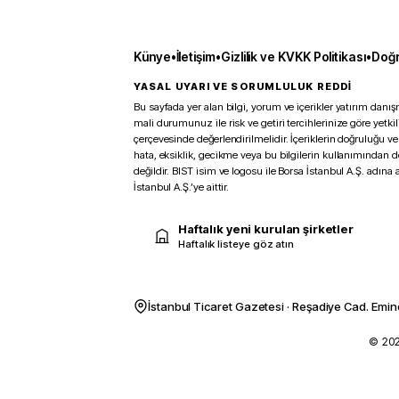
Künye
•
İletişim
•
Gizlilik ve KVKK Politikası
•
Doğr
YASAL UYARI VE SORUMLULUK REDDİ
Bu sayfada yer alan bilgi, yorum ve içerikler yatırım danışm
mali durumunuz ile risk ve getiri tercihlerinize göre yetk
çerçevesinde değerlendirilmelidir. İçeriklerin doğruluğu ve
hata, eksiklik, gecikme veya bu bilgilerin kullanımından 
değildir. BIST isim ve logosu ile Borsa İstanbul A.Ş. adına a
İstanbul A.Ş.’ye aittir.
Haftalık yeni kurulan şirketler
Haftalık listeye göz atın
İstanbul Ticaret Gazetesi · Reşadiye Cad. Emin
© 2026