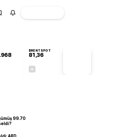
ÜYE
CANLI BORSA
Girişi
BRENTSPOT
.968
81,36
PİYASA
VERİLERİ
+0,79%
-1,72%
+0,00
-1,42
 gümüş 99.70
seldi?
eldi: ABD