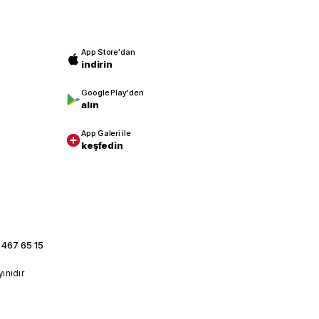
App Store'dan
indirin
Google Play'den
alın
App Galeri ile
keşfedin
 467 65 15
yınıdır