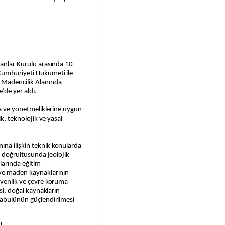
k
kanlar Kurulu arasında 10
Cumhuriyeti Hükümeti ile
a Madencilik Alanında
de yer aldı.
asa ve yönetmeliklerine uygun
ik, teknolojik ve yasal
na ilişkin teknik konularda
ri doğrultusunda jeolojik
arında eğitim
 ve maden kaynaklarının
üvenlik ve çevre koruma
esi, doğal kaynakların
kabulünün güçlendirilmesi