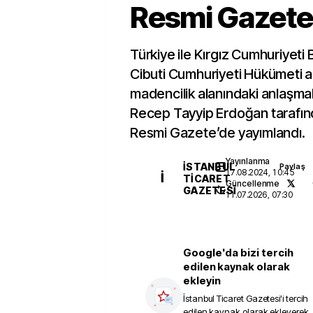
Resmi Gazete
Türkiye ile Kırgız Cumhuriyeti 
Cibuti Cumhuriyeti Hükümeti 
madencilik alanındaki anlaşm
Recep Tayyip Erdoğan tarafı
Resmi Gazete’de yayımlandı.
Yayınlanma
İSTANBUL
Paylaş
17.08.2024, 10:45
İ
TICARET
Güncellenme
GAZETESI
11.07.2026, 07:30
Google'da bizi tercih
edilen kaynak olarak
ekleyin
İstanbul Ticaret Gazetesi
'i tercih
edilen kaynak olarak ekleyerek