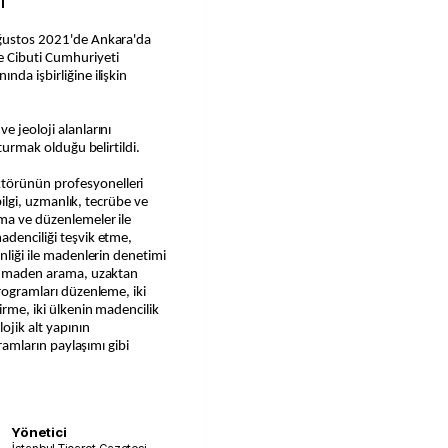
İ
Ağustos 2021'de Ankara'da
e Cibuti Cumhuriyeti
nda işbirliğine ilişkin
e jeoloji alanlarını
şturmak olduğu belirtildi.
törünün profesyonelleri
 bilgi, uzmanlık, tecrübe ve
ama ve düzenlemeler ile
adenciliği teşvik etme,
enliği ile madenlerin denetimi
mı, maden arama, uzaktan
programları düzenleme, iki
irme, iki ülkenin madencilik
lojik alt yapının
gramların paylaşımı gibi
Yönetici