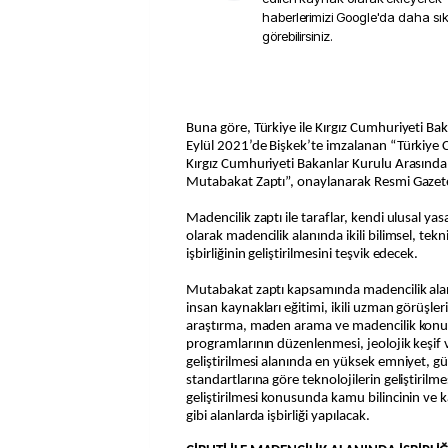
haberlerimizi Google'da daha sı
görebilirsiniz.
Buna göre, Türkiye ile Kırgız Cumhuriyeti Ba
Eylül 2021’de Bişkek’te imzalanan “Türkiye 
Kırgız Cumhuriyeti Bakanlar Kurulu Arasınd
Mutabakat Zaptı”, onaylanarak Resmi Gazete’
Madencilik zaptı ile taraflar, kendi ulusal y
olarak madencilik alanında ikili bilimsel, tekn
işbirliğinin geliştirilmesini teşvik edecek.
Mutabakat zaptı kapsamında madencilik alanı
insan kaynakları eğitimi, ikili uzman görüşle
araştırma, maden arama ve madencilik konul
programlarının düzenlenmesi, jeolojik keşif
geliştirilmesi alanında en yüksek emniyet, g
standartlarına göre teknolojilerin geliştirilm
geliştirilmesi konusunda kamu bilincinin ve 
gibi alanlarda işbirliği yapılacak.