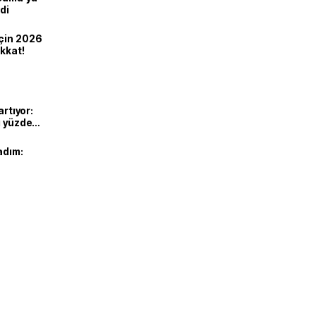
di
için 2026
ikkat!
artıyor:
ı yüzde
adım: