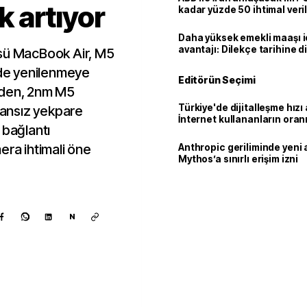
ik artıyor
kadar yüzde 50 ihtimal veril
Daha yüksek emekli maaşı 
avantajı: Dilekçe tarihine d
üsü MacBook Air, M5
inde yenilenmeye
Editörün Seçimi
eden, 2nm M5
Türkiye'de dijitalleşme hızı 
 fansız yekpare
İnternet kullananların oran
 bağlantı
92,3'e yükseldi
era ihtimali öne
Anthropic geriliminde yeni 
Mythos’a sınırlı erişim izni
N