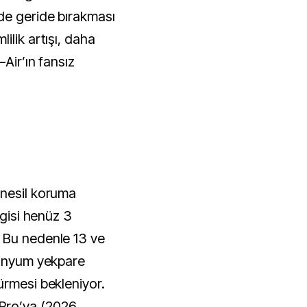
de geride bırakması
ilik artışı, daha
Air’ın fansız
 nesil koruma
zgisi henüz 3
 Bu nedenle 13 ve
minyum yekpare
ürmesi bekleniyor.
Pro’ya (2026