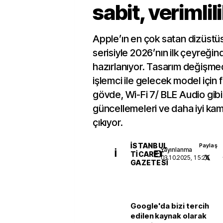
sabit, verimlil
Apple’ın en çok satan dizüst
serisiyle 2026’nın ilk çeyreğ
hazırlanıyor. Tasarım değişm
işlemci ile gelecek model için
gövde, Wi-Fi 7/ BLE Audio gibi
güncellemeleri ve daha iyi kam
çıkıyor.
İSTANBUL
Paylaş
Yayınlanma
İ
TICARET
03.10.2025, 15:26
GAZETESI
Google'da bizi tercih
edilen kaynak olarak