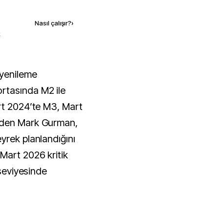
Kaynak ekle
Nasıl çalışır?
›
k
rtasında M2 ile
rt 2024’te M3, Mart
’den Mark Gurman,
yrek planlandığını
Mart 2026 kritik
 seviyesinde