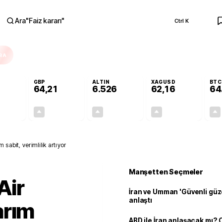
Ara
"
Faiz kararı
"
Ctrl K
RA
GBP
ALTIN
XAGUSD
BTC
64,21
6.526
62,16
64
+0,15%
+0,18%
+0,46%
+0,19%
0,08
0,12
29,60
0,12
abit, verimlilik artıyor
Manşetten Seçmeler
Air
İran ve Umman 'Güvenli güz
anlaştı
arım
ABD ile İran anlaşacak mı?