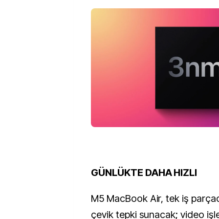
GÜNLÜKTE DAHA HIZLI
M5 MacBook Air, tek iş parçac
çevik tepki sunacak; video işl