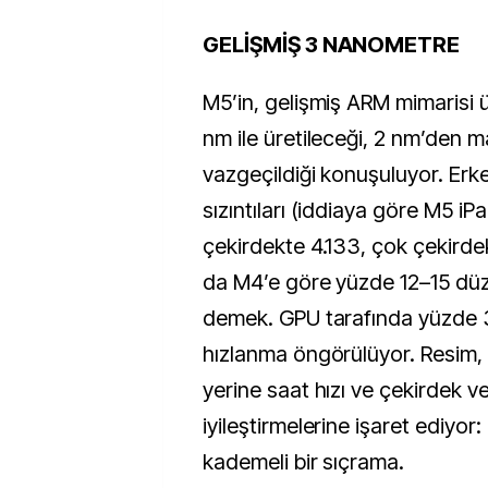
GELİŞMİŞ 3 NANOMETRE
M5’in, gelişmiş ARM mimarisi
nm ile üretileceği, 2 nm’den m
vazgeçildiği konuşuluyor. Erk
sızıntıları (iddiaya göre M5 iP
çekirdekte 4.133, çok çekirde
da M4’e göre yüzde 12–15 düz
demek. GPU tarafında yüzde 
hızlanma öngörülüyor. Resim,
yerine saat hızı ve çekirdek ver
iyileştirmelerine işaret ediy
kademeli bir sıçrama.