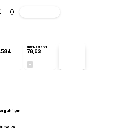
ÜYE
CANLI BORSA
Girişi
BRENTSPOT
.584
78,63
PİYASA
VERİLERİ
+0,71%
-0,35%
+0,00
-0,28
ergah' için
 Cuma’ya