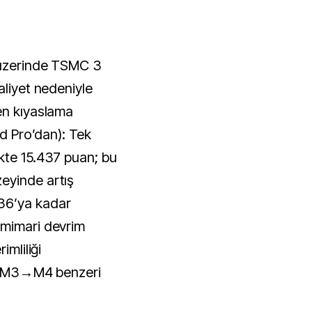
 üzerinde TSMC 3
aliyet nedeniyle
en kıyaslama
ad Pro’dan): Tek
kte 15.437 puan; bu
eyinde artış
36’ya kadar
 mimari devrim
imliliği
or: M3→M4 benzeri