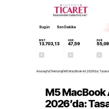
Ekonomiden haberiniz var!
Bugün
Son Dakika
Finans
EKST
BIST
USD
EUR
13.703,13
47,59
55,09
+0,11%
+0,05%
15,20
0,03
Anasayfa
/
Teknoloji
/
M5 MacBook Air 2026’da: Tasarım s
M5 MacBook 
2026’da: Tas