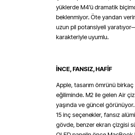
yüklerde M4’ü dramatik biçim
beklenmiyor. Öte yandan veriml
uzun pil potansiyeli yaratıyor—
karakteriyle uyumlu.
İNCE, FANSIZ, HAFİF
Apple, tasarım ömrünü birkaç
eğiliminde. M2 ile gelen Air çi
yaşında ve güncel görünüyor.
15 inç seçenekler, fansız alü
gövde, benzer ekran çizgisi s
OLED panelin önce MacBook 