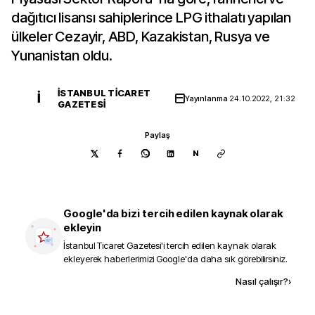
dağıtıcı lisansı sahiplerince LPG ithalatı yapılan
ülkeler Cezayir, ABD, Kazakistan, Rusya ve
Yunanistan oldu.
İSTANBUL TICARET
İ
Yayınlanma
24.10.2022, 21:32
GAZETESI
Paylaş
N
Google'da bizi tercih edilen kaynak olarak
ekleyin
İstanbul Ticaret Gazetesi
'i tercih edilen kaynak olarak
ekleyerek haberlerimizi Google'da daha sık görebilirsiniz.
Kaynak ekle
Nasıl çalışır?
›