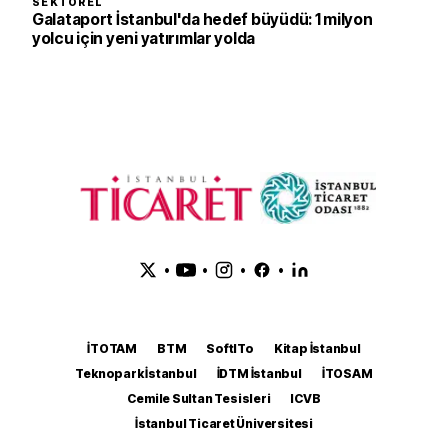
SEKTÖREL
Galataport İstanbul'da hedef büyüdü: 1 milyon
yolcu için yeni yatırımlar yolda
•
•
•
•
İTOTAM
BTM
SoftITo
Kitap İstanbul
Teknopark İstanbul
İDTM İstanbul
İTOSAM
Cemile Sultan Tesisleri
ICVB
İstanbul Ticaret Üniversitesi