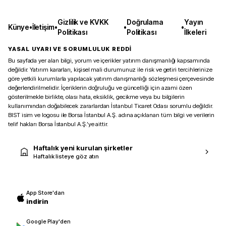
Gizlilik ve KVKK
Doğrulama
Yayın
Künye
•
İletişim
•
•
•
Politikası
Politikası
İlkeleri
YASAL UYARI VE SORUMLULUK REDDİ
Bu sayfada yer alan bilgi, yorum ve içerikler yatırım danışmanlığı kapsamında
değildir. Yatırım kararları, kişisel mali durumunuz ile risk ve getiri tercihlerinize
göre yetkili kurumlarla yapılacak yatırım danışmanlığı sözleşmesi çerçevesinde
değerlendirilmelidir. İçeriklerin doğruluğu ve güncelliği için azami özen
gösterilmekle birlikte, olası hata, eksiklik, gecikme veya bu bilgilerin
kullanımından doğabilecek zararlardan İstanbul Ticaret Odası sorumlu değildir.
BIST isim ve logosu ile Borsa İstanbul A.Ş. adına açıklanan tüm bilgi ve verilerin
telif hakları Borsa İstanbul A.Ş.’ye aittir.
Haftalık yeni kurulan şirketler
Haftalık listeye göz atın
App Store'dan
indirin
Google Play'den