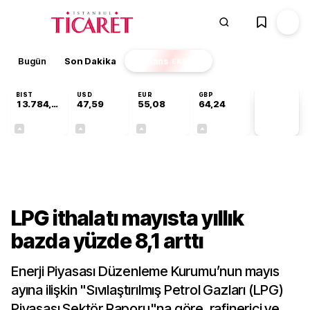
Bugün
Son Dakika
Finans
EKSTRA
BIST
USD
EUR
GBP
13.784,87
47,59
55,08
64,24
PİYASA
VERİLERİ
+0,60%
+0,06%
+0,13%
+0,22%
Sektörel
LPG ithalatı mayısta yıllık
bazda yüzde 8,1 arttı
Enerji Piyasası Düzenleme Kurumu’nun mayıs
ayına ilişkin "Sıvılaştırılmış Petrol Gazları (LPG)
Piyasası Sektör Raporu"na göre, rafinerici ve