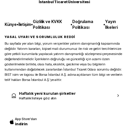
İstanbul Ticaret Üniversitesi
Gizlilik ve KVKK
Doğrulama
Yayın
Künye
•
İletişim
•
•
•
Politikası
Politikası
İlkeleri
YASAL UYARI VE SORUMLULUK REDDİ
Bu sayfada yer alan bilgi, yorum ve içerikler yatırım danışmanlığı kapsamında
değildir. Yatırım kararları, kişisel mali durumunuz ile risk ve getiri tercihlerinize
göre yetkili kurumlarla yapılacak yatırım danışmanlığı sözleşmesi çerçevesinde
değerlendirilmelidir. İçeriklerin doğruluğu ve güncelliği için azami özen
gösterilmekle birlikte, olası hata, eksiklik, gecikme veya bu bilgilerin
kullanımından doğabilecek zararlardan İstanbul Ticaret Odası sorumlu değildir.
BIST isim ve logosu ile Borsa İstanbul A.Ş. adına açıklanan tüm bilgi ve verilerin
telif hakları Borsa İstanbul A.Ş.’ye aittir.
Haftalık yeni kurulan şirketler
Haftalık listeye göz atın
App Store'dan
indirin