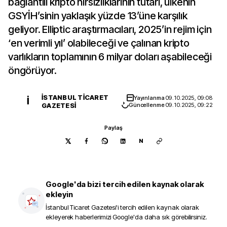
bağlantılı kripto hırsızlıklarının tutarı, ülkenin
GSYİH’sinin yaklaşık yüzde 13’üne karşılık
geliyor. Elliptic araştırmacıları, 2025’in rejim için
‘en verimli yıl’ olabileceği ve çalınan kripto
varlıkların toplamının 6 milyar doları aşabileceği
öngörüyor.
İSTANBUL TICARET
Yayınlanma
09.10.2025, 09:08
İ
GAZETESI
Güncellenme
09.10.2025, 09:22
Paylaş
N
Google'da bizi tercih edilen kaynak olarak
ekleyin
İstanbul Ticaret Gazetesi
'i tercih edilen kaynak olarak
ekleyerek haberlerimizi Google'da daha sık görebilirsiniz.