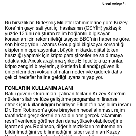
Kaynak ekle
Nasıl çalışır?
›
Bu hırsızlıklar, Birleşmiş Milletler tahminlerine göre Kuzey
Kore’nin gayri safi yurt içi hasılasının (GSYİH) yaklaşık
yüzde 13’ünü oluşturan rejim bağlantılı bilgisayar
korsanları için rekor niteliği taşıyor. BBC’nin haberine göre,
son birkaç yıldır Lazarus Group gibi bilgisayar korsanlığı
ekiplerinin operasyonları, büyük miktarda dijital token
hırsızlığı yapmak için kripto para şirketlerine saldırmaya
odaklandı. Ancak araştırma şirketi Elliptic’teki uzmanlar,
kripto zengini bireylerin, şirketlerin kullandığı güvenlik
önlemlerinden yoksun olmaları nedeniyle giderek daha
çekici hedefler haline geldiği uyarısını yapıyor.
FONLARIN KULLANIM ALANI
Batılı güvenlik kurumları, çalınan fonların Kuzey Kore’nin
nükleer silah ve füze geliştirme programlarını finanse
etmek için kullanıldığını belirtiyor. Elliptic’in baş bilim insanı
Dr. Tom Robinson’a göre bireylerin hedef alınması, rejim
tarafından gerçekleştirilen saldırıların gerçek rakamının
resmî verilerde görünenden daha yüksek olabileceğine
işaret ediyor. Robinson, diğer hırsızlıkların muhtemelen
bildirilmediğini ve bilinmediğini; siber saldırıları Kuzey