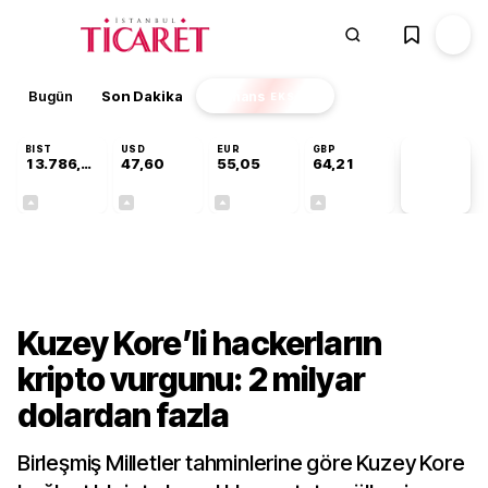
Bugün
Son Dakika
Finans
EKSTRA
BIST
USD
EUR
GBP
13.786,74
47,60
55,05
64,21
PİYASA
VERİLERİ
+0,61%
+0,06%
+0,07%
+0,18%
Dünya
Kuzey Kore’li hackerların
kripto vurgunu: 2 milyar
dolardan fazla
Birleşmiş Milletler tahminlerine göre Kuzey Kore