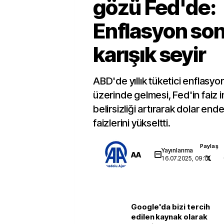
gözü Fed'de:
Enflasyon son
karışık seyir
ABD'de yıllık tüketici enflasyo
üzerinde gelmesi, Fed'in faiz in
belirsizliği artırarak dolar ende
faizlerini yükseltti.
Paylaş
Yayınlanma
AA
16.07.2025, 09:17
Google'da bizi tercih
edilen kaynak olarak