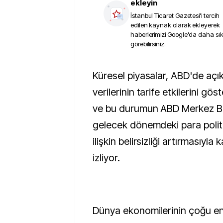
ekleyin
İstanbul Ticaret Gazetesi
'i tercih
edilen kaynak olarak ekleyerek
haberlerimizi Google'da daha sı
görebilirsiniz.
Küresel piyasalar, ABD'de açıklanan enflasyon
verilerinin tarife etkilerini g
ve bu durumun ABD Merkez Ba
gelecek dönemdeki para politi
ilişkin belirsizliği artırmasıyla k
izliyor.
Dünya ekonomilerinin çoğu en