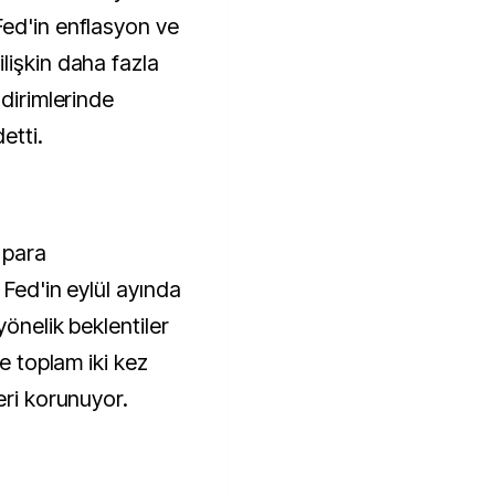
ed'in enflasyon ve
lişkin daha fazla
ndirimlerinde
etti.
 para
 Fed'in eylül ayında
yönelik beklentiler
de toplam iki kez
eri korunuyor.