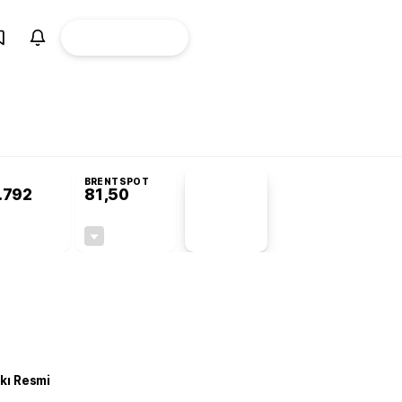
ÜYE
CANLI BORSA
Girişi
BRENTSPOT
.792
81,50
PİYASA
VERİLERİ
-0,31%
-1,55%
+0,00
-1,28
kkı Resmi