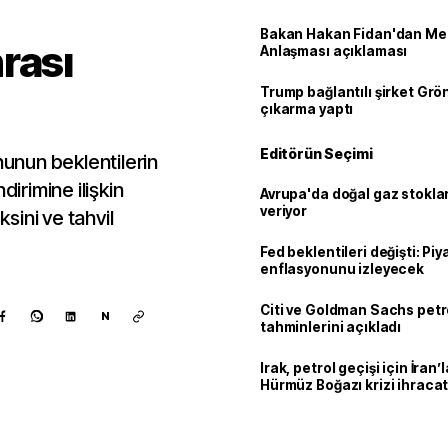
Bakan Hakan Fidan'dan Me
rası
Anlaşması açıklaması
Trump bağlantılı şirket Grö
çıkarma yaptı
Editörün Seçimi
nunun beklentilerin
dirimine ilişkin
Avrupa'da doğal gaz stoklar
veriyor
ksini ve tahvil
Fed beklentileri değişti: Pi
enflasyonunu izleyecek
Citi ve Goldman Sachs petr
N
tahminlerini açıkladı
Irak, petrol geçişi için İran
Hürmüz Boğazı krizi ihracat