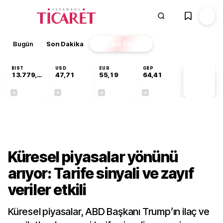
Bugün
Son Dakika
Finans
EKSTRA
BIST
USD
EUR
GBP
13.779,39
47,71
55,19
64,41
PİYASA
VERİLERİ
-0,14%
+0,18%
+0,32%
+0,38%
Finans
Küresel piyasalar yönünü
arıyor: Tarife sinyali ve zayıf
veriler etkili
Küresel piyasalar, ABD Başkanı Trump’ın ilaç ve