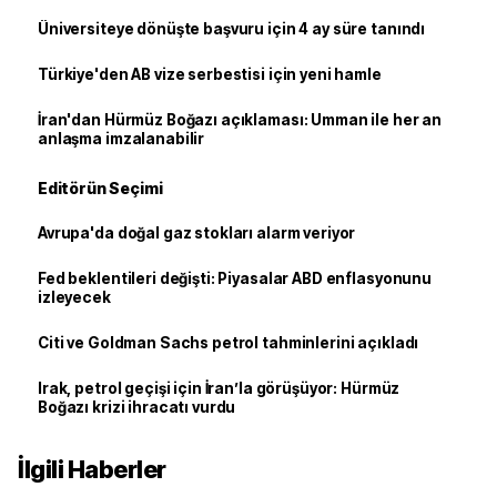
Üniversiteye dönüşte başvuru için 4 ay süre tanındı
Türkiye'den AB vize serbestisi için yeni hamle
İran'dan Hürmüz Boğazı açıklaması: Umman ile her an
anlaşma imzalanabilir
Editörün Seçimi
Avrupa'da doğal gaz stokları alarm veriyor
Fed beklentileri değişti: Piyasalar ABD enflasyonunu
izleyecek
Citi ve Goldman Sachs petrol tahminlerini açıkladı
Irak, petrol geçişi için İran’la görüşüyor: Hürmüz
Boğazı krizi ihracatı vurdu
İlgili Haberler