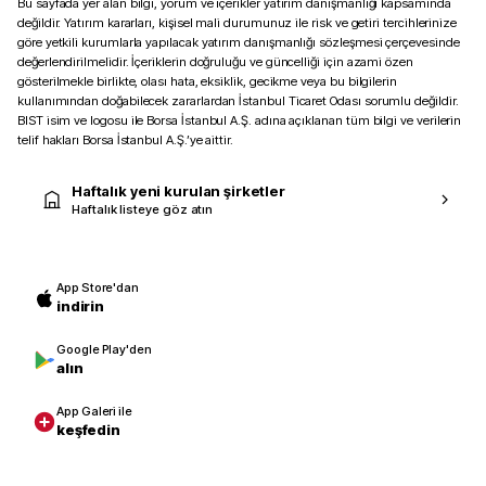
Bu sayfada yer alan bilgi, yorum ve içerikler yatırım danışmanlığı kapsamında
değildir. Yatırım kararları, kişisel mali durumunuz ile risk ve getiri tercihlerinize
göre yetkili kurumlarla yapılacak yatırım danışmanlığı sözleşmesi çerçevesinde
değerlendirilmelidir. İçeriklerin doğruluğu ve güncelliği için azami özen
gösterilmekle birlikte, olası hata, eksiklik, gecikme veya bu bilgilerin
kullanımından doğabilecek zararlardan İstanbul Ticaret Odası sorumlu değildir.
BIST isim ve logosu ile Borsa İstanbul A.Ş. adına açıklanan tüm bilgi ve verilerin
telif hakları Borsa İstanbul A.Ş.’ye aittir.
Haftalık yeni kurulan şirketler
Haftalık listeye göz atın
App Store'dan
indirin
Google Play'den
alın
App Galeri ile
keşfedin