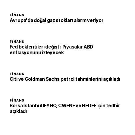
FINANS
Avrupa'da doğal gaz stokları alarm veriyor
FINANS
Fed beklentileri değişti: Piyasalar ABD
enflasyonunu izleyecek
FINANS
Citi ve Goldman Sachs petrol tahminlerini açıkladı
FINANS
Borsa İstanbul IEYHO, CWENE ve HEDEF için tedbir
açıkladı