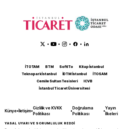
•
•
•
•
İTOTAM
BTM
SoftITo
Kitap İstanbul
Teknopark İstanbul
İDTM İstanbul
İTOSAM
Cemile Sultan Tesisleri
ICVB
İstanbul Ticaret Üniversitesi
Gizlilik ve KVKK
Doğrulama
Yayın
Künye
•
İletişim
•
•
•
Politikası
Politikası
İlkeleri
YASAL UYARI VE SORUMLULUK REDDİ