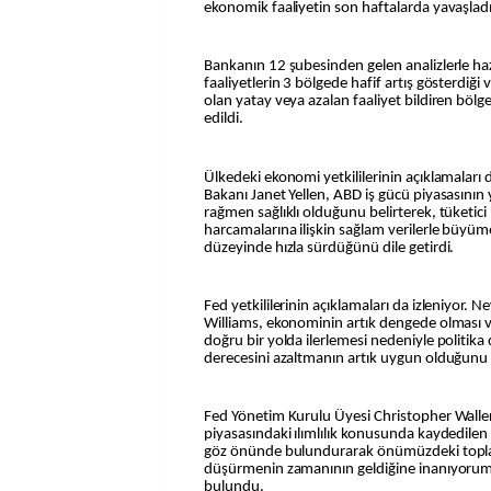
ekonomik faaliyetin son haftalarda yavaşlad
Bankanın 12 şubesinden gelen analizlerle h
faaliyetlerin 3 bölgede hafif artış gösterdi
olan yatay veya azalan faaliyet bildiren bölge
edildi.
Ülkedeki ekonomi yetkililerinin açıklamaları 
Bakanı Janet Yellen, ABD iş gücü piyasasını
rağmen sağlıklı olduğunu belirterek, tüketici
harcamalarına ilişkin sağlam verilerle büyüm
düzeyinde hızla sürdüğünü dile getirdi.
Fed yetkililerinin açıklamaları da izleniyor.
Williams, ekonominin artık dengede olması 
doğru bir yolda ilerlemesi nedeniyle politika 
derecesini azaltmanın artık uygun olduğunu b
Fed Yönetim Kurulu Üyesi Christopher Waller
piyasasındaki ılımlılık konusunda kaydedile
göz önünde bulundurarak önümüzdeki toplan
düşürmenin zamanının geldiğine inanıyorum
bulundu.