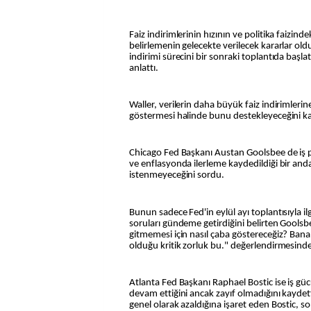
Faiz indirimlerinin hızının ve politika faizin
belirlemenin gelecekte verilecek kararlar old
indirimi sürecini bir sonraki toplantıda baş
anlattı.
Waller, verilerin daha büyük faiz indirimleri
göstermesi halinde bunu destekleyeceğini ka
Chicago Fed Başkanı Austan Goolsbee de iş 
ve enflasyonda ilerleme kaydedildiği bir anda
istenmeyeceğini sordu.
Bunun sadece Fed'in eylül ayı toplantısıyla ilgi
soruları gündeme getirdiğini belirten Goolsb
gitmemesi için nasıl çaba göstereceğiz? Bana 
olduğu kritik zorluk bu." değerlendirmesind
Atlanta Fed Başkanı Raphael Bostic ise iş 
devam ettiğini ancak zayıf olmadığını kaydetti
genel olarak azaldığına işaret eden Bostic, s