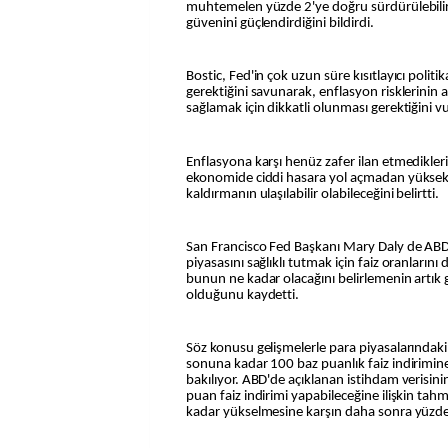
muhtemelen yüzde 2'ye doğru sürdürülebilir
güvenini güçlendirdiğini bildirdi.
Bostic, Fed'in çok uzun süre kısıtlayıcı pol
gerektiğini savunarak, enflasyon risklerini
sağlamak için dikkatli olunması gerektiğini v
Enflasyona karşı henüz zafer ilan etmediklerin
ekonomide ciddi hasara yol açmadan yükse
kaldırmanın ulaşılabilir olabileceğini belirtti.
San Francisco Fed Başkanı Mary Daly de ABD
piyasasını sağlıklı tutmak için faiz oranların
bunun ne kadar olacağını belirlemenin artık 
olduğunu kaydetti.
Söz konusu gelişmelerle para piyasalarındaki 
sonuna kadar 100 baz puanlık faiz indirimin
bakılıyor. ABD'de açıklanan istihdam verisin
puan faiz indirimi yapabileceğine ilişkin tahm
kadar yükselmesine karşın daha sonra yüzde 