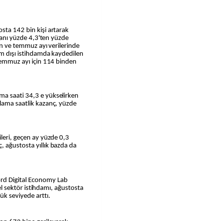
sta 142 bin kişi artarak
oranı yüzde 4,3'ten yüzde
ran ve temmuz ayı verilerinde
rım dışı istihdamda kaydedilen
 temmuz ayı için 114 binden
ma saati 34,3 e yükselirken
alama saatlik kazanç, yüzde
ileri, geçen ay yüzde 0,3
, ağustosta yıllık bazda da
rd Digital Economy Lab
zel sektör istihdamı, ağustosta
ük seviyede arttı.