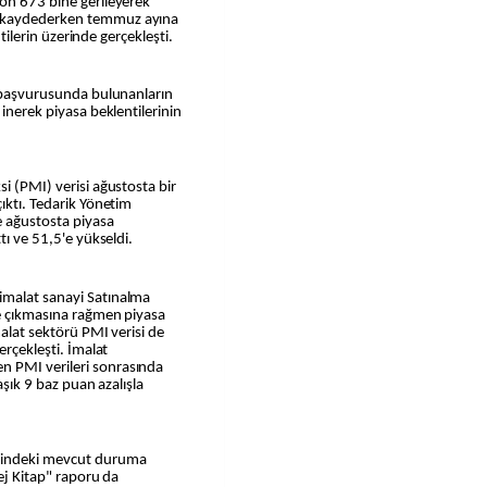
yon 673 bine gerileyerek
i kaydederken temmuz ayına
ntilerin üzerinde gerçekleşti.
ı başvurusunda bulunanların
 inerek piyasa beklentilerinin
i (PMI) verisi ağustosta bir
ıktı. Tedarik Yönetim
e ağustosta piyasa
tı ve 51,5'e yükseldi.
imalat sanayi Satınalma
ye çıkmasına rağmen piyasa
malat sektörü PMI verisi de
erçekleşti. İmalat
n PMI verileri sonrasında
laşık 9 baz puan azalışla
isindeki mevcut duruma
Bej Kitap" raporu da