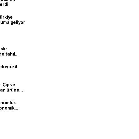
erdi
Türkiye
onuma geliyor
isk:
e tahıl
 düştü: 4
: Çip ve
ılan ürüne
dönümlük
ekonomik