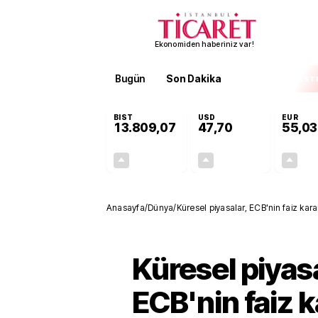
Ekonomiden haberiniz var!
Bugün
Son Dakika
Finans
EKST
BIST
USD
EUR
13.809,07
47,70
55,03
+0,07%
+0,17%
10,26
0,08
Anasayfa
/
Dünya
/
Küresel piyasalar, ECB'nin faiz kar
Küresel piyasa
ECB'nin faiz k