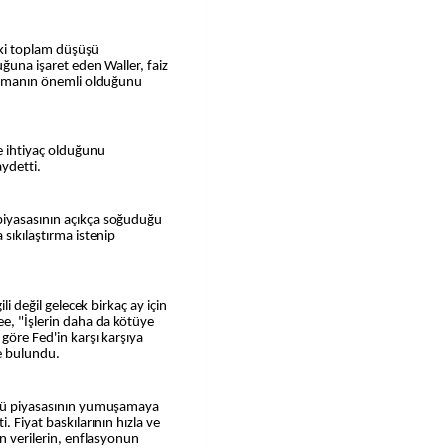
deki toplam düşüşü
uğuna işaret eden Waller, faiz
latmanın önemli olduğunu
ne ihtiyaç olduğunu
ydetti.
piyasasının açıkça soğuduğu
 sıkılaştırma istenip
li değil gelecek birkaç ay için
ee, "İşlerin daha da kötüye
göre Fed'in karşı karşıya
e bulundu.
gücü piyasasının yumuşamaya
. Fiyat baskılarının hızla ve
on verilerin, enflasyonun