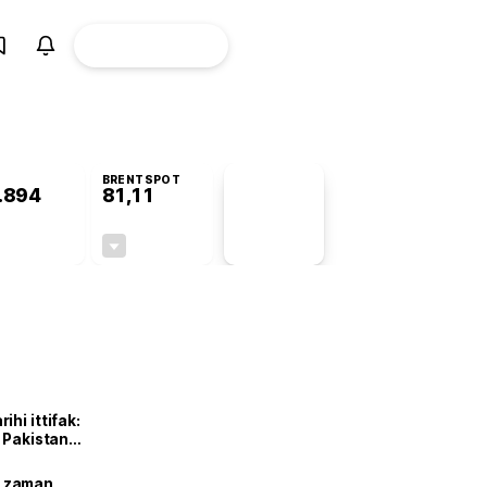
ÜYE
CANLI BORSA
Girişi
BRENTSPOT
.894
81,11
PİYASA
VERİLERİ
+0,43%
-2,02%
+0,00
-1,67
hi ittifak:
e Pakistan
dı
ne zaman