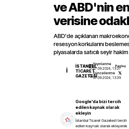
ve ABD'nin e
verisine odak
ABD'de açıklanan makroekonom
resesyon korkularını beslemes
piyasalarda satıcılı seyir hakim
Yayınlanma
İSTANBUL
Paylaş
07.09.2024, 13:37
İ
TICARET
Güncellenme
GAZETESI
07.09.2024, 13:39
Google'da bizi tercih
edilen kaynak olarak
ekleyin
İstanbul Ticaret Gazetesi
'i tercih
edilen kaynak olarak ekleyerek