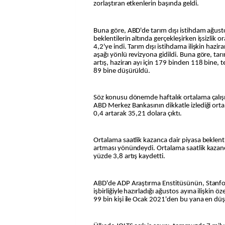
zorlaştıran etkenlerin başında geldi.
Buna göre, ABD'de tarım dışı istihdam ağusto
beklentilerin altında gerçekleşirken işsizlik 
4,2'ye indi. Tarım dışı istihdama ilişkin hazi
aşağı yönlü revizyona gidildi. Buna göre, ta
artış, haziran ayı için 179 binden 118 bine,
89 bine düşürüldü.
Söz konusu dönemde haftalık ortalama çalış
ABD Merkez Bankasının dikkatle izlediği ort
0,4 artarak 35,21 dolara çıktı.
Ortalama saatlik kazanca dair piyasa beklent
artması yönündeydi. Ortalama saatlik kazanç
yüzde 3,8 artış kaydetti.
ABD'de ADP Araştırma Enstitüsünün, Stanfo
işbirliğiyle hazırladığı ağustos ayına ilişkin ö
99 bin kişi ile Ocak 2021'den bu yana en düş