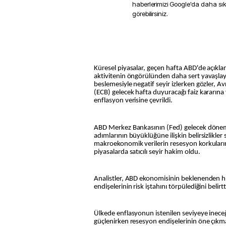
haberlerimizi Google'da daha sı
görebilirsiniz.
Küresel piyasalar, geçen hafta ABD'de açıkla
aktivitenin öngörülünden daha sert yavaşlay
beslemesiyle negatif seyir izlerken gözler, 
(ECB) gelecek hafta duyuracağı faiz kararına
enflasyon verisine çevrildi.
ABD Merkez Bankasının (Fed) gelecek dönem 
adımlarının büyüklüğüne ilişkin belirsizlikle
makroekonomik verilerin resesyon korkuların
piyasalarda satıcılı seyir hakim oldu.
Analistler, ABD ekonomisinin beklenenden hı
endişelerinin risk iştahını törpülediğini belirtt
Ülkede enflasyonun istenilen seviyeye inece
güçlenirken resesyon endişelerinin öne çıkma