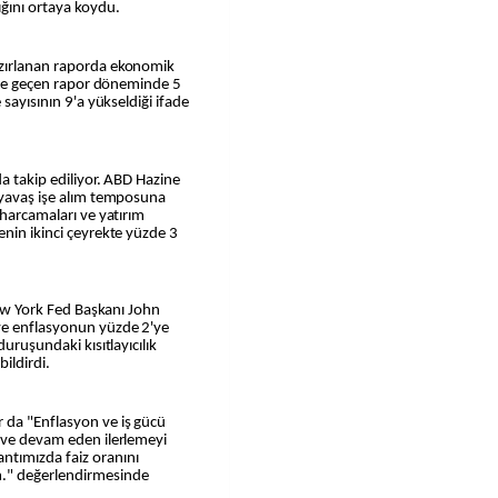
ığını ortaya koydu.
azırlanan raporda ekonomik
ği ve geçen rapor döneminde 5
 sayısının 9'a yükseldiği ifade
da takip ediliyor. ABD Hazine
n yavaş işe alım temposuna
 harcamaları ve yatırım
enin ikinci çeyrekte yüzde 3
 New York Fed Başkanı John
ve enflasyonun yüzde 2'ye
duruşundaki kısıtlayıcılık
ildirdi.
 da "Enflasyon ve iş gücü
n ve devam eden ilerlemeyi
tımızda faiz oranını
." değerlendirmesinde