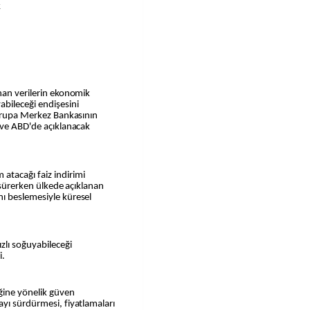
k
nan verilerin ekonomik
abileceği endişesini
Avrupa Merkez Bankasının
 ve ABD'de açıklanacak
atacağı faiz indirimi
r sürerken ülkede açıklanan
ı beslemesiyle küresel
zlı soğuyabileceği
i.
ğine yönelik güven
yı sürdürmesi, fiyatlamaları