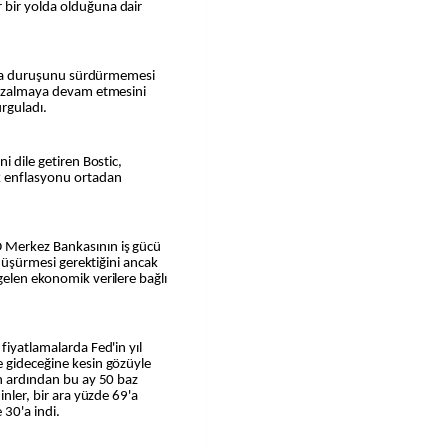
 bir yolda olduğuna dair
itika duruşunu sürdürmemesi
n azalmaya devam etmesini
urguladı.
i dile getiren Bostic,
k enflasyonu ortadan
 Merkez Bankasının iş gücü
ı düşürmesi gerektiğini ancak
gelen ekonomik verilere bağlı
fiyatlamalarda Fed'in yıl
e gideceğine kesin gözüyle
in ardından bu ay 50 baz
inler, bir ara yüzde 69'a
30'a indi.