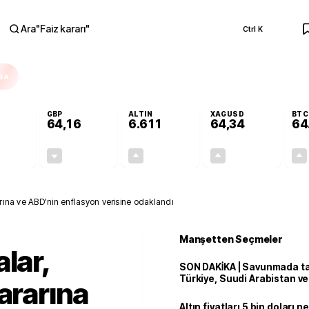
Ara
"
Faiz kararı
"
Ctrl K
RA
GBP
ALTIN
XAGUSD
BTC
64,16
6.611
64,34
64
+0,04%
-0,03%
+1,83%
+4,62%
0,02
-0,02
118,82
2,84
arına ve ABD'nin enflasyon verisine odaklandı
Manşetten Seçmeler
lar,
SON DAKİKA | Savunmada tari
Türkiye, Suudi Arabistan v
ararına
'Mekke Anlaşması'nı imzala
Altın fiyatları 5 bin doları 