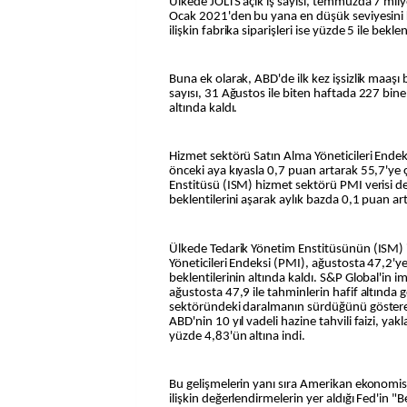
Ülkede JOLTS açık iş sayısı, temmuzda 7 mil
Ocak 2021'den bu yana en düşük seviyesin
ilişkin fabrika siparişleri ise yüzde 5 ile bekle
Buna ek olarak, ABD'de ilk kez işsizlik maaş
sayısı, 31 Ağustos ile biten haftada 227 bine
altında kaldı.
Hizmet sektörü Satın Alma Yöneticileri Endeks
önceki aya kıyasla 0,7 puan artarak 55,7'ye ç
Enstitüsü (ISM) hizmet sektörü PMI verisi d
beklentilerini aşarak aylık bazda 0,1 puan art
Ülkede Tedarik Yönetim Enstitüsünün (ISM) 
Yöneticileri Endeksi (PMI), ağustosta 47,2'
beklentilerinin altında kaldı. S&P Global'in i
ağustosta 47,9 ile tahminlerin hafif altında g
sektöründeki daralmanın sürdüğünü göstere
ABD'nin 10 yıl vadeli hazine tahvili faizi, yak
yüzde 4,83'ün altına indi.
Bu gelişmelerin yanı sıra Amerikan ekonom
ilişkin değerlendirmelerin yer aldığı Fed'in "