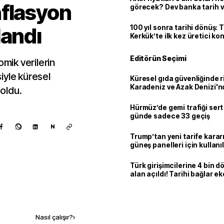
nflasyon
görecek? Dev banka tarih v
landı
100 yıl sonra tarihi dönüş: 
Kerkük’te ilk kez üretici k
Editörün Seçimi
ik verilerin
iyle küresel
Küresel gıda güvenliğinde r
Karadeniz ve Azak Denizi'nd
 oldu.
trafiği sekteye uğradı
Hürmüz’de gemi trafiği sert
günde sadece 33 geçiş
N
Trump’tan yeni tarife kararı
güneş panelleri için kullan
yüzde 15 vergi
Türk girişimcilerine 4 bin 
alan açıldı! Tarihi bağlar 
ortaklığa dönüşüyor
Kaynak ekle
Nasıl çalışır?
›