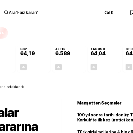
Ara
"
Faiz kararı
"
Ctrl K
RA
GBP
ALTIN
XAGUSD
BTC
64,19
6.589
64,04
64
-0,03%
+0,02%
+1,48%
+4,13%
-0,02
0,01
96,08
2,54
arına odaklandı
Manşetten Seçmeler
alar
100 yıl sonra tarihi dönüş: 
Kerkük’te ilk kez üretici k
ararına
Türk girişimcilerine 4 bin 