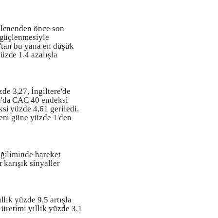
klenenden önce son
 güçlenmesiyle
k'tan bu yana en düşük
üzde 1,4 azalışla
e 3,27, İngiltere'de
a'da CAC 40 endeksi
si yüzde 4,61 geriledi.
yeni güne yüzde 1'den
eğiliminde hareket
 karışık sinyaller
llık yüzde 9,5 artışla
 üretimi yıllık yüzde 3,1