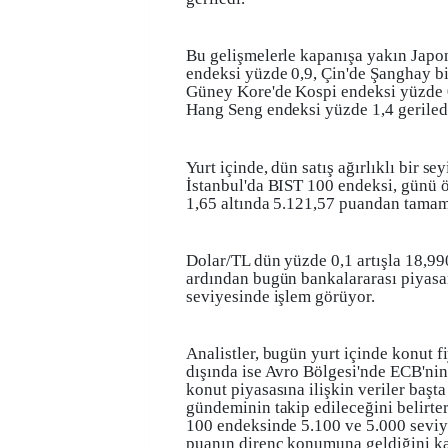
Bu gelişmelerle kapanışa yakın Japo
endeksi yüzde 0,9, Çin'de Şanghay bi
Güney Kore'de Kospi endeksi yüzde
Hang Seng endeksi yüzde 1,4 geriled
Yurt içinde, dün satış ağırlıklı bir se
İstanbul'da BIST 100 endeksi, günü 
1,65 altında 5.121,57 puandan tamam
Dolar/TL dün yüzde 0,1 artışla 18,9
ardından bugün bankalararası piyasa
seviyesinde işlem görüyor.
Analistler, bugün yurt içinde konut fi
dışında ise Avro Bölgesi'nde ECB'nin
konut piyasasına ilişkin veriler başt
gündeminin takip edileceğini belirte
100 endeksinde 5.100 ve 5.000 seviye
puanın direnç konumuna geldiğini ka