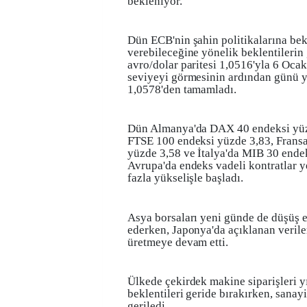
bekleniyor.
Dün ECB'nin şahin politikalarına be
verebileceğine yönelik beklentilerin
avro/dolar paritesi 1,0516'yla 6 Oca
seviyeyi görmesinin ardından günü y
1,0578'den tamamladı.
Dün Almanya'da DAX 40 endeksi yüzd
FTSE 100 endeksi yüzde 3,83, Frans
yüzde 3,58 ve İtalya'da MIB 30 endek
Avrupa'da endeks vadeli kontratlar 
fazla yükselişle başladı.
Asya borsaları yeni günde de düşüş 
ederken, Japonya'da açıklanan veriler
üretmeye devam etti.
Ülkede çekirdek makine siparişleri yı
beklentileri geride bırakırken, sanayi
geriledi.