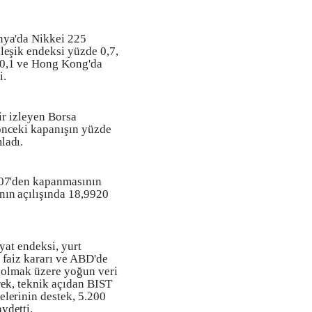
nya'da Nikkei 225
leşik endeksi yüzde 0,7,
 0,1 ve Hong Kong'da
i.
yir izleyen Borsa
önceki kapanışın yüzde
ladı.
907'den kapanmasının
nın açılışında 18,9920
yat endeksi, yurt
 faiz kararı ve ABD'de
a olmak üzere yoğun veri
rek, teknik açıdan BIST
lerinin destek, 5.200
ydetti.