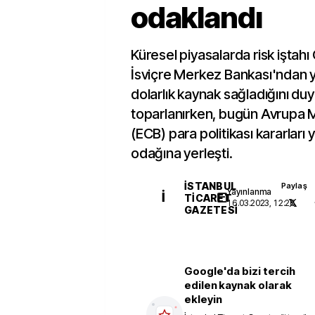
odaklandı
Küresel piyasalarda risk iştahı
İsviçre Merkez Bankası'ndan y
dolarlık kaynak sağladığını du
toparlanırken, bugün Avrupa 
(ECB) para politikası kararları y
odağına yerleşti.
İSTANBUL
Paylaş
Yayınlanma
İ
TICARET
16.03.2023, 12:26
GAZETESI
Google'da bizi tercih
edilen kaynak olarak
ekleyin