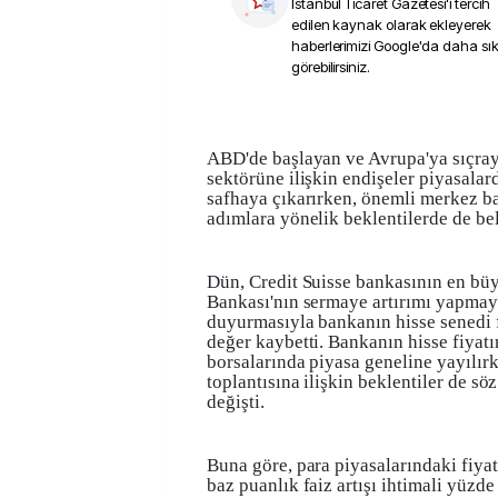
İstanbul Ticaret Gazetesi
'i tercih
edilen kaynak olarak ekleyerek
haberlerimizi Google'da daha sı
görebilirsiniz.
ABD'de başlayan ve Avrupa'ya sıçray
sektörüne ilişkin endişeler piyasalar
safhaya çıkarırken, önemli merkez ba
adımlara yönelik beklentilerde de beli
Dün, Credit Suisse bankasının en büy
Bankası'nın sermaye artırımı yapmay
duyurmasıyla bankanın hisse senedi 
değer kaybetti. Bankanın hisse fiyat
borsalarında piyasa geneline yayılı
toplantısına ilişkin beklentiler de sö
değişti.
Buna göre, para piyasalarındaki fiya
baz puanlık faiz artışı ihtimali yüzd