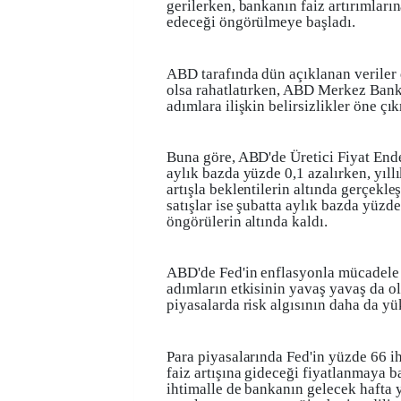
gerilerken, bankanın faiz artırımlar
edeceği öngörülmeye başladı.
ABD tarafında dün açıklanan veriler d
olsa rahatlatırken, ABD Merkez Banka
adımlara ilişkin belirsizlikler öne ç
Buna göre, ABD'de Üretici Fiyat Ende
aylık bazda yüzde 0,1 azalırken, yıll
artışla beklentilerin altında gerçekl
satışlar ise şubatta aylık bazda yüzde
öngörülerin altında kaldı.
ABD'de Fed'in enflasyonla mücadele 
adımların etkisinin yavaş yavaş da o
piyasalarda risk algısının daha da yü
Para piyasalarında Fed'in yüzde 66 i
faiz artışına gideceği fiyatlanmaya 
ihtimalle de bankanın gelecek hafta y