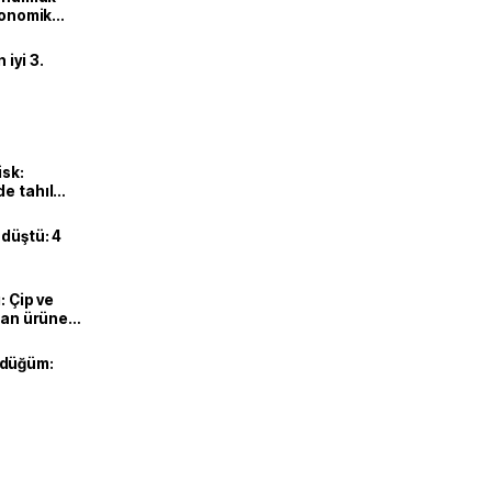
ekonomik
iyi 3.
isk:
e tahıl
 düştü: 4
: Çip ve
ılan ürüne
 düğüm: