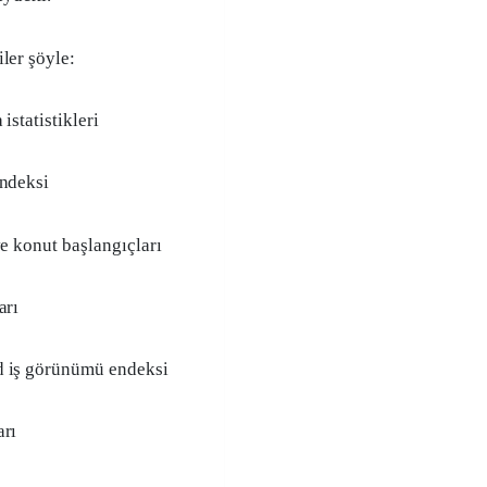
ler şöyle:
istatistikleri
endeksi
ve konut başlangıçları
arı
d iş görünümü endeksi
arı