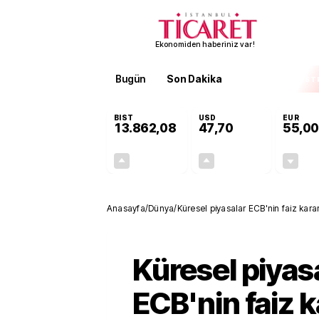
Ekonomiden haberiniz var!
Bugün
Son Dakika
Finans
EKST
BIST
USD
EUR
13.862,08
47,70
55,00
+0,46%
+0,17%
63,26
0,08
Anasayfa
/
Dünya
/
Küresel piyasalar ECB'nin faiz kar
Küresel piyas
ECB'nin faiz k