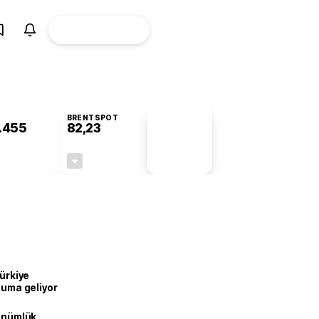
ÜYE
CANLI BORSA
Girişi
BRENTSPOT
.455
82,23
PİYASA
VERİLERİ
-0,62%
-0,66%
+0,00
-0,55
Türkiye
onuma geliyor
dönümlük