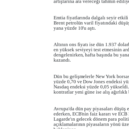
artışlarına ara vereceği tahmin ediliy
Emtia fiyatlarında dalgalı seyir etkil
Brent petrolün varil fiyatındaki düşü
yana yüzde 10'u aştı.
Altının ons fiyatı ise dün 1.937 dolar
en yüksek seviyeyi test etmesinin ar
dengelenirken, hafta başında bu yana
kazandı.
Dün bu gelişmelerle New York borsa
yüzde 0,70 ve Dow Jones endeksi yüz
Nasdaq endeksi yüzde 0,05 yükseldi
kontratlar yeni güne ise alış ağırlıklı 
Avrupa'da dün pay piyasaları düşüş 
ederken, ECB'nin faiz kararı ve ECB 
Lagarde'ın gelecek dönem para politi
açıklamalarının piyasaların yönü üze