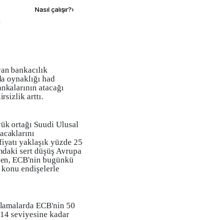
Nasıl çalışır?
›
k
an bankacılık
da oynaklığı had
nkalarının atacağı
rsizlik arttı.
ük ortağı Suudi Ulusal
acaklarını
fiyatı yaklaşık yüzde 25
ındaki sert düşüş Avrupa
rken, ECB'nin bugünkü
z konu endişelerle
tlamalarda ECB'nin 50
e 14 seviyesine kadar