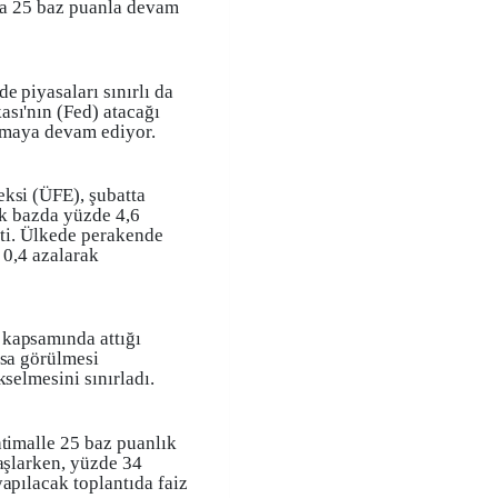
ına 25 baz puanla devam
e piyasaları sınırlı da
sı'nın (Fed) atacağı
ıkmaya devam ediyor.
ksi (ÜFE), şubatta
ık bazda yüzde 4,6
eşti. Ülkede perakende
 0,4 azalarak
kapsamında attığı
lsa görülmesi
kselmesini sınırladı.
htimalle 25 baz puanlık
başlarken, yüzde 34
apılacak toplantıda faiz