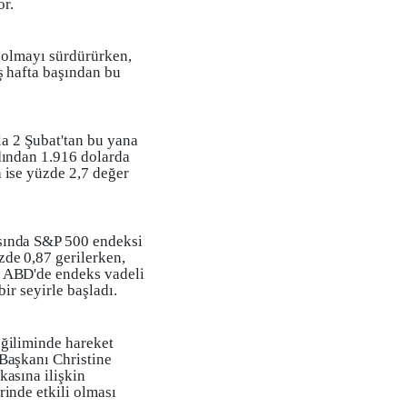
or.
i olmayı sürdürürken,
ş hafta başından bu
la 2 Şubat'tan bu yana
dından 1.916 dolarda
 ise yüzde 2,7 değer
sında S&P 500 endeksi
de 0,87 gerilerken,
. ABD'de endeks vadeli
bir seyirle başladı.
eğiliminde hareket
Başkanı Christine
kasına ilişkin
rinde etkili olması