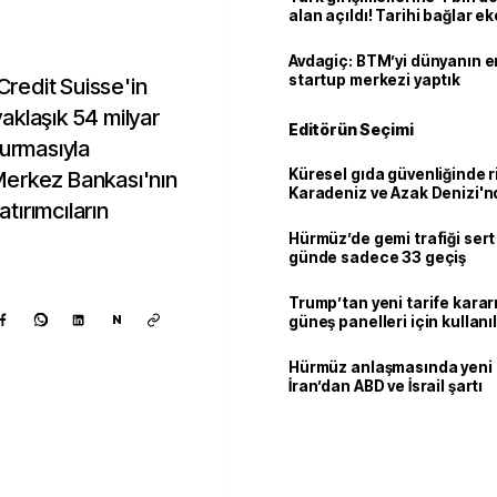
alan açıldı! Tarihi bağlar 
ortaklığa dönüşüyor
Avdagiç: BTM’yi dünyanın en 
startup merkezi yaptık
 Credit Suisse'in
aklaşık 54 milyar
Editörün Seçimi
yurmasıyla
Küresel gıda güvenliğinde r
Merkez Bankası'nın
Karadeniz ve Azak Denizi'nd
atırımcıların
trafiği sekteye uğradı
Hürmüz’de gemi trafiği sert
günde sadece 33 geçiş
Trump’tan yeni tarife kararı
N
güneş panelleri için kullan
yüzde 15 vergi
Hürmüz anlaşmasında yeni
İran’dan ABD ve İsrail şartı
Kaynak ekle