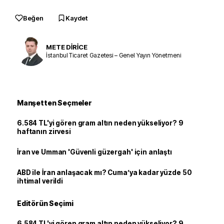
Beğen
Kaydet
METE DİRİCE
İstanbul Ticaret Gazetesi – Genel Yayın Yönetmeni
Manşetten Seçmeler
6.584 TL'yi gören gram altın neden yükseliyor? 9
haftanın zirvesi
İran ve Umman 'Güvenli güzergah' için anlaştı
ABD ile İran anlaşacak mı? Cuma’ya kadar yüzde 50
ihtimal verildi
Editörün Seçimi
6.584 TL'yi gören gram altın neden yükseliyor? 9