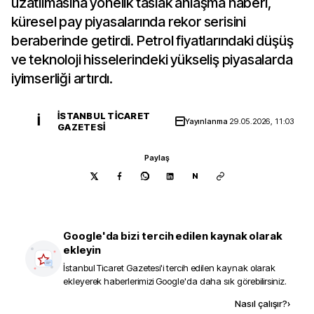
uzatılmasına yönelik taslak anlaşma haberi,
küresel pay piyasalarında rekor serisini
beraberinde getirdi. Petrol fiyatlarındaki düşüş
ve teknoloji hisselerindeki yükseliş piyasalarda
iyimserliği artırdı.
İSTANBUL TICARET
İ
Yayınlanma
29.05.2026, 11:03
GAZETESI
Paylaş
N
Google'da bizi tercih edilen kaynak olarak
ekleyin
İstanbul Ticaret Gazetesi
'i tercih edilen kaynak olarak
ekleyerek haberlerimizi Google'da daha sık görebilirsiniz.
Kaynak ekle
Nasıl çalışır?
›