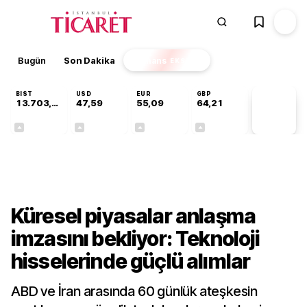
Bugün
Son Dakika
Finans
EKSTRA
BIST
USD
EUR
GBP
13.703,13
47,59
55,09
64,21
PİYASA
VERİLERİ
+0,11%
+0,06%
+0,14%
+0,18%
Finans
Küresel piyasalar anlaşma
imzasını bekliyor: Teknoloji
hisselerinde güçlü alımlar
ABD ve İran arasında 60 günlük ateşkesin