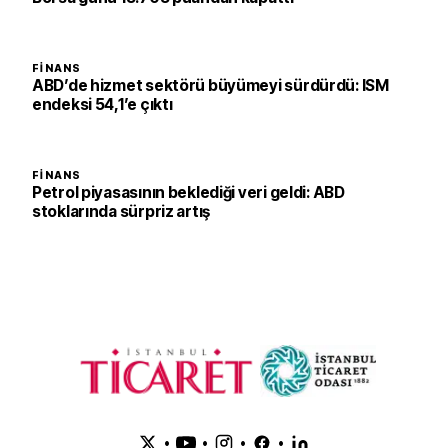
FINANS
ABD’de hizmet sektörü büyümeyi sürdürdü: ISM
endeksi 54,1’e çıktı
FINANS
Petrol piyasasının beklediği veri geldi: ABD
stoklarında sürpriz artış
•
•
•
•