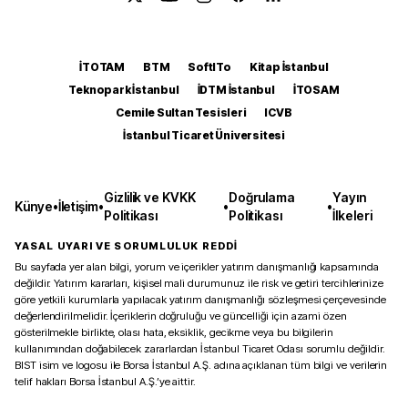
İTOTAM
BTM
SoftITo
Kitap İstanbul
Teknopark İstanbul
İDTM İstanbul
İTOSAM
Cemile Sultan Tesisleri
ICVB
İstanbul Ticaret Üniversitesi
Gizlilik ve KVKK
Doğrulama
Yayın
Künye
•
İletişim
•
•
•
Politikası
Politikası
İlkeleri
YASAL UYARI VE SORUMLULUK REDDİ
Bu sayfada yer alan bilgi, yorum ve içerikler yatırım danışmanlığı kapsamında
değildir. Yatırım kararları, kişisel mali durumunuz ile risk ve getiri tercihlerinize
göre yetkili kurumlarla yapılacak yatırım danışmanlığı sözleşmesi çerçevesinde
değerlendirilmelidir. İçeriklerin doğruluğu ve güncelliği için azami özen
gösterilmekle birlikte, olası hata, eksiklik, gecikme veya bu bilgilerin
kullanımından doğabilecek zararlardan İstanbul Ticaret Odası sorumlu değildir.
BIST isim ve logosu ile Borsa İstanbul A.Ş. adına açıklanan tüm bilgi ve verilerin
telif hakları Borsa İstanbul A.Ş.’ye aittir.