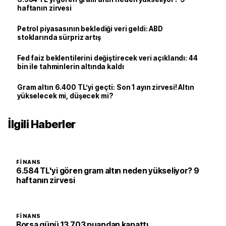
haftanın zirvesi
Petrol piyasasının beklediği veri geldi: ABD
stoklarında sürpriz artış
Fed faiz beklentilerini değiştirecek veri açıklandı: 44
bin ile tahminlerin altında kaldı
Gram altın 6.400 TL’yi geçti: Son 1 ayın zirvesi! Altın
yükselecek mi, düşecek mi?
İlgili Haberler
FINANS
6.584 TL'yi gören gram altın neden yükseliyor? 9
haftanın zirvesi
FINANS
Borsa günü 13.703 puandan kapattı