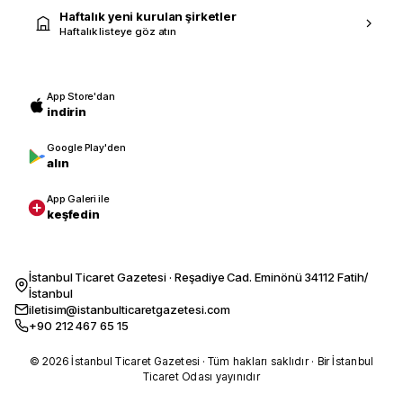
Haftalık yeni kurulan şirketler
Haftalık listeye göz atın
App Store'dan
indirin
Google Play'den
alın
App Galeri ile
keşfedin
İstanbul Ticaret Gazetesi · Reşadiye Cad. Eminönü 34112 Fatih/
İstanbul
iletisim@istanbulticaretgazetesi.com
+90 212 467 65 15
© 2026 İstanbul Ticaret Gazetesi · Tüm hakları saklıdır · Bir İstanbul
Ticaret Odası yayınıdır