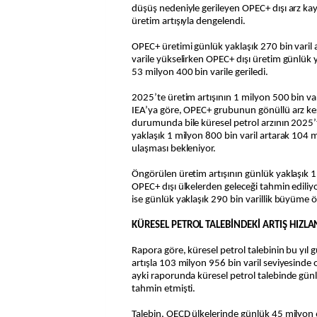
düşüş nedeniyle gerileyen OPEC+ dışı arz ka
üretim artışıyla dengelendi.
OPEC+ üretimi günlük yaklaşık 270 bin varil 
varile yükselirken OPEC+ dışı üretim günlük ya
53 milyon 400 bin varile geriledi.
2025’te üretim artışının 1 milyon 500 bin var
IEA’ya göre, OPEC+ grubunun gönüllü arz ke
durumunda bile küresel petrol arzının 2025’
yaklaşık 1 milyon 800 bin varil artarak 104 m
ulaşması bekleniyor.
Öngörülen üretim artışının günlük yaklaşık 1
OPEC+ dışı ülkelerden geleceği tahmin edili
ise günlük yaklaşık 290 bin varillik büyüme 
KÜRESEL PETROL TALEBİNDEKİ ARTIŞ HIZL
Rapora göre, küresel petrol talebinin bu yıl 
artışla 103 milyon 956 bin varil seviyesinde 
ayki raporunda küresel petrol talebinde günlü
tahmin etmişti.
Talebin, OECD ülkelerinde günlük 45 milyon 6