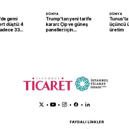
DÜNYA
DÜNYA
de gemi
Trump’tan yeni tarife
Tunus’la
ert düştü: 4
kararı: Çip ve güneş
üçüncü ü
adece 33
panelleri için
üretim
kullanılan ürüne
yüzde 15 vergi
•
•
•
•
FAYDALI LINKLER