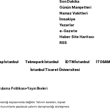
Son Dakika
Günün Manşetleri
Namaz Vakitleri
İmsakiye
Yazarlar
e-Gazete
Haber Site Haritası
RSS
ap İstanbul
Teknopark İstanbul
İDTM İstanbul
İTOSA
İstanbul Ticaret Üniversitesi
ulama Politikası
•
Yayın İlkeleri
anlığı kapsamında değildir. Yatırım kararları, kişisel
ili kurumlarla yapılacak yatırım danışmanlığı sözleşmesi