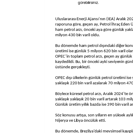
görebilirsiniz.
Uluslararası Enerji Ajansı’nın (IEA) Aralık 2024’e ilişkin petrol piyasası
raporuna göre, geçen ay, Petrol İhraç Eden
ham petrol arzı, önceki aya göre günlük yakla
milyon 430 bin varil oldu.
Bu dönemde ham petrol dışındaki diğer ko
üretimi ise günlük 5 milyon 620 bin varil olar
OPEC’in toplam petrol arzı, geçen ay günlük 
kaydedildi. Bu, bir önceki ayki seviyenin günl
üstünde gerçekleşti.
OPEC dışı ülkelerin günlük petrol üretimi i
yaklaşık 220 bin varil azalarak 70 milyon 470
Böylece küresel petrol arzı, Aralık 2024’te 
yaklaşık yaklaşık 20 bin varil artarak 103 mil
Günlük üretim yıllık bazda ise 390 bin varil ar
Söz konusu artışa, son yılların en yüksek ayl
Nijerya ve Libya öncülük etti.
Bu dönemde, Brezilya’daki mevsimsel kayıpl