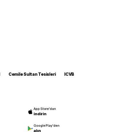
M
Cemile Sultan Tesisleri
ICVB
App Store'dan
indirin
Google Play'den
alın