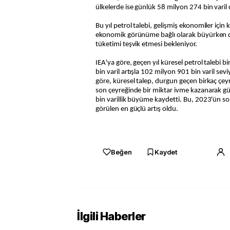
ülkelerde ise günlük 58 milyon 274 bin varil
Bu yıl petrol talebi, gelişmiş ekonomiler için 
ekonomik görünüme bağlı olarak büyürken dü
tüketimi teşvik etmesi bekleniyor.
IEA'ya göre, geçen yıl küresel petrol talebi b
bin varil artışla 102 milyon 901 bin varil sev
göre, küresel talep, durgun geçen birkaç çey
son çeyreğinde bir miktar ivme kazanarak gü
bin varillik büyüme kaydetti. Bu, 2023'ün s
görülen en güçlü artış oldu.
Beğen
Kaydet
İlgili Haberler