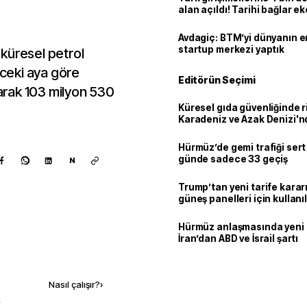
alan açıldı! Tarihi bağlar 
ortaklığa dönüşüyor
Avdagiç: BTM’yi dünyanın en 
startup merkezi yaptık
, küresel petrol
nceki aya göre
Editörün Seçimi
tarak 103 milyon 530
Küresel gıda güvenliğinde r
Karadeniz ve Azak Denizi'nd
trafiği sekteye uğradı
Hürmüz’de gemi trafiği sert
günde sadece 33 geçiş
N
Trump’tan yeni tarife kararı
güneş panelleri için kullan
yüzde 15 vergi
Hürmüz anlaşmasında yeni
İran’dan ABD ve İsrail şartı
Kaynak ekle
Nasıl çalışır?
›
k