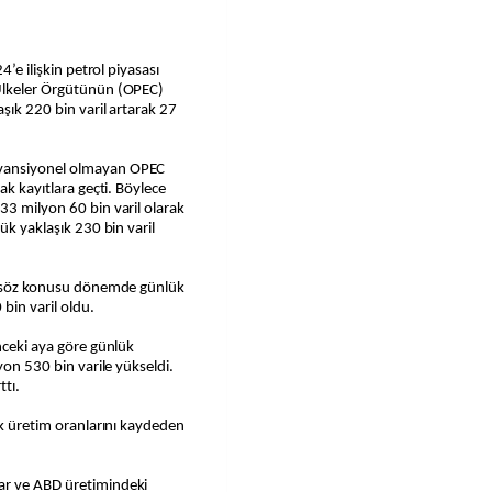
 Ülkeler Örgütünün (OPEC)
şık 220 bin varil artarak 27
nvansiyonel olmayan OPEC
ak kayıtlara geçti. Böylece
33 milyon 60 bin varil olarak
ük yaklaşık 230 bin varil
se söz konusu dönemde günlük
 bin varil oldu.
önceki aya göre günlük
yon 530 bin varile yükseldi.
ttı.
ık üretim oranlarını kaydeden
ar ve ABD üretimindeki