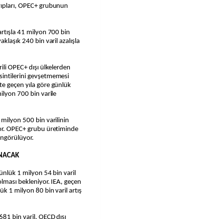
yıpları, OPEC+ grubunun
artışla 41 milyon 700 bin
klaşık 240 bin varil azalışla
ili OPEC+ dışı ülkelerden
sintilerini gevşetmemesi
te geçen yıla göre günlük
ilyon 700 bin varile
 milyon 500 bin varilinin
yor. OPEC+ grubu üretiminde
öngörülüyor.
ANACAK
günlük 1 milyon 54 bin varil
olması bekleniyor. IEA, geçen
k 1 milyon 80 bin varil artış
81 bin varil, OECD dışı