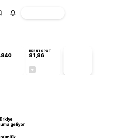
ÜYE
CANLI BORSA
Girişi
BRENTSPOT
.840
81,86
PİYASA
VERİLERİ
+0,18%
-1,11%
+0,00
-0,92
Türkiye
onuma geliyor
dönümlük