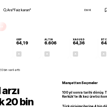
Ara
"
Faiz kararı
"
Ctrl K
RA
GBP
ALTIN
XAGUSD
BTC
64,19
6.606
64,36
64
+0,04%
+0,03%
+1,75%
+4,65%
0,02
0,02
113,77
2,86
0 bin varil arttı
Manşetten Seçmeler
 arzı
100 yıl sonra tarihi dönüş: 
Kerkük’te ilk kez üretici k
k 20 bin
Türk girişimcilerine 4 bin 