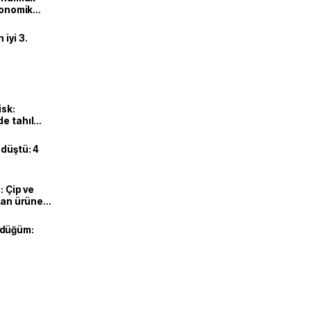
ekonomik
iyi 3.
isk:
e tahıl
 düştü: 4
: Çip ve
ılan ürüne
 düğüm: