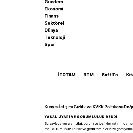
Gündem
Ekonomi
Finans
Sektörel
Dünya
Teknoloji
Spor
İTOTAM
BTM
SoftITo
Kit
Künye
•
İletişim
•
Gizlilik ve KVKK Politikası
•
Doğr
YASAL UYARI VE SORUMLULUK REDDİ
Bu sayfada yer alan bilgi, yorum ve içerikler yatırım danışm
mali durumunuz ile risk ve getiri tercihlerinize göre yetk