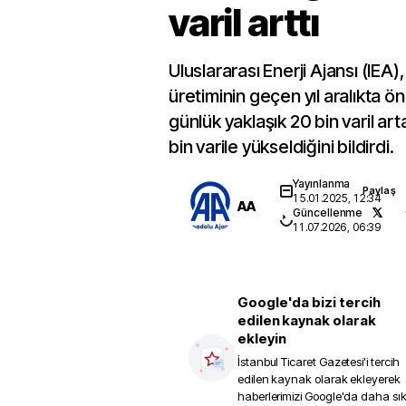
varil arttı
Uluslararası Enerji Ajansı (IEA)
üretiminin geçen yıl aralıkta ö
günlük yaklaşık 20 bin varil ar
bin varile yükseldiğini bildirdi.
Yayınlanma
Paylaş
15.01.2025, 12:34
AA
Güncellenme
11.07.2026, 06:39
Google'da bizi tercih
edilen kaynak olarak
ekleyin
İstanbul Ticaret Gazetesi
'i tercih
edilen kaynak olarak ekleyerek
haberlerimizi Google'da daha sı