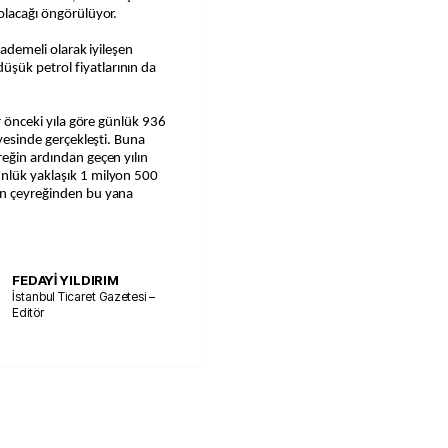
 olacağı öngörülüyor.
kademeli olarak iyileşen
şük petrol fiyatlarının da
ir önceki yıla göre günlük 936
iyesinde gerçekleşti. Buna
reğin ardından geçen yılın
nlük yaklaşık 1 milyon 500
on çeyreğinden bu yana
FEDAYİ YILDIRIM
İstanbul Ticaret Gazetesi –
Editör