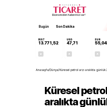
Ekonomiden haberiniz var!
Bugün
Son Dakika
Finans
EKST
BIST
USD
EUR
13.771,52
47,71
55,04
-0,20%
+0,17%
-27,30
0,08
Anasayfa
/
Dünya
/
Küresel petrol arzı aralıkta günlük 2
Küresel petrol
aralıkta günlü