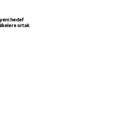
 yeni hedef
lkelere ortak