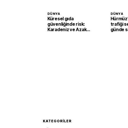
DÜNYA
DÜNYA
Küresel gıda
Hürmüz’
güvenliğinde risk:
trafiği s
Karadeniz ve Azak
günde s
Denizi'nde tahıl trafiği
geçiş
sekteye uğradı
KATEGORILER