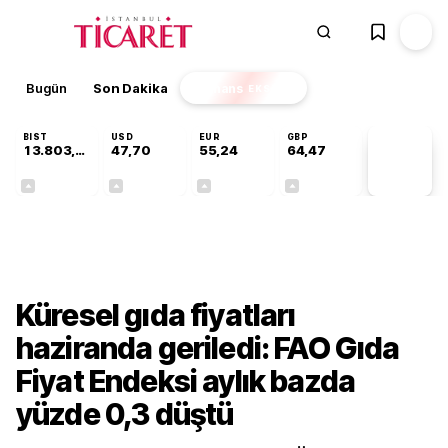
Bugün
Son Dakika
Finans
EKSTRA
BIST
USD
EUR
GBP
13.803,11
47,70
55,24
64,47
PİYASA
VERİLERİ
+0,03%
+0,17%
+0,41%
+0,47%
Dünya
Küresel gıda fiyatları
haziranda geriledi: FAO Gıda
Fiyat Endeksi aylık bazda
yüzde 0,3 düştü