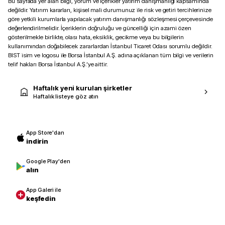
Bu sayfada yer alan bilgi, yorum ve içerikler yatırım danışmanlığı kapsamında
değildir. Yatırım kararları, kişisel mali durumunuz ile risk ve getiri tercihlerinize
göre yetkili kurumlarla yapılacak yatırım danışmanlığı sözleşmesi çerçevesinde
değerlendirilmelidir. İçeriklerin doğruluğu ve güncelliği için azami özen
gösterilmekle birlikte, olası hata, eksiklik, gecikme veya bu bilgilerin
kullanımından doğabilecek zararlardan İstanbul Ticaret Odası sorumlu değildir.
BIST isim ve logosu ile Borsa İstanbul A.Ş. adına açıklanan tüm bilgi ve verilerin
telif hakları Borsa İstanbul A.Ş.’ye aittir.
Haftalık yeni kurulan şirketler
Haftalık listeye göz atın
App Store'dan
indirin
Google Play'den
alın
App Galeri ile
keşfedin