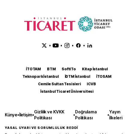
•
•
•
•
İTOTAM
BTM
SoftITo
Kitap İstanbul
Teknopark İstanbul
İDTM İstanbul
İTOSAM
Cemile Sultan Tesisleri
ICVB
İstanbul Ticaret Üniversitesi
Gizlilik ve KVKK
Doğrulama
Yayın
Künye
•
İletişim
•
•
•
Politikası
Politikası
İlkeleri
YASAL UYARI VE SORUMLULUK REDDİ