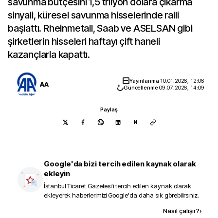
savunma bütçesini 1,5 trilyon dolara çıkarma
sinyali, küresel savunma hisselerinde ralli
başlattı. Rheinmetall, Saab ve ASELSAN gibi
şirketlerin hisseleri haftayı çift haneli
kazançlarla kapattı.
Yayınlanma
10.01.2026, 12:06
AA
Güncellenme
09.07.2026, 14:09
Paylaş
N
Google'da bizi tercih edilen kaynak olarak
ekleyin
İstanbul Ticaret Gazetesi
'i tercih edilen kaynak olarak
ekleyerek haberlerimizi Google'da daha sık görebilirsiniz.
Kaynak ekle
Nasıl çalışır?
›