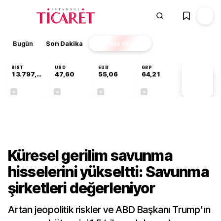
Bugün
Son Dakika
Finans
EKSTRA
BIST
USD
EUR
GBP
13.797,21
47,60
55,06
64,21
PİYASA
VERİLERİ
+0,69%
+0,06%
+0,09%
+0,18%
Finans
Küresel gerilim savunma
hisselerini yükseltti: Savunma
şirketleri değerleniyor
Artan jeopolitik riskler ve ABD Başkanı Trump'ın