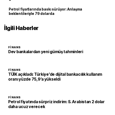
Petrol fiyatlarında baskı sürüyor: Anlaşma
beklentileriyle 79 dolarda
İlgili Haberler
FINANS
Dev bankalardan yeni gümüş tahminleri
FINANS
TÜİK açıkladı: Türkiye’de dijital bankacılık kullanım
oranı yüzde 75,9’a yükseldi
FINANS
Petrol fiyatında sürpriz indirim: S. Arabistan 2 dolar
daha ucuz verecek