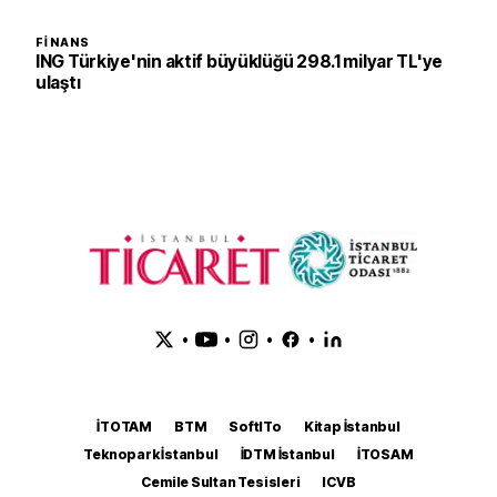
FINANS
ING Türkiye'nin aktif büyüklüğü 298.1 milyar TL'ye
ulaştı
•
•
•
•
İTOTAM
BTM
SoftITo
Kitap İstanbul
Teknopark İstanbul
İDTM İstanbul
İTOSAM
Cemile Sultan Tesisleri
ICVB