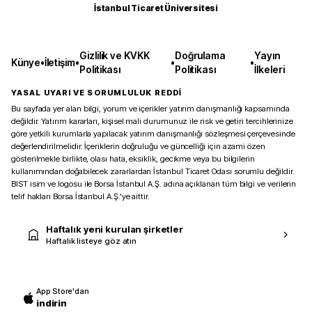
İstanbul Ticaret Üniversitesi
Gizlilik ve KVKK
Doğrulama
Yayın
Künye
•
İletişim
•
•
•
Politikası
Politikası
İlkeleri
YASAL UYARI VE SORUMLULUK REDDİ
Bu sayfada yer alan bilgi, yorum ve içerikler yatırım danışmanlığı kapsamında
değildir. Yatırım kararları, kişisel mali durumunuz ile risk ve getiri tercihlerinize
göre yetkili kurumlarla yapılacak yatırım danışmanlığı sözleşmesi çerçevesinde
değerlendirilmelidir. İçeriklerin doğruluğu ve güncelliği için azami özen
gösterilmekle birlikte, olası hata, eksiklik, gecikme veya bu bilgilerin
kullanımından doğabilecek zararlardan İstanbul Ticaret Odası sorumlu değildir.
BIST isim ve logosu ile Borsa İstanbul A.Ş. adına açıklanan tüm bilgi ve verilerin
telif hakları Borsa İstanbul A.Ş.’ye aittir.
Haftalık yeni kurulan şirketler
Haftalık listeye göz atın
App Store'dan
indirin