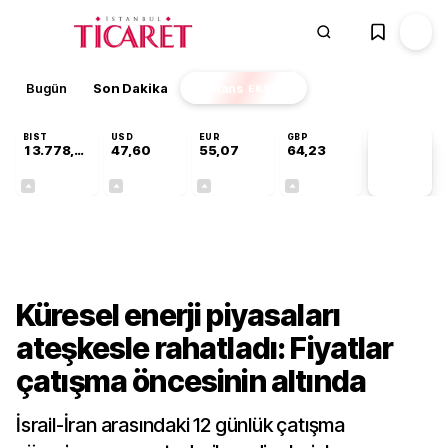
Bugün
Son Dakika
Finans
EKSTRA
BIST
USD
EUR
GBP
13.778,97
47,60
55,07
64,23
PİYASA
VERİLERİ
+0,55%
+0,06%
+0,11%
+0,21%
Finans
Küresel enerji piyasaları
ateşkesle rahatladı: Fiyatlar
çatışma öncesinin altında
İsrail-İran arasındaki 12 günlük çatışma