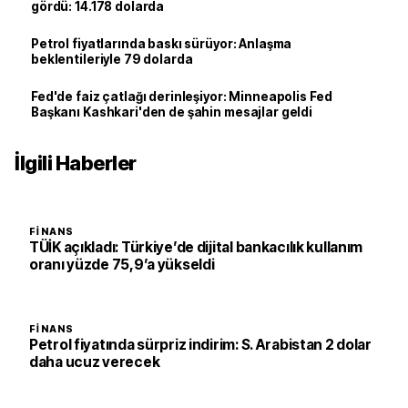
gördü: 14.178 dolarda
Petrol fiyatlarında baskı sürüyor: Anlaşma
beklentileriyle 79 dolarda
Fed'de faiz çatlağı derinleşiyor: Minneapolis Fed
Başkanı Kashkari'den de şahin mesajlar geldi
İlgili Haberler
FINANS
TÜİK açıkladı: Türkiye’de dijital bankacılık kullanım
oranı yüzde 75,9’a yükseldi
FINANS
Petrol fiyatında sürpriz indirim: S. Arabistan 2 dolar
daha ucuz verecek