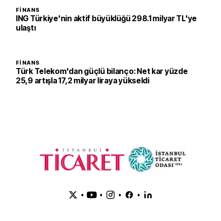
FINANS
ING Türkiye'nin aktif büyüklüğü 298.1 milyar TL'ye
ulaştı
FINANS
Türk Telekom'dan güçlü bilanço: Net kar yüzde
25,9 artışla 17,2 milyar liraya yükseldi
•
•
•
•