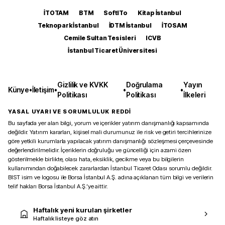
İTOTAM
BTM
SoftITo
Kitap İstanbul
Teknopark İstanbul
İDTM İstanbul
İTOSAM
Cemile Sultan Tesisleri
ICVB
İstanbul Ticaret Üniversitesi
Gizlilik ve KVKK
Doğrulama
Yayın
Künye
•
İletişim
•
•
•
Politikası
Politikası
İlkeleri
YASAL UYARI VE SORUMLULUK REDDİ
Bu sayfada yer alan bilgi, yorum ve içerikler yatırım danışmanlığı kapsamında
değildir. Yatırım kararları, kişisel mali durumunuz ile risk ve getiri tercihlerinize
göre yetkili kurumlarla yapılacak yatırım danışmanlığı sözleşmesi çerçevesinde
değerlendirilmelidir. İçeriklerin doğruluğu ve güncelliği için azami özen
gösterilmekle birlikte, olası hata, eksiklik, gecikme veya bu bilgilerin
kullanımından doğabilecek zararlardan İstanbul Ticaret Odası sorumlu değildir.
BIST isim ve logosu ile Borsa İstanbul A.Ş. adına açıklanan tüm bilgi ve verilerin
telif hakları Borsa İstanbul A.Ş.’ye aittir.
Haftalık yeni kurulan şirketler
Haftalık listeye göz atın