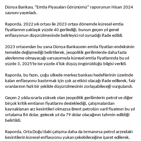
Dünya Bankası, "Emtia Piyasaları Görünümü" raporunun Nisan 2024
sayısını yayınladı.
Raporda, 2022 yılı ortası ile 2023 ortası dönemde küresel emtia
fiyatlarının yaklaşık yüzde 40 gerilediği, bunun geçen yıl genel
enflasyonun düşürülmesinde belirleyici rol oynadığı ifade edildi.
2023 ortasından bu yana Dünya Bankasının emtia fiyatları endeksinin
temelde değişmediği belirtilerek, jeopolitik gerilimlerde daha fazla
alevlenme olmayacağı varsayımıyla küresel emtia fiyatlarında bu yıl
yüzde 3, 2025'te ise yüzde 4'lük düşüş öngörüldüğü bilgisi verildi.
Raporda, bu hızın, çoğu ülkede merkez bankası hedeflerinin üzerinde
kalan enflasyonu bastırmak için çok az etkisi olacağı ifade edilerek, faiz
oranlarının hızlı bir şekilde düşürülmesinin zorlaşabileceği vurgulandı.
Geçen 2 yılda ısrarla yüksek olan jeopolitik gerilimlerin petrol ve diğer
birçok kritik emtianın fiyatlarını desteklediği, çatışmalardan
kaynaklanan arz kesintileri olmazsa Brent petrolün varil fiyatının bu yıl
ortalama 84 dolar, gelecek yıl da 79 dolar olacağının tahmin edildiği
belirtildi.
Raporda, Orta Doğu'daki çatışma daha da tırmanırsa petrol arzındaki
kesintilerin küresel enflasyonu yukarı çekebileceğine işaret edilerek,