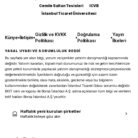
Cemile Sultan Tesisleri
ICVB
İstanbul Ticaret Üniversitesi
Gizlilik ve KVKK
Doğrulama
Yayın
Künye
•
İletişim
•
•
•
Politikası
Politikası
İlkeleri
YASAL UYARI VE SORUMLULUK REDDİ
Bu sayfada yer alan bilgi, yorum ve içerikler yatırım danışmanlığı kapsamında
değildir. Yatırım kararları, kişisel mali durumunuz ile risk ve getiri tercihlerinize
göre yetkili kurumlarla yapılacak yatırım danışmanlığı sözleşmesi çerçevesinde
değerlendirilmelidir. İçeriklerin doğruluğu ve güncelliği için azami özen
gösterilmekle birlikte, olası hata, eksiklik, gecikme veya bu bilgilerin
kullanımından doğabilecek zararlardan İstanbul Ticaret Odası sorumlu değildir.
BIST isim ve logosu ile Borsa İstanbul A.Ş. adına açıklanan tüm bilgi ve verilerin
telif hakları Borsa İstanbul A.Ş.’ye aittir.
Haftalık yeni kurulan şirketler
Haftalık listeye göz atın