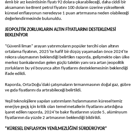
ılımlı bir arz kesintisinin fiyatı 92 dolara çıkarabileceği, daha ciddi bir
aksamanın ise Brent petrol fiyatını 100 doların üzerine yükselterek
küresel enflasyonun neredeyse 1 puan artırmasına neden olabileceği
değerlendirmesinde bulunuldu.
JEOPOLİTİK ZORLUKLARIN ALTIN FİYATLARINI DESTEKLEMESİ
BEKLENİYOR
“Güvenli liman” arayan yatırımcıların popüler tercihi olan altının
ortalama fiyatının, 2025’te hafif bir düşüş yaşamadan önce 2024’te
rekora ulaşmasının beklendiği belirtilen raporda, gelişmekte olan ülke
merkez bankalarından gelen güçlü talebin yanı sıra artan jeopolitik
zorlukların bu yıl boyunca altın fiyatlarını desteklemesinin beklendiği
ifade edildi.
Raporda, Orta Doğu’daki çatışmaların tırmanmasının doğal gaz, gübre
ve gıda fiyatlarını da artırabileceği belirtildi.
Yeşil teknolojilere yapılan yatırımların hızlanmasının küresel temiz
enerjiye geçiş için kritik olan temel metallerin fiyatlarını artırdığına
işaret edilen raporda, 2024’te bakır fiyatlarının yüzde 5, alüminyum
fiyatlarının da yüzde 2 artmasının beklendiği bildirildi.
“KÜRESEL ENFLASYON YENİLMEZLİĞİNİ SÜRDÜRÜYOR”