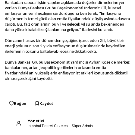
Bankadan rapora ilişkin yapılan açıklamada değerlendirmelerine yer
verilen Dünya Bankası Grubu Başekonomisti Indermit Gill, küresel
enflasyonun yenilmezliğini sürdürdüğünü belirterek, "Enflasyonu
düşürmenin temel gücü olan emtia fiyatlarındaki düşüş aslında duvara
çarptı. Bu, faiz oranlarının bu yıl ve gelecek yıl şu anda beklenenden
daha yüksek kalabileceği anlamına geliyor." ifadesini kullandı.
Dünyanın hassas bir dönemden geçtiğine işaret eden Gill, büyük bir
enerji şokunun son 2 yılda enflasyonun düşürülmesinde kaydedilen
ilerlemenin çoğunu baltalayabileceğine dikkati çekti.
Dünya Bankası Grubu Başekonomist Yardımcısı Ayhan Köse de merkez
bankalarının, artan jeopolitik gerilimlerin ortasında emtia
fiyatlarındaki ani yükselişlerin enflasyonist etkileri konusunda dikkatli
olması gerektiğini kaydetti.
Beğen
Kaydet
Yönetici
İstanbul Ticaret Gazetesi – Süper Admin