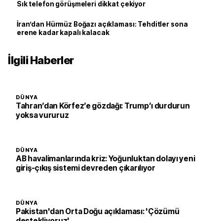
Sık telefon görüşmeleri dikkat çekiyor
İran’dan Hürmüz Boğazı açıklaması: Tehditler sona
erene kadar kapalı kalacak
İlgili Haberler
DÜNYA
Tahran’dan Körfez’e gözdağı: Trump’ı durdurun
yoksa vururuz
DÜNYA
AB havalimanlarında kriz: Yoğunluktan dolayı yeni
giriş-çıkış sistemi devreden çıkarılıyor
DÜNYA
Pakistan'dan Orta Doğu açıklaması: 'Çözümü
destekliyoruz'