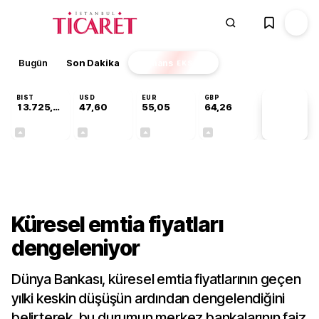
Bugün
Son Dakika
Finans
EKSTRA
BIST
USD
EUR
GBP
13.725,19
47,60
55,05
64,26
PİYASA
VERİLERİ
+0,16%
+0,06%
+0,07%
+0,25%
Dünya
Küresel emtia fiyatları
dengeleniyor
Dünya Bankası, küresel emtia fiyatlarının geçen
yılki keskin düşüşün ardından dengelendiğini
belirterek, bu durumun merkez bankalarının faiz