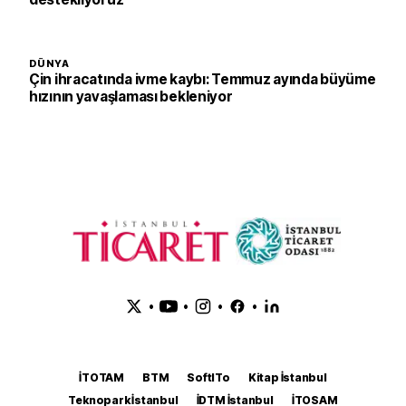
DÜNYA
Çin ihracatında ivme kaybı: Temmuz ayında büyüme
hızının yavaşlaması bekleniyor
•
•
•
•
İTOTAM
BTM
SoftITo
Kitap İstanbul
Teknopark İstanbul
İDTM İstanbul
İTOSAM