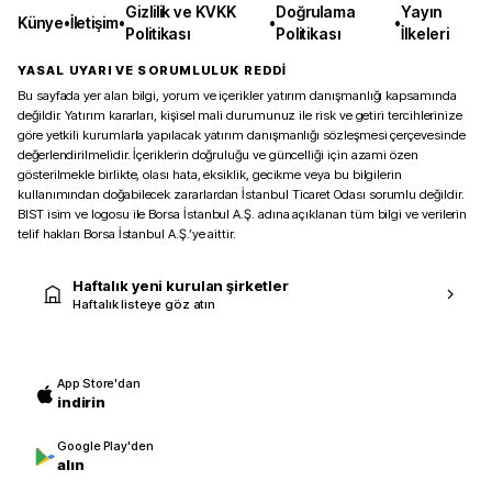
Gizlilik ve KVKK
Doğrulama
Yayın
Künye
•
İletişim
•
•
•
Politikası
Politikası
İlkeleri
YASAL UYARI VE SORUMLULUK REDDİ
Bu sayfada yer alan bilgi, yorum ve içerikler yatırım danışmanlığı kapsamında
değildir. Yatırım kararları, kişisel mali durumunuz ile risk ve getiri tercihlerinize
göre yetkili kurumlarla yapılacak yatırım danışmanlığı sözleşmesi çerçevesinde
değerlendirilmelidir. İçeriklerin doğruluğu ve güncelliği için azami özen
gösterilmekle birlikte, olası hata, eksiklik, gecikme veya bu bilgilerin
kullanımından doğabilecek zararlardan İstanbul Ticaret Odası sorumlu değildir.
BIST isim ve logosu ile Borsa İstanbul A.Ş. adına açıklanan tüm bilgi ve verilerin
telif hakları Borsa İstanbul A.Ş.’ye aittir.
Haftalık yeni kurulan şirketler
Haftalık listeye göz atın
App Store'dan
indirin
Google Play'den
alın