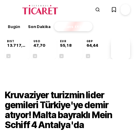
Bugün
Son Dakika
Finans
EKSTRA
BIST
USD
EUR
GBP
13.717,88
47,70
55,18
64,44
PİYASA
VERİLERİ
-0,59%
+0,17%
+0,31%
+0,41%
Sektörel
Kruvaziyer turizmin lider
gemileri Türkiye'ye demir
atıyor! Malta bayraklı Mein
Schiff 4 Antalya'da