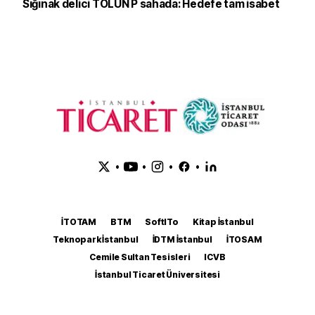
Sığınak delici TOLUN P sahada: Hedefe tam isabet
•
•
•
•
İTOTAM
BTM
SoftITo
Kitap İstanbul
Teknopark İstanbul
İDTM İstanbul
İTOSAM
Cemile Sultan Tesisleri
ICVB
İstanbul Ticaret Üniversitesi