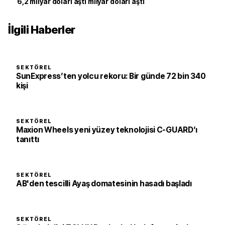
6,2 milyar doları aştı milyar doları aştı
İlgili Haberler
SEKTÖREL
SunExpress’ten yolcu rekoru: Bir günde 72 bin 340
kişi
SEKTÖREL
Maxion Wheels yeni yüzey teknolojisi C-GUARD’ı
tanıttı
SEKTÖREL
AB'den tescilli Ayaş domatesinin hasadı başladı
SEKTÖREL