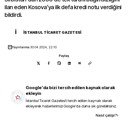
ilan eden Kosova’ya ilk defa kredi notu verdiğini
bildirdi.
İ
İSTANBUL TICARET GAZETESI
Yayınlanma
30.04.2024, 22:10
Paylaş
N
Google'da bizi tercih edilen kaynak olarak
ekleyin
İstanbul Ticaret Gazetesi
'i tercih edilen kaynak olarak
ekleyerek haberlerimizi Google'da daha sık görebilirsiniz.
Kaynak ekle
Nasıl çalışır?
›