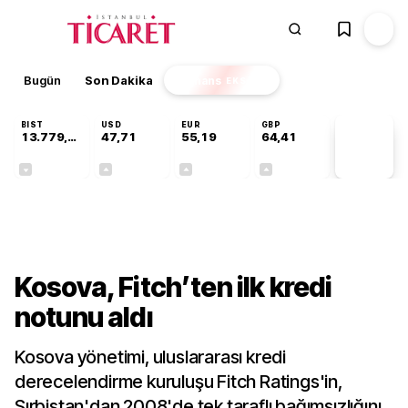
Bugün
Son Dakika
Finans
EKSTRA
BIST
USD
EUR
GBP
13.779,39
47,71
55,19
64,41
PİYASA
VERİLERİ
-0,14%
+0,18%
+0,32%
+0,38%
Dünya
Kosova, Fitch’ten ilk kredi
notunu aldı
Kosova yönetimi, uluslararası kredi
derecelendirme kuruluşu Fitch Ratings'in,
Sırbistan'dan 2008'de tek taraflı bağımsızlığını