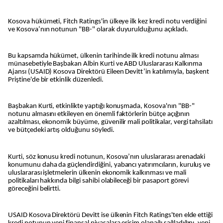
Kosova hükümeti, Fitch Ratings'in ülkeye ilk kez kredi notu verdiğini
ve Kosova’nın notunun "BB-" olarak duyurulduğunu açıkladı.
Bu kapsamda hükümet, ülkenin tarihinde ilk kredi notunu alması
münasebetiyle Başbakan Albin Kurti ve ABD Uluslararası Kalkınma
Ajansı (USAID) Kosova Direktörü Eileen Devitt’in katılımıyla, başkent
Priştine'de bir etkinlik düzenledi.
Başbakan Kurti, etkinlikte yaptığı konuşmada, Kosova'nın "BB-"
notunu almasını etkileyen en önemli faktörlerin bütçe açığının
azaltılması, ekonomik büyüme, güvenilir mali politikalar, vergi tahsilatı
ve bütçedeki artış olduğunu söyledi.
Kurti, söz konusu kredi notunun, Kosova’nın uluslararası arenadaki
konumunu daha da güçlendirdiğini, yabancı yatırımcıların, kuruluş ve
uluslararası işletmelerin ülkenin ekonomik kalkınması ve mali
politikaları hakkında bilgi sahibi olabileceği bir pasaport görevi
göreceğini belirtti.
USAID Kosova Direktörü Devitt ise ülkenin Fitch Ratings'ten elde ettiği