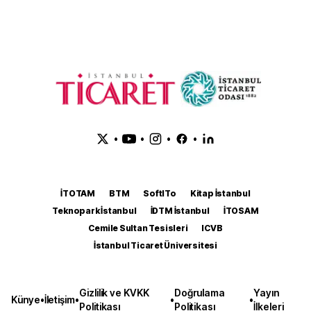
•
•
•
•
İTOTAM
BTM
SoftITo
Kitap İstanbul
Teknopark İstanbul
İDTM İstanbul
İTOSAM
Cemile Sultan Tesisleri
ICVB
İstanbul Ticaret Üniversitesi
Gizlilik ve KVKK
Doğrulama
Yayın
Künye
•
İletişim
•
•
•
Politikası
Politikası
İlkeleri