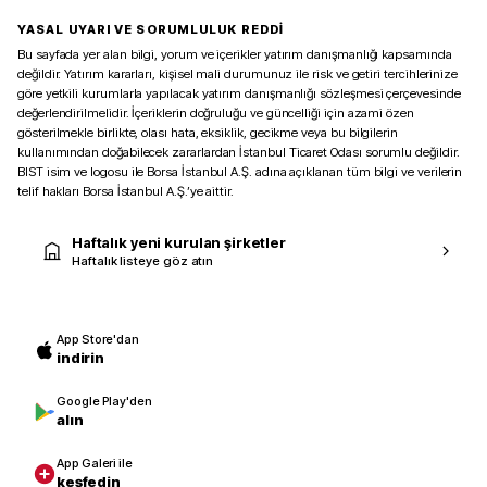
YASAL UYARI VE SORUMLULUK REDDİ
Bu sayfada yer alan bilgi, yorum ve içerikler yatırım danışmanlığı kapsamında
değildir. Yatırım kararları, kişisel mali durumunuz ile risk ve getiri tercihlerinize
göre yetkili kurumlarla yapılacak yatırım danışmanlığı sözleşmesi çerçevesinde
değerlendirilmelidir. İçeriklerin doğruluğu ve güncelliği için azami özen
gösterilmekle birlikte, olası hata, eksiklik, gecikme veya bu bilgilerin
kullanımından doğabilecek zararlardan İstanbul Ticaret Odası sorumlu değildir.
BIST isim ve logosu ile Borsa İstanbul A.Ş. adına açıklanan tüm bilgi ve verilerin
telif hakları Borsa İstanbul A.Ş.’ye aittir.
Haftalık yeni kurulan şirketler
Haftalık listeye göz atın
App Store'dan
indirin
Google Play'den
alın
App Galeri ile
keşfedin