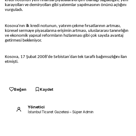
kredi notunun yeni finansal piyasalara erişim olanağı sağladığını, yeni
karayolları ve demiryolları gibi yatırımlar yapılmasının önünü açtığını
vurguladı.
Kosova'nın ilk kredi notunun, yatırım çekme fırsatlarının artması,
küresel sermaye piyasalarına erişimin artması, uluslararası tanınırlığın
ve ekonomik yapısal reformların hızlanması gibi çok sayıda avantaj
getirmesi bekleniyor.
Kosova, 17 Şubat 2008'de Sırbistan’dan tek taraflı bağımsızlığını ilan
etmişti.
Beğen
Kaydet
Yönetici
İstanbul Ticaret Gazetesi – Süper Admin