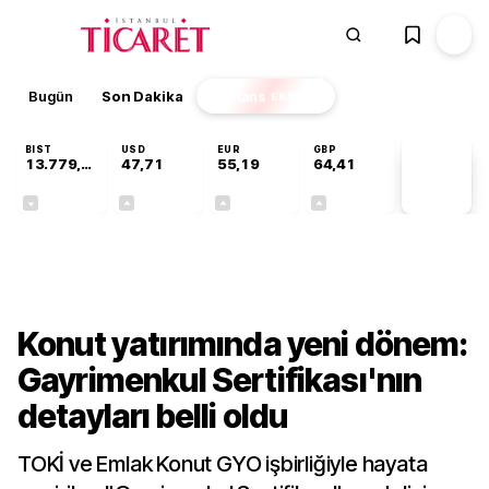
Bugün
Son Dakika
Finans
EKSTRA
BIST
USD
EUR
GBP
13.779,39
47,71
55,19
64,41
PİYASA
VERİLERİ
-0,14%
+0,18%
+0,32%
+0,38%
Gündem
Konut yatırımında yeni dönem:
Gayrimenkul Sertifikası'nın
detayları belli oldu
TOKİ ve Emlak Konut GYO işbirliğiyle hayata