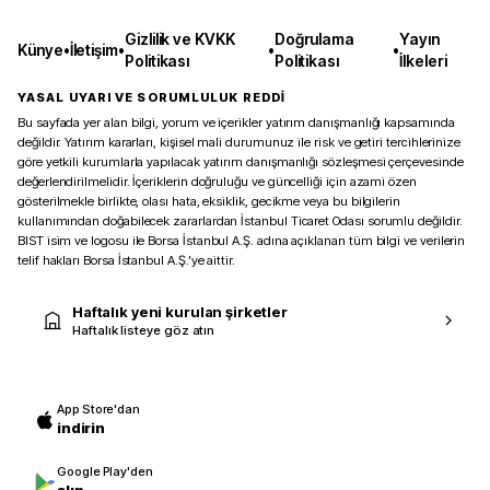
Gizlilik ve KVKK
Doğrulama
Yayın
Künye
•
İletişim
•
•
•
Politikası
Politikası
İlkeleri
YASAL UYARI VE SORUMLULUK REDDİ
Bu sayfada yer alan bilgi, yorum ve içerikler yatırım danışmanlığı kapsamında
değildir. Yatırım kararları, kişisel mali durumunuz ile risk ve getiri tercihlerinize
göre yetkili kurumlarla yapılacak yatırım danışmanlığı sözleşmesi çerçevesinde
değerlendirilmelidir. İçeriklerin doğruluğu ve güncelliği için azami özen
gösterilmekle birlikte, olası hata, eksiklik, gecikme veya bu bilgilerin
kullanımından doğabilecek zararlardan İstanbul Ticaret Odası sorumlu değildir.
BIST isim ve logosu ile Borsa İstanbul A.Ş. adına açıklanan tüm bilgi ve verilerin
telif hakları Borsa İstanbul A.Ş.’ye aittir.
Haftalık yeni kurulan şirketler
Haftalık listeye göz atın
App Store'dan
indirin
Google Play'den