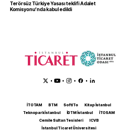
Terörsüz Türkiye Yasası teklifi Adalet
Komisyonu’nda kabul edildi
•
•
•
•
İTOTAM
BTM
SoftITo
Kitap İstanbul
Teknopark İstanbul
İDTM İstanbul
İTOSAM
Cemile Sultan Tesisleri
ICVB
İstanbul Ticaret Üniversitesi