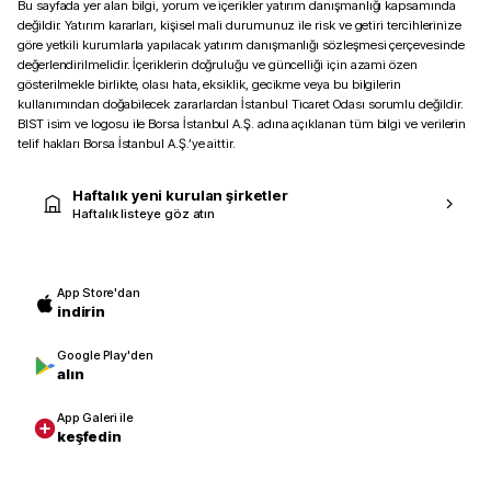
Bu sayfada yer alan bilgi, yorum ve içerikler yatırım danışmanlığı kapsamında
değildir. Yatırım kararları, kişisel mali durumunuz ile risk ve getiri tercihlerinize
göre yetkili kurumlarla yapılacak yatırım danışmanlığı sözleşmesi çerçevesinde
değerlendirilmelidir. İçeriklerin doğruluğu ve güncelliği için azami özen
gösterilmekle birlikte, olası hata, eksiklik, gecikme veya bu bilgilerin
kullanımından doğabilecek zararlardan İstanbul Ticaret Odası sorumlu değildir.
BIST isim ve logosu ile Borsa İstanbul A.Ş. adına açıklanan tüm bilgi ve verilerin
telif hakları Borsa İstanbul A.Ş.’ye aittir.
Haftalık yeni kurulan şirketler
Haftalık listeye göz atın
App Store'dan
indirin
Google Play'den
alın
App Galeri ile
keşfedin