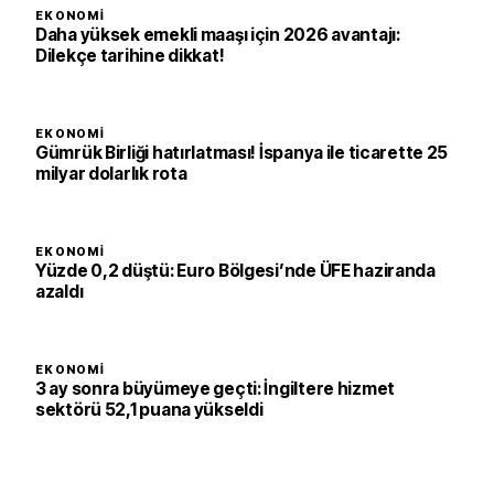
EKONOMI
Daha yüksek emekli maaşı için 2026 avantajı:
Dilekçe tarihine dikkat!
EKONOMI
Gümrük Birliği hatırlatması! İspanya ile ticarette 25
milyar dolarlık rota
EKONOMI
Yüzde 0,2 düştü: Euro Bölgesi’nde ÜFE haziranda
azaldı
EKONOMI
3 ay sonra büyümeye geçti: İngiltere hizmet
sektörü 52,1 puana yükseldi