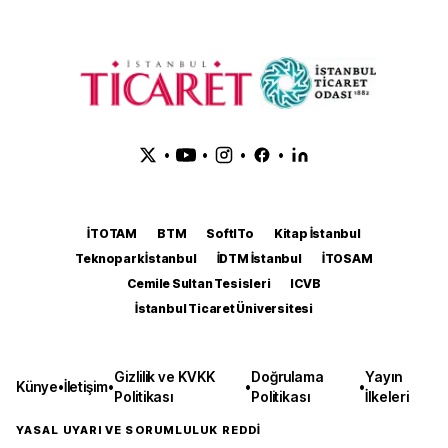
•
•
•
•
İTOTAM
BTM
SoftITo
Kitap İstanbul
Teknopark İstanbul
İDTM İstanbul
İTOSAM
Cemile Sultan Tesisleri
ICVB
İstanbul Ticaret Üniversitesi
Gizlilik ve KVKK
Doğrulama
Yayın
Künye
•
İletişim
•
•
•
Politikası
Politikası
İlkeleri
YASAL UYARI VE SORUMLULUK REDDİ