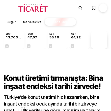
Bugün
Son Dakika
Finans
EKSTRA
BIST
USD
EUR
GBP
13.703,13
47,57
55,10
64,22
PİYASA
VERİLERİ
+0,11%
+0,01%
+0,17%
+0,20%
Ekonomi
Konut üretimi tırmanışta: Bina
inşaat endeksi tarihi zirvede!
Türkiye’de konut üretimi hız kazanırken, bina
inşaat endeksi ocak ayında tarihi bir zirveye
ulaştı. TÜİK verilerine göre, mevsim ve takvim