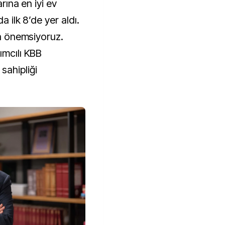
arına en iyi ev
a ilk 8’de yer aldı.
ca önemsiyoruz.
ımcılı KBB
sahipliği