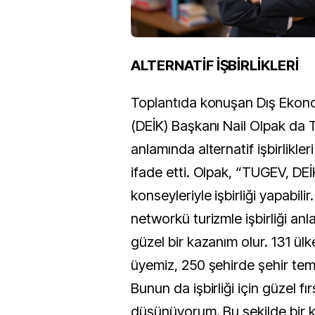
ALTERNATİF İŞBİRLİKLERİ
Toplantıda konuşan Dış Ekonomi
(DEİK) Başkanı Nail Olpak da T
anlamında alternatif işbirlikler
ifade etti. Olpak, “TUGEV, DEİK
konseyleriyle işbirliği yapabilir
networkü turizmle işbirliği anl
güzel bir kazanım olur. 131 ül
üyemiz, 250 şehirde şehir tems
Bunun da işbirliği için güzel fı
düşünüyorum. Bu şekilde bir 