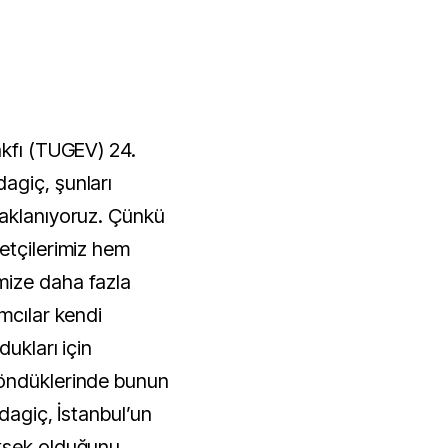
akfı (TUGEV) 24.
agiç, şunları
daklanıyoruz. Çünkü
etçilerimiz hem
mize daha fazla
mcılar kendi
ukları için
döndüklerinde bunun
dagiç, İstanbul’un
ksek olduğunu