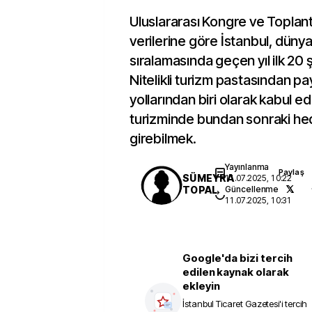
Uluslararası Kongre ve Toplantı
verilerine göre İstanbul, dünya
sıralamasında geçen yıl ilk 20 ş
Nitelikli turizm pastasından pa
yollarından biri olarak kabul e
turizminde bundan sonraki hede
girebilmek.
Yayınlanma
Paylaş
SÜMEYRA
11.07.2025, 10:22
TOPAL
Güncellenme
11.07.2025, 10:31
Google'da bizi tercih
edilen kaynak olarak
ekleyin
İstanbul Ticaret Gazetesi
'i tercih