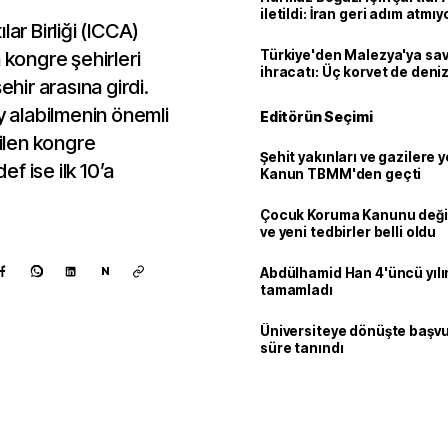
iletildi: İran geri adım atmıy
lar Birliği (ICCA)
 kongre şehirleri
Türkiye'den Malezya'ya s
ihracatı: Üç korvet de denize
ehir arasına girdi.
y alabilmenin önemli
Editörün Seçimi
dilen kongre
Şehit yakınları ve gazilere y
f ise ilk 10’a
Kanun TBMM'den geçti
Çocuk Koruma Kanunu değiş
ve yeni tedbirler belli oldu
N
Abdülhamid Han 4'üncü yılı
tamamladı
Üniversiteye dönüşte başvur
süre tanındı
Kaynak ekle