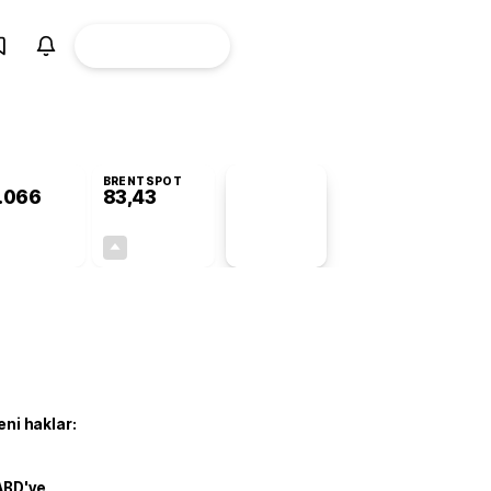
ÜYE
CANLI BORSA
Girişi
BRENTSPOT
.066
83,43
PİYASA
VERİLERİ
+0,39%
+2,37%
+0,00
1,93
eni haklar:
ABD'ye