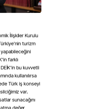
k İlişkiler Kurulu
ürkiye’nin turizm
i yapabileceğini
’in farklı
. DEİK’in bu kuvvetli
amında kullanılırsa
kede Türk iş konseyi
ilciğimiz var.
rsatlar sunacağını
katma değer