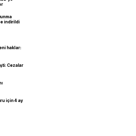
or
avunma
 indirildi
eni haklar:
ti: Cezalar
nı
u için 4 ay