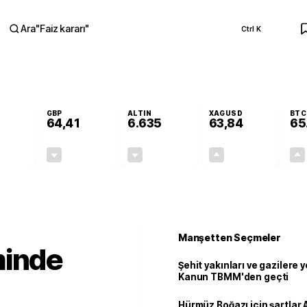
Ara
"
Faiz kararı
"
Ctrl K
RA
GBP
ALTIN
XAGUSD
BTC
64,41
6.635
63,84
65
-0,06%
-0,01%
-0,38%
+0,42%
-0,03
-0,01
-25,10
0,27
Manşetten Seçmeler
minde
Şehit yakınları ve gazilere y
Kanun TBMM'den geçti
Hürmüz Boğazı için şartlar 