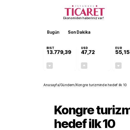
Ekonomiden haberiniz var!
Bugün
Son Dakika
Finans
EKST
BIST
USD
EUR
13.779,39
47,72
55,15
-0,14%
+0,01%
-19,42
0,01
Anasayfa
/
Gündem
/
Kongre turizminde hedef ilk 10
Kongre turiz
hedef ilk 10