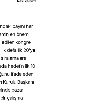
Nasıl çalışır?
›
k
rizmin en önemli
l edilen kongre
ilk defa ilk 20’ye
 sıralamalara
da hedefin ilk 10
uğunu ifade eden
m Kurulu Başkanı
minde pazar
bir çalışma