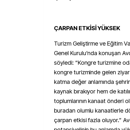
ÇARPAN ETKİSİ YÜKSEK
Turizm Geliştirme ve Eğitim V
Genel Kurulu’nda konuşan Avd
söyledi: “Kongre turizmine o
kongre turizminde gelen ziyar
katma değer anlamında şehri
kaynak bırakıyor hem de katılı
toplumlarının kanaat önderi old
buradan olumlu kanaatlerle 
çarpan etkisi fazla oluyor.” Av
potansiyelinin bu anlamda yü