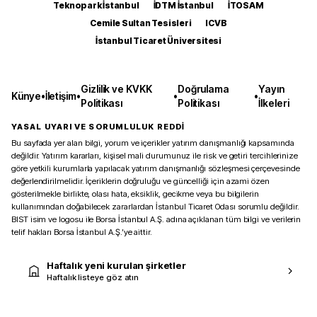
Teknopark İstanbul
İDTM İstanbul
İTOSAM
Cemile Sultan Tesisleri
ICVB
İstanbul Ticaret Üniversitesi
Gizlilik ve KVKK
Doğrulama
Yayın
Künye
•
İletişim
•
•
•
Politikası
Politikası
İlkeleri
YASAL UYARI VE SORUMLULUK REDDİ
Bu sayfada yer alan bilgi, yorum ve içerikler yatırım danışmanlığı kapsamında
değildir. Yatırım kararları, kişisel mali durumunuz ile risk ve getiri tercihlerinize
göre yetkili kurumlarla yapılacak yatırım danışmanlığı sözleşmesi çerçevesinde
değerlendirilmelidir. İçeriklerin doğruluğu ve güncelliği için azami özen
gösterilmekle birlikte, olası hata, eksiklik, gecikme veya bu bilgilerin
kullanımından doğabilecek zararlardan İstanbul Ticaret Odası sorumlu değildir.
BIST isim ve logosu ile Borsa İstanbul A.Ş. adına açıklanan tüm bilgi ve verilerin
telif hakları Borsa İstanbul A.Ş.’ye aittir.
Haftalık yeni kurulan şirketler
Haftalık listeye göz atın