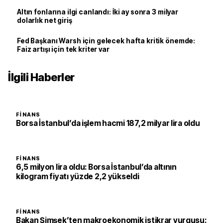
Altın fonlarına ilgi canlandı: İki ay sonra 3 milyar
dolarlık net giriş
Fed Başkanı Warsh için gelecek hafta kritik önemde:
Faiz artışı için tek kriter var
İlgili Haberler
FINANS
Borsa İstanbul’da işlem hacmi 187,2 milyar lira oldu
FINANS
6,5 milyon lira oldu: Borsa İstanbul’da altının
kilogram fiyatı yüzde 2,2 yükseldi
FINANS
Bakan Şimşek’ten makroekonomik istikrar vurgusu: