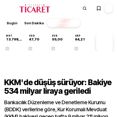
Bugün
Son Dakika
Finans
EKSTRA
BIST
USD
EUR
GBP
13.798,82
47,70
55,00
64,21
PİYASA
VERİLERİ
+0,70%
+0,16%
-0,03%
+0,06%
Finans
KKM'de düşüş sürüyor: Bakiye
534 milyar liraya geriledi
Bankacılık Düzenleme ve Denetleme Kurumu
(BDDK) verilerine göre, Kur Korumalı Mevduat
(KKM) bakiyesi geçen hafta 9 milyar 211 milyon