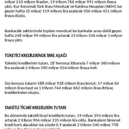
milyar 210 milyon liradan, 19 trilyon 766 milyar 991 milyon liraya
çıktı. Kur Korumalı Türk lirası Mevduat ve Katılma Hesapları (KKM) ise
geçen hafta 15 milyar 159 milyon lira azalarak 506 milyar 451 milyon
liraya düştü.
Bankacılık sektöründe toplam mevduat ise bankalar arası dahil geçen
hafta 248 milyar 99 milyon lira artarak 23 trilyon 336 milyar 1 milyon
liraya çıktı.
TÜKETİCİ KREDİLERİNDE İBRE AŞAĞI
Tüketici kredilerinin tutarı, 18 Temmuz itibarıyla 7 milyar 360 milyon
lira azalarak 2 trilyon 390 milyar 654 milyon liraya indi.
Söz konusu tutarın 588 milyar 928 milyon lirası konut, 57 milyar 64
milyon lirası taşıt ve 1 trilyon 744 milyar 662 milyon lirası ihtiyaç
kredilerinden oluştu.
TAKSİTLİ TİCARİ KREDİLERİN TUTARI
Bu dönemde taksitli ticari kredilerin tutarı, 19 milyar 393 milyon lira
artarak 2 trilyon 904 milyar 235 milyon lira oldu. Bankaların bireysel
kredi kartı alacakları ise yüzde 0,9 azalarak 2 trilyon 240 milyar 758