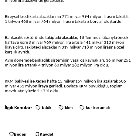
milyon lira düzeyinde gerçekleşti.
Bireysel kredi kartı alacaklarının 771 milyar 994 milyon lirasını taksitli,
1 trilyon 468 milyar 764 milyon lirasını taksitsiz borçlar oluşturdu.
Bankacılık sektöründe takipteki alacaklar, 18 Temmuz itibarıyla önceki
haftaya göre 3 milyar 969 milyon lira artışla 441 milyar 310 milyon
liraya çıktı. Takipteki alacakların 319 milyar 718 milyon lirasına özel
karşılık ayrıldı.
Aynı dönemde bankacılık sisteminin yasal öz kaynakları, 36 milyar 251
milyon lira artarak 4 trilyon 60 milyar 282 milyon lira oldu.
KKM bakiyesi ise geçen hafta 15 milyar 159 milyon lira azalarak 506
milyar 451 milyon liraya geriledi. Böylece KKM büyüklüğü, toplam
mevduatın yüzde 2,17'si oldu.
İlgili Konular:
bddk
kkm
kur korumalı
Beğen
Kaydet