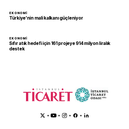
EKONOMI
Türkiye’nin mali kalkanı güçleniyor
EKONOMI
Sıfır atık hedefi için 161 projeye 914 milyon liralık
destek
•
•
•
•