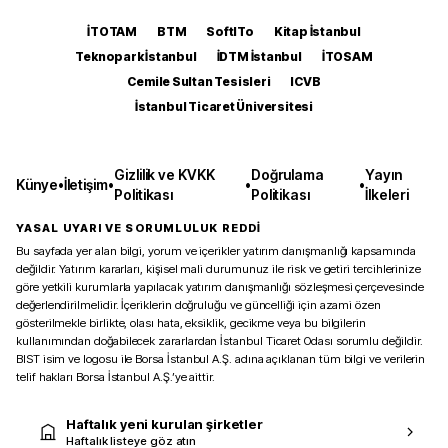
İTOTAM
BTM
SoftITo
Kitap İstanbul
Teknopark İstanbul
İDTM İstanbul
İTOSAM
Cemile Sultan Tesisleri
ICVB
İstanbul Ticaret Üniversitesi
Gizlilik ve KVKK
Doğrulama
Yayın
Künye
•
İletişim
•
•
•
Politikası
Politikası
İlkeleri
YASAL UYARI VE SORUMLULUK REDDİ
Bu sayfada yer alan bilgi, yorum ve içerikler yatırım danışmanlığı kapsamında
değildir. Yatırım kararları, kişisel mali durumunuz ile risk ve getiri tercihlerinize
göre yetkili kurumlarla yapılacak yatırım danışmanlığı sözleşmesi çerçevesinde
değerlendirilmelidir. İçeriklerin doğruluğu ve güncelliği için azami özen
gösterilmekle birlikte, olası hata, eksiklik, gecikme veya bu bilgilerin
kullanımından doğabilecek zararlardan İstanbul Ticaret Odası sorumlu değildir.
BIST isim ve logosu ile Borsa İstanbul A.Ş. adına açıklanan tüm bilgi ve verilerin
telif hakları Borsa İstanbul A.Ş.’ye aittir.
Haftalık yeni kurulan şirketler
Haftalık listeye göz atın