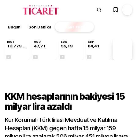
Bugün
Son Dakika
Finans
EKSTRA
BIST
USD
EUR
GBP
13.779,39
47,71
55,19
64,41
PİYASA
VERİLERİ
-0,14%
+0,18%
+0,32%
+0,38%
Ekonomi
KKM hesaplarının bakiyesi 15
milyar lira azaldı
Kur Korumalı Türk lirası Mevduat ve Katılma
Hesapları (KKM) geçen hafta 15 milyar 159
milyon lira azalarak 506 milyar 451 milyon liraya