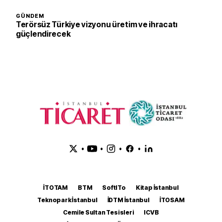
GÜNDEM
Terörsüz Türkiye vizyonu üretim ve ihracatı
güçlendirecek
•
•
•
•
İTOTAM
BTM
SoftITo
Kitap İstanbul
Teknopark İstanbul
İDTM İstanbul
İTOSAM
Cemile Sultan Tesisleri
ICVB