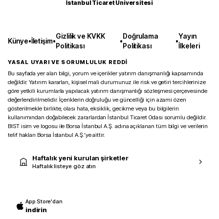
İstanbul Ticaret Üniversitesi
Gizlilik ve KVKK
Doğrulama
Yayın
Künye
•
İletişim
•
•
•
Politikası
Politikası
İlkeleri
YASAL UYARI VE SORUMLULUK REDDİ
Bu sayfada yer alan bilgi, yorum ve içerikler yatırım danışmanlığı kapsamında
değildir. Yatırım kararları, kişisel mali durumunuz ile risk ve getiri tercihlerinize
göre yetkili kurumlarla yapılacak yatırım danışmanlığı sözleşmesi çerçevesinde
değerlendirilmelidir. İçeriklerin doğruluğu ve güncelliği için azami özen
gösterilmekle birlikte, olası hata, eksiklik, gecikme veya bu bilgilerin
kullanımından doğabilecek zararlardan İstanbul Ticaret Odası sorumlu değildir.
BIST isim ve logosu ile Borsa İstanbul A.Ş. adına açıklanan tüm bilgi ve verilerin
telif hakları Borsa İstanbul A.Ş.’ye aittir.
Haftalık yeni kurulan şirketler
Haftalık listeye göz atın
App Store'dan
indirin