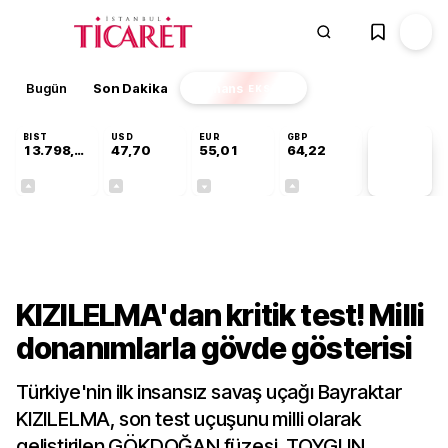
Bugün
Son Dakika
Finans
EKSTRA
BIST
USD
EUR
GBP
13.798,82
47,70
55,01
64,22
PİYASA
VERİLERİ
+0,70%
+0,17%
-0,01%
+0,08%
Gündem
KIZILELMA'dan kritik test! Milli
donanımlarla gövde gösterisi
Türkiye'nin ilk insansız savaş uçağı Bayraktar
KIZILELMA, son test uçuşunu milli olarak
geliştirilen GÖKDOĞAN füzesi, TOYGUN