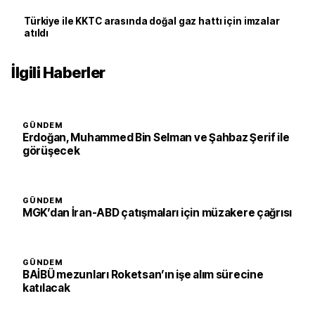
Türkiye ile KKTC arasında doğal gaz hattı için imzalar
atıldı
İlgili Haberler
GÜNDEM
Erdoğan, Muhammed Bin Selman ve Şahbaz Şerif ile
görüşecek
GÜNDEM
MGK’dan İran-ABD çatışmaları için müzakere çağrısı
GÜNDEM
BAİBÜ mezunları Roketsan’ın işe alım sürecine
katılacak