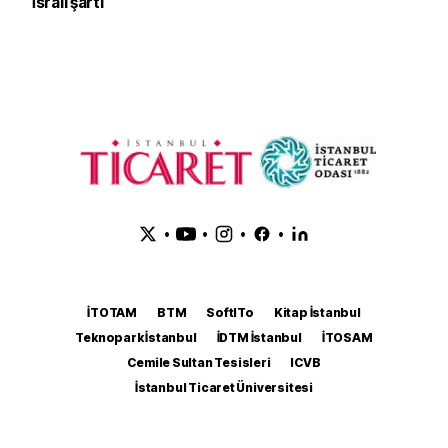
İsrail şartı
•
•
•
•
İTOTAM
BTM
SoftITo
Kitap İstanbul
Teknopark İstanbul
İDTM İstanbul
İTOSAM
Cemile Sultan Tesisleri
ICVB
İstanbul Ticaret Üniversitesi