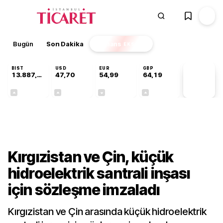
Bugün
Son Dakika
Finans
EKSTRA
BIST
USD
EUR
GBP
13.887,29
47,70
54,99
64,19
PİYASA
VERİLERİ
+0,64%
+0,17%
-0,04%
+0,03%
Dünya
Kırgızistan ve Çin, küçük
hidroelektrik santrali inşası
için sözleşme imzaladı
Kırgızistan ve Çin arasında küçük hidroelektrik