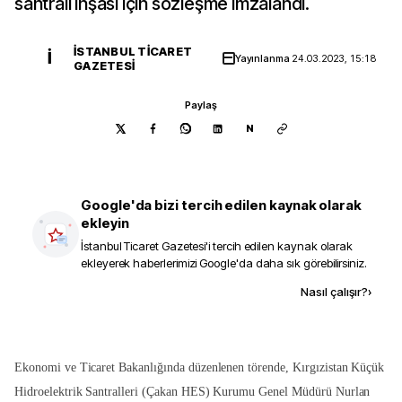
santrali inşası için sözleşme imzalandı.
İSTANBUL TICARET
İ
Yayınlanma
24.03.2023, 15:18
GAZETESI
Paylaş
N
Google'da bizi tercih edilen kaynak olarak
ekleyin
İstanbul Ticaret Gazetesi
'i tercih edilen kaynak olarak
ekleyerek haberlerimizi Google'da daha sık görebilirsiniz.
Kaynak ekle
Nasıl çalışır?
›
Ekonomi ve Ticaret Bakanlığında düzenlenen törende, Kırgızistan Küçük
Hidroelektrik Santralleri (Çakan HES) Kurumu Genel Müdürü Nurlan