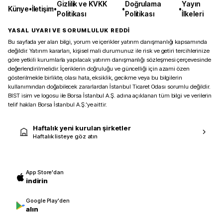
Gizlilik ve KVKK
Doğrulama
Yayın
Künye
•
İletişim
•
•
•
Politikası
Politikası
İlkeleri
YASAL UYARI VE SORUMLULUK REDDİ
Bu sayfada yer alan bilgi, yorum ve içerikler yatırım danışmanlığı kapsamında
değildir. Yatırım kararları, kişisel mali durumunuz ile risk ve getiri tercihlerinize
göre yetkili kurumlarla yapılacak yatırım danışmanlığı sözleşmesi çerçevesinde
değerlendirilmelidir. İçeriklerin doğruluğu ve güncelliği için azami özen
gösterilmekle birlikte, olası hata, eksiklik, gecikme veya bu bilgilerin
kullanımından doğabilecek zararlardan İstanbul Ticaret Odası sorumlu değildir.
BIST isim ve logosu ile Borsa İstanbul A.Ş. adına açıklanan tüm bilgi ve verilerin
telif hakları Borsa İstanbul A.Ş.’ye aittir.
Haftalık yeni kurulan şirketler
Haftalık listeye göz atın
App Store'dan
indirin
Google Play'den
alın