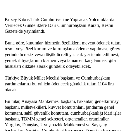
Kuzey Kıbrıs Türk Cumhuriyeti'ne Yapılacak Yolculuklarda
Verilecek Gündeliklere Dair Cumhurbaşkanı Kararı, Resmi
Gazete'de yayımlandı.
Buna göre, kurumlar, hizmetin özellikleri, mevcut ödenek tutarı,
resmi veya özel kurum ve kuruluşlarca ödeme yapılması, görev
yerinde ücretsiz veya düşük ücretli yatacak yer temin edilmesi,
yemek ihtiyaçlarının kısmen veya tamamen karşılanması gibi
hususları dikkate alarak gündelik ödeyebilecek.
Türkiye Büyük Millet Meclisi başkanı ve Cumhurbaşkanı
yardımcılarına bu yıl için ödenecek gündelik tutarı 1104 lira
olacak.
Bu tutar, Anayasa Mahkemesi başkanı, bakanlar, genelkurmay
başkanı, milletvekilleri, kuvvet komutanları, jandarma genel
komutanı, sahil güvenlik komutanı, cumhurbaşkanlığı idari işler
başkanı, TBMM genel sekreteri, orgeneraller, oramiraller,
Yargıtay, Danıştay, Uyuşmazlık Mahkemesi ve Sayıştay
başkanları, Yargıtay Cumhuriyet başsavcısı, Danıştay başsavcısı,