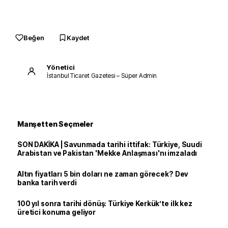
Beğen
Kaydet
Yönetici
İstanbul Ticaret Gazetesi – Süper Admin
Manşetten Seçmeler
SON DAKİKA | Savunmada tarihi ittifak: Türkiye, Suudi
Arabistan ve Pakistan 'Mekke Anlaşması'nı imzaladı
Altın fiyatları 5 bin doları ne zaman görecek? Dev
banka tarih verdi
100 yıl sonra tarihi dönüş: Türkiye Kerkük’te ilk kez
üretici konuma geliyor