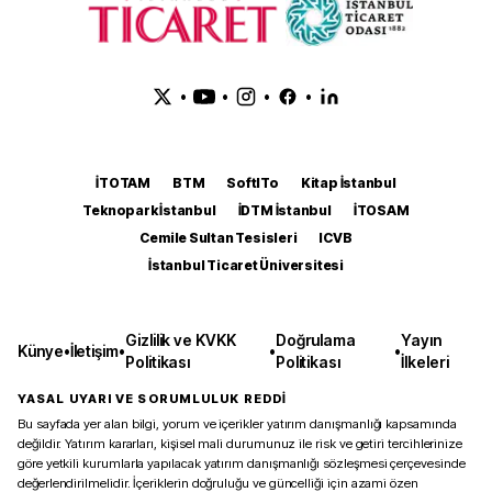
•
•
•
•
İTOTAM
BTM
SoftITo
Kitap İstanbul
Teknopark İstanbul
İDTM İstanbul
İTOSAM
Cemile Sultan Tesisleri
ICVB
İstanbul Ticaret Üniversitesi
Gizlilik ve KVKK
Doğrulama
Yayın
Künye
•
İletişim
•
•
•
Politikası
Politikası
İlkeleri
YASAL UYARI VE SORUMLULUK REDDİ
Bu sayfada yer alan bilgi, yorum ve içerikler yatırım danışmanlığı kapsamında
değildir. Yatırım kararları, kişisel mali durumunuz ile risk ve getiri tercihlerinize
göre yetkili kurumlarla yapılacak yatırım danışmanlığı sözleşmesi çerçevesinde
değerlendirilmelidir. İçeriklerin doğruluğu ve güncelliği için azami özen