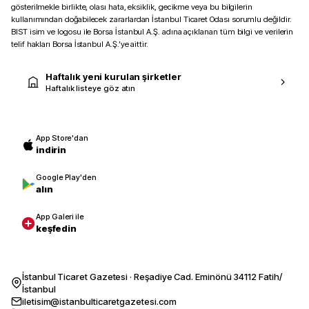
gösterilmekle birlikte, olası hata, eksiklik, gecikme veya bu bilgilerin
kullanımından doğabilecek zararlardan İstanbul Ticaret Odası sorumlu değildir.
BIST isim ve logosu ile Borsa İstanbul A.Ş. adına açıklanan tüm bilgi ve verilerin
telif hakları Borsa İstanbul A.Ş.’ye aittir.
Haftalık yeni kurulan şirketler
Haftalık listeye göz atın
App Store'dan
indirin
Google Play'den
alın
App Galeri ile
keşfedin
İstanbul Ticaret Gazetesi · Reşadiye Cad. Eminönü 34112 Fatih/
İstanbul
iletisim@istanbulticaretgazetesi.com