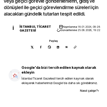
veya geçici görevle gönderilenlerin, gidiş ve
dönüşleri ile geçici görevlendirme süreleri için
alacakları gündelik tutarları tespit edildi.
İSTANBUL TICARET
Yayınlanma
18.01.2024, 09:28
İ
GAZETESI
Güncellenme
25.06.2026, 19:22
Paylaş
N
Google'da bizi tercih edilen kaynak olarak
ekleyin
İstanbul Ticaret Gazetesi
'i tercih edilen kaynak olarak
ekleyerek haberlerimizi Google'da daha sık görebilirsiniz.
Kaynak ekle
Nasıl çalışır?
›