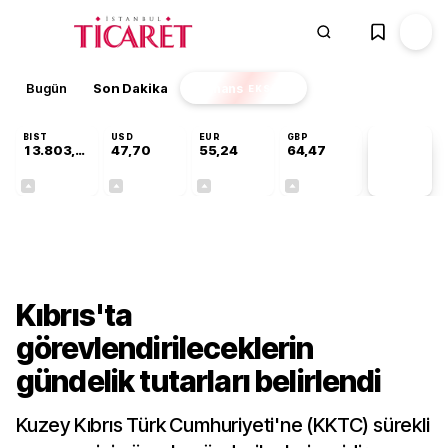
Bugün
Son Dakika
Finans
EKSTRA
BIST
USD
EUR
GBP
13.803,11
47,70
55,24
64,47
PİYASA
VERİLERİ
+0,03%
+0,17%
+0,41%
+0,47%
Gündem
Kıbrıs'ta
görevlendirileceklerin
gündelik tutarları belirlendi
Kuzey Kıbrıs Türk Cumhuriyeti'ne (KKTC) sürekli