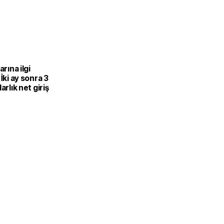
arına ilgi
 İki ay sonra 3
arlık net giriş