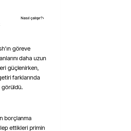
Kaynak ekle
Nasıl çalışır?
›
k
anlarını daha uzun
eri güçlenirken,
getiri farklarında
i görüldü.
un borçlanma
lep ettikleri primin