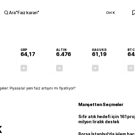
Ara
"
Faiz kararı
"
Ctrl K
RA
GBP
ALTIN
XAGUSD
BTC
64,17
6.476
61,19
64
-0,12%
+0,12%
-0,32%
-1,37%
-0,07
0,07
-20,55
-0,85
r: Piyasalar yeni faiz artışını mı fiyatlıyor?
Manşetten Seçmeler
Sıfır atık hedefi için 161 pr
milyon liralık destek
k
Borsa İstanbul’da işlem hac