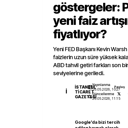
göstergeler: 
yeni faiz artış
fiyatlıyor?
Yeni FED Başkanı Kevin Wars
faizlerin uzun süre yüksek kala
ABD tahvil getiri farkları son bi
seviyelerine geriledi.
Yayınlanma
İSTANBUL
Paylaş
26.05.2026, 10:27
İ
TICARET
Güncellenme
GAZETESI
26.05.2026, 11:15
Google'da bizi tercih
edilen kaynak olarak