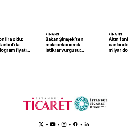
FINANS
FINANS
n lira oldu:
Bakan Şimşek’ten
Altın fonl
tanbul’da
makroekonomik
canlandı:
ilogram fiyatı
istikrar vurgusu:
milyar dol
,2 yükseldi
Ekonomimizin
dayanıklılığını daha da
güçlendirdik
•
•
•
•