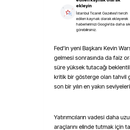
ekleyin
İstanbul Ticaret Gazetesi
'i tercih
edilen kaynak olarak ekleyerek
haberlerimizi Google'da daha sı
görebilirsiniz.
Fed’in yeni Başkanı Kevin Warsh’ın göreve
gelmesi sonrasında da faiz or
süre yüksek tutacağı beklentil
kritik bir gösterge olan tahvil 
son bir yılın en yakın seviyeler
Yatırımcıların vadesi daha uz
araçlarını elinde tutmak için ta