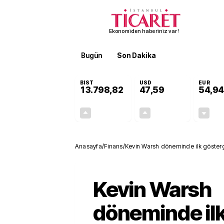
Ekonomiden haberiniz var!
Bugün
Son Dakika
Finans
EKST
BIST
USD
EUR
13.798,82
47,59
54,94
+0,70%
+0,06%
95,68
0,03
Anasayfa
/
Finans
/
Kevin Warsh döneminde ilk göstergele
Kevin Warsh
döneminde il