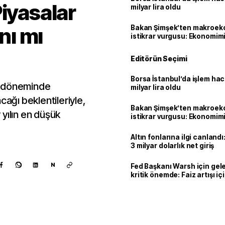
Piyasalar
milyar lira oldu
ını mı
Bakan Şimşek’ten makroek
istikrar vurgusu: Ekonomim
dayanıklılığını daha da güç
Editörün Seçimi
Borsa İstanbul’da işlem hac
h döneminde
milyar lira oldu
cağı beklentileriyle,
Bakan Şimşek’ten makroek
r yılın en düşük
istikrar vurgusu: Ekonomim
dayanıklılığını daha da güç
Altın fonlarına ilgi canlandı:
3 milyar dolarlık net giriş
N
Fed Başkanı Warsh için gel
kritik önemde: Faiz artışı içi
var