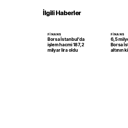
İlgili Haberler
FINANS
FINANS
Borsa İstanbul’da
6,5 milyo
işlem hacmi 187,2
Borsa İs
milyar lira oldu
altının k
yüzde 2