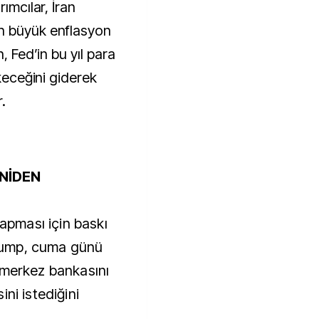
ımcılar, İran
n büyük enflasyon
, Fed’in bu yıl para
ekeceğini giderek
.
ENİDEN
yapması için baskı
rump, cuma günü
 merkez bankasını
ni istediğini