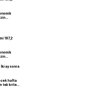
onomik
izin
lendirdik
mi 187,2
onomik
izin
lendirdik
 İki ay sonra
ecek hafta
n tek kriter