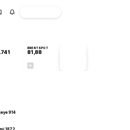
ÜYE
CANLI BORSA
Girişi
BRENTSPOT
.741
81,88
PİYASA
VERİLERİ
+0,06%
+3,76%
+0,00
2,97
ojeye 914
mi 187,2