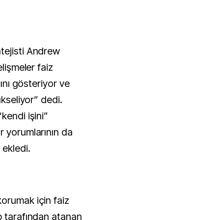
tejisti Andrew
elişmeler faiz
ğını gösteriyor ve
ükseliyor” dedi.
kendi işini”
r yorumlarının da
ekledi.
orumak için faiz
p tarafından atanan