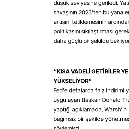
düşük seviyesine geriledi. Yatır
savaşının 2023’ten bu yana e
artışını tetiklemesinin ardından
politikasını sıkılaştırması ger
daha güçlü bir şekilde bekliyor
“KISA VADELİ GETİRİLER Y
YÜKSELİYOR”
Fed’e defalarca faiz indirimi 
uygulayan Başkan Donald T
yaptığı açıklamada, Warsh’ın
bağımsız bir şekilde yönetmesi
söylemişti.