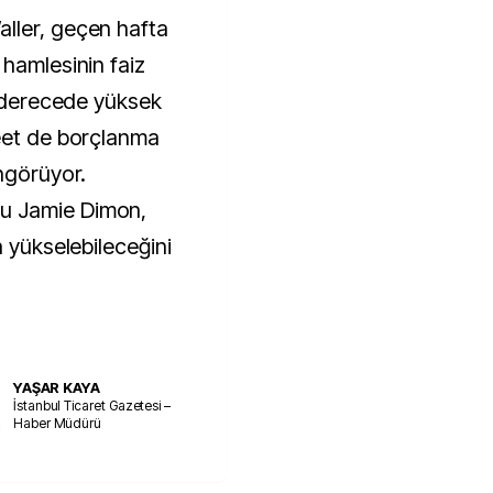
ller, geçen hafta
 hamlesinin faiz
ı derecede yüksek
reet de borçlanma
ngörüyor.
u Jamie Dimon,
a yükselebileceğini
YAŞAR KAYA
İstanbul Ticaret Gazetesi –
Haber Müdürü