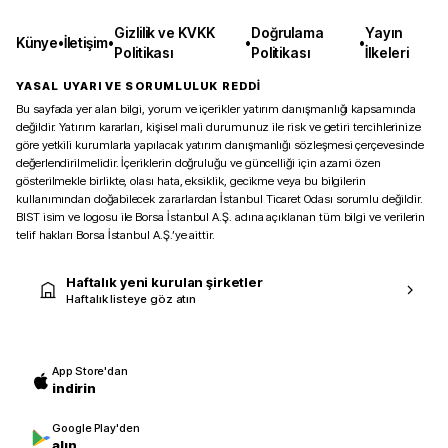
Gizlilik ve KVKK
Doğrulama
Yayın
Künye
•
İletişim
•
•
•
Politikası
Politikası
İlkeleri
YASAL UYARI VE SORUMLULUK REDDİ
Bu sayfada yer alan bilgi, yorum ve içerikler yatırım danışmanlığı kapsamında
değildir. Yatırım kararları, kişisel mali durumunuz ile risk ve getiri tercihlerinize
göre yetkili kurumlarla yapılacak yatırım danışmanlığı sözleşmesi çerçevesinde
değerlendirilmelidir. İçeriklerin doğruluğu ve güncelliği için azami özen
gösterilmekle birlikte, olası hata, eksiklik, gecikme veya bu bilgilerin
kullanımından doğabilecek zararlardan İstanbul Ticaret Odası sorumlu değildir.
BIST isim ve logosu ile Borsa İstanbul A.Ş. adına açıklanan tüm bilgi ve verilerin
telif hakları Borsa İstanbul A.Ş.’ye aittir.
Haftalık yeni kurulan şirketler
Haftalık listeye göz atın
App Store'dan
indirin
Google Play'den
alın