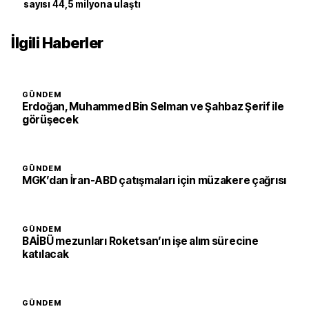
sayısı 44,5 milyona ulaştı
İlgili Haberler
GÜNDEM
Erdoğan, Muhammed Bin Selman ve Şahbaz Şerif ile
görüşecek
GÜNDEM
MGK’dan İran-ABD çatışmaları için müzakere çağrısı
GÜNDEM
BAİBÜ mezunları Roketsan’ın işe alım sürecine
katılacak
GÜNDEM