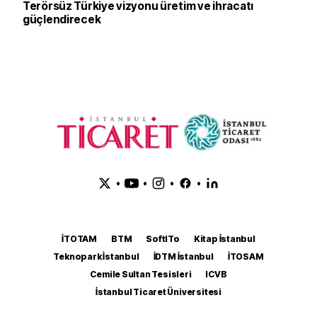
Terörsüz Türkiye vizyonu üretim ve ihracatı
güçlendirecek
•
•
•
•
İTOTAM
BTM
SoftITo
Kitap İstanbul
Teknopark İstanbul
İDTM İstanbul
İTOSAM
Cemile Sultan Tesisleri
ICVB
İstanbul Ticaret Üniversitesi