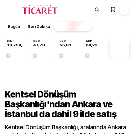
Bugün
Son Dakika
Finans
EKSTRA
BIST
USD
EUR
GBP
13.798,82
47,70
55,01
64,22
PİYASA
VERİLERİ
+0,70%
+0,16%
-0,01%
+0,07%
Gündem
Kentsel Dönüşüm
Başkanlığı'ndan Ankara ve
İstanbul da dahil 9 ilde satış
Kentsel Dönüşüm Başkanlığı, aralarında Ankara