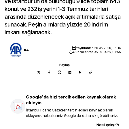
ve İstanbul'un da bulunduğu 9 ilde toplam 643
konut ve 232 iş yerini 1-3 Temmuz tarihleri
arasında düzenlenecek açık artırmalarla satışa
sunacak. Peşin alımlarda yüzde 20 indirim
imkanı sağlanacak.
Yayınlanma
25.06.2025, 13:10
AA
Güncellenme
08.07.2026, 01:55
Paylaş
N
Google'da bizi tercih edilen kaynak olarak
ekleyin
İstanbul Ticaret Gazetesi
'i tercih edilen kaynak olarak
ekleyerek haberlerimizi Google'da daha sık görebilirsiniz.
Kaynak ekle
Nasıl çalışır?
›