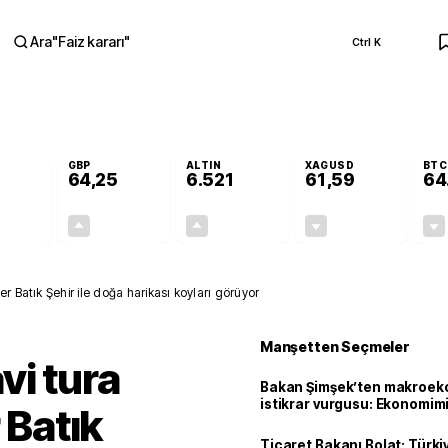
Ara
"
Faiz kararı
"
Ctrl K
RA
GBP
ALTIN
XAGUSD
BTC
64,25
6.521
61,59
64
+0,03%
+0,23%
+0,38%
-0,73%
0,02
0,15
24,44
-0,45
er Batık Şehir ile doğa harikası koyları görüyor
Manşetten Seçmeler
i tura
Bakan Şimşek’ten makroek
istikrar vurgusu: Ekonomim
 Batık
dayanıklılığını daha da güç
Ticaret Bakanı Bolat: Türk