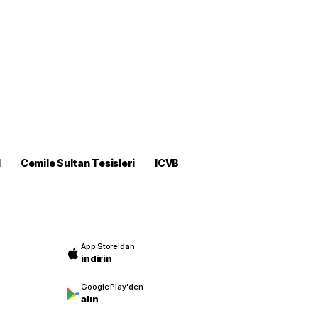
M
Cemile Sultan Tesisleri
ICVB
App Store'dan
indirin
Google Play'den
alın