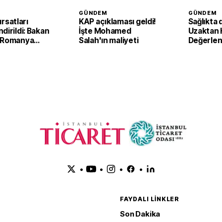
GÜNDEM
GÜNDEM
fırsatları
KAP açıklaması geldi!
Sağlıkta 
dirildi: Bakan
İşte Mohamed
Uzaktan 
 Romanya
Salah'ın maliyeti
Değerle
 Kırsal
Sistemi i
 Bakanı ile
destek b
•
•
•
•
FAYDALI LINKLER
Son Dakika