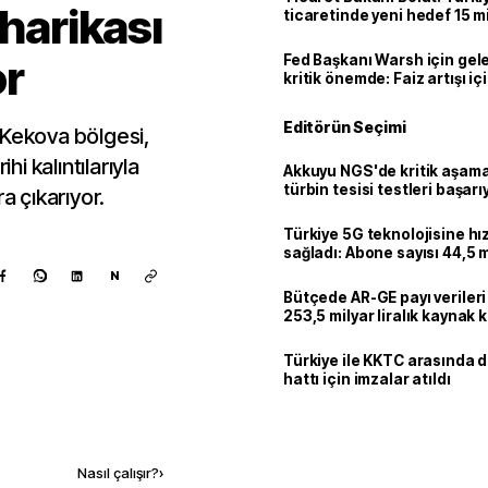
 harikası
ticaretinde yeni hedef 15 mi
or
Fed Başkanı Warsh için gel
kritik önemde: Faiz artışı içi
var
Editörün Seçimi
 Kekova bölgesi,
hi kalıntılarıyla
Akkuyu NGS'de kritik aşama:
türbin tesisi testleri başarı
a çıkarıyor.
tamamlandı
Türkiye 5G teknolojisine hı
sağladı: Abone sayısı 44,5 
ulaştı
N
Bütçede AR-GE payı verileri
253,5 milyar liralık kaynak k
Türkiye ile KKTC arasında 
hattı için imzalar atıldı
Kaynak ekle
Nasıl çalışır?
›