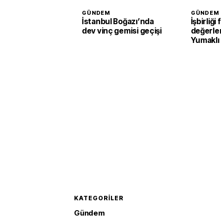
GÜNDEM
GÜNDEM
İstanbul Boğazı’nda
İşbirliği 
dev vinç gemisi geçişi
değerlen
Yumaklı
Tarım ve
Kalkınma
görüştü
KATEGORILER
Gündem