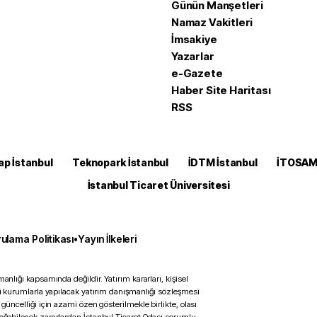
Günün Manşetleri
Namaz Vakitleri
İmsakiye
Yazarlar
e-Gazete
Haber Site Haritası
RSS
ap İstanbul
Teknopark İstanbul
İDTM İstanbul
İTOSA
İstanbul Ticaret Üniversitesi
ulama Politikası
•
Yayın İlkeleri
anlığı kapsamında değildir. Yatırım kararları, kişisel
ili kurumlarla yapılacak yatırım danışmanlığı sözleşmesi
 güncelliği için azami özen gösterilmekle birlikte, olası