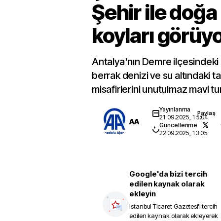
Şehir ile doğa
koyları görüy
Antalya'nın Demre ilçesindeki
berrak denizi ve su altındaki tari
misafirlerini unutulmaz mavi tur
Yayınlanma
Paylaş
21.09.2025, 15:04
AA
Güncellenme
22.09.2025, 13:05
Google'da bizi tercih
edilen kaynak olarak
ekleyin
İstanbul Ticaret Gazetesi
'i tercih
edilen kaynak olarak ekleyerek