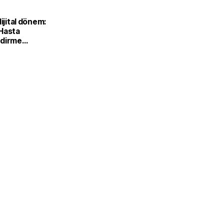
dijital dönem:
Hasta
ndirme
le görüntülü
aşladı