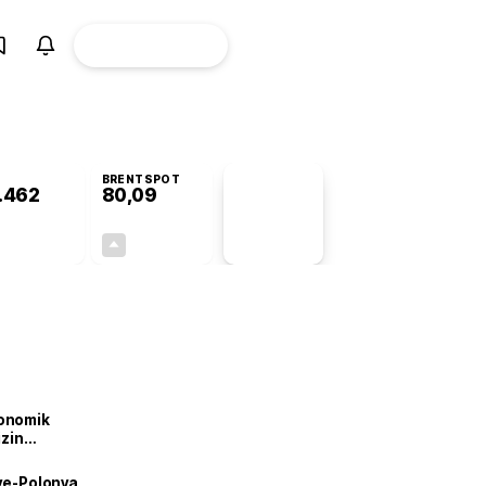
ÜYE
CANLI BORSA
Girişi
BRENTSPOT
.462
80,09
PİYASA
VERİLERİ
-0,04%
+1,50%
+0,00
1,18
onomik
izin
lendirdik
iye-Polonya