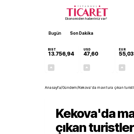
Ekonomiden haberiniz var!
Bugün
Son Dakika
Finans
EKST
BIST
USD
EUR
13.756,94
47,60
55,03
+0,39%
+0,06%
53,81
0,03
Anasayfa
/
Gündem
/
Kekova'da mavi tura çıkan turistl
Kekova'da mav
çıkan turistler