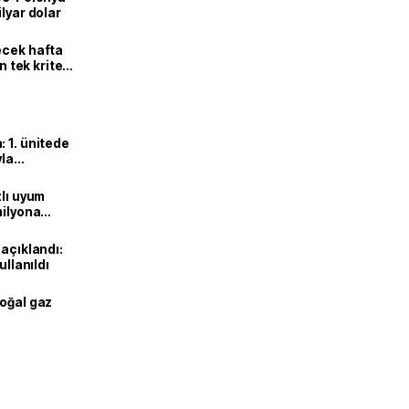
lyar dolar
ecek hafta
n tek kriter
 1. ünitede
yla
zlı uyum
milyona
 açıklandı:
ullanıldı
doğal gaz