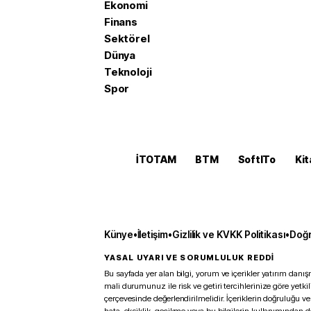
Ekonomi
Finans
Sektörel
Dünya
Teknoloji
Spor
İTOTAM
BTM
SoftITo
Kit
Künye
•
İletişim
•
Gizlilik ve KVKK Politikası
•
Doğr
YASAL UYARI VE SORUMLULUK REDDİ
Bu sayfada yer alan bilgi, yorum ve içerikler yatırım danışm
mali durumunuz ile risk ve getiri tercihlerinize göre yetk
çerçevesinde değerlendirilmelidir. İçeriklerin doğruluğu ve