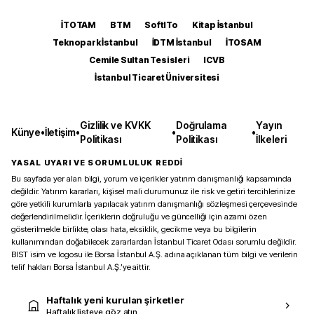
İTOTAM
BTM
SoftITo
Kitap İstanbul
Teknopark İstanbul
İDTM İstanbul
İTOSAM
Cemile Sultan Tesisleri
ICVB
İstanbul Ticaret Üniversitesi
Gizlilik ve KVKK
Doğrulama
Yayın
Künye
•
İletişim
•
•
•
Politikası
Politikası
İlkeleri
YASAL UYARI VE SORUMLULUK REDDİ
Bu sayfada yer alan bilgi, yorum ve içerikler yatırım danışmanlığı kapsamında
değildir. Yatırım kararları, kişisel mali durumunuz ile risk ve getiri tercihlerinize
göre yetkili kurumlarla yapılacak yatırım danışmanlığı sözleşmesi çerçevesinde
değerlendirilmelidir. İçeriklerin doğruluğu ve güncelliği için azami özen
gösterilmekle birlikte, olası hata, eksiklik, gecikme veya bu bilgilerin
kullanımından doğabilecek zararlardan İstanbul Ticaret Odası sorumlu değildir.
BIST isim ve logosu ile Borsa İstanbul A.Ş. adına açıklanan tüm bilgi ve verilerin
telif hakları Borsa İstanbul A.Ş.’ye aittir.
Haftalık yeni kurulan şirketler
Haftalık listeye göz atın