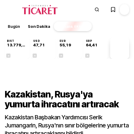
Bugün
Son Dakika
Finans
EKSTRA
BIST
USD
EUR
GBP
13.779,39
47,71
55,19
64,41
PİYASA
VERİLERİ
-0,14%
+0,18%
+0,32%
+0,38%
Dünya
Kazakistan, Rusya'ya
yumurta ihracatını artıracak
Kazakistan Başbakan Yardımcısı Serik
Jumangarin, Rusya'nın sınır bölgelerine yumurta
ihracatını artıracaklarını bildirdi.