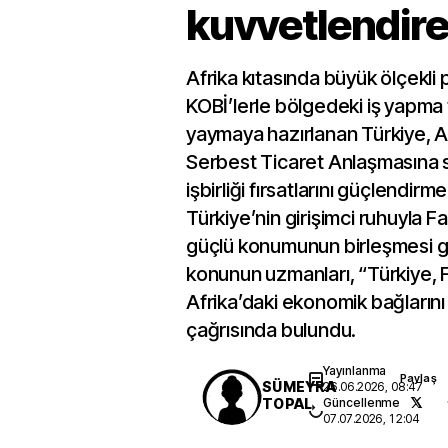
kuvvetlendire
Afrika kıtasında büyük ölçekli 
KOBİ’lerle bölgedeki iş yapma f
yaymaya hazırlanan Türkiye, Af
Serbest Ticaret Anlaşmasına s
işbirliği fırsatlarını güçlendir
Türkiye’nin girişimci ruhuyla Fa
güçlü konumunun birleşmesi ge
konunun uzmanları, “Türkiye, 
Afrika’daki ekonomik bağlarını 
çağrısında bulundu.
Yayınlanma
Paylaş
SÜMEYRA
26.06.2026, 08:47
TOPAL
Güncellenme
07.07.2026, 12:04