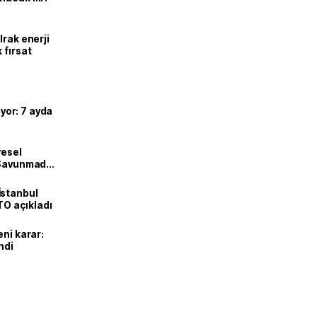
Irak enerji
 fırsat
ıyor: 7 ayda
resel
! Savunmadan
İstanbul
İTO açıkladı
eni karar:
ndi