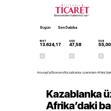
Ekonomiden haberiniz var!
Bugün
Son Dakika
Finans
EKST
BIST
USD
EUR
13.624,17
47,58
55,00
-0,47%
+0,10%
-63,76
0,05
Anasayfa
/
Ekonomi
/
Kazablanka üzerinden Afrika’daki
Kazablanka ü
Afrika’daki ba