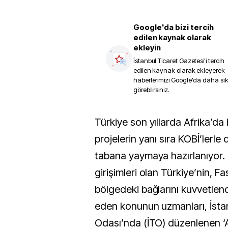
Google'da bizi tercih
edilen kaynak olarak
ekleyin
İstanbul Ticaret Gazetesi
'i tercih
edilen kaynak olarak ekleyerek
haberlerimizi Google'da daha sı
görebilirsiniz.
Türkiye son yıllarda Afrika’da büyük ölçekli
projelerin yanı sıra KOBİ’lerle de
tabana yaymaya hazırlanıyor. 
girişimleri olan Türkiye’nin, F
bölgedeki bağlarını kuvvetlend
eden konunun uzmanları, İsta
Odası’nda (İTO) düzenlenen ‘A