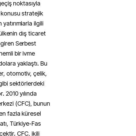
 geçiş noktasıyla
 konusu stratejik
atırımlarla ilgili
 ülkenin dış ticaret
 giren Serbest
nemli bir ivme
dolara yaklaştı. Bu
, otomotiv, çelik,
gibi sektörlerdeki
r. 2010 yılında
rkezi (CFC), bunun
en fazla küresel
atı, Türkiye-Fas
cektir. CFC, ikili