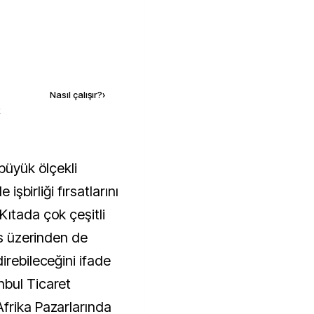
Kaynak ekle
Nasıl çalışır?
›
k
 işbirliği fırsatlarını
Kıtada çok çeşitli
as üzerinden de
irebileceğini ifade
nbul Ticaret
frika Pazarlarında