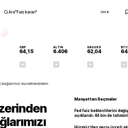
Ara
"
Faiz kararı
"
Ctrl K
RA
GBP
ALTIN
XAGUSD
BTC
64,15
6.406
62,04
64
+0,28%
+0,25%
+2,81%
+4,22%
0,15
0,16
175,20
2,51
 bağlarımızı kuvvetlendirelim
Manşetten Seçmeler
zerinden
Fed faiz beklentilerini deği
açıklandı: 44 bin ile tahmin
ğlarımızı
kaldı
Hürmüz’den geçiş ücreti al