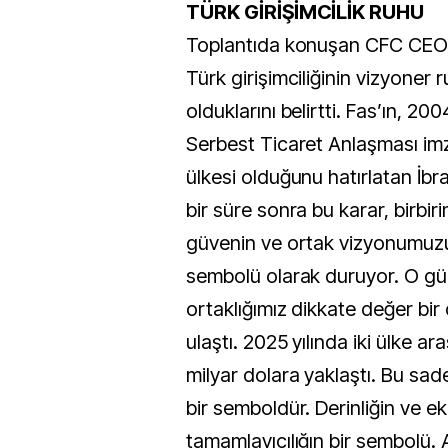
TÜRK GİRİŞİMCİLİK RUHU
Toplantıda konuşan CFC CEO’s
Türk girişimciliğinin vizyoner
olduklarını belirtti. Fas’ın, 200
Serbest Ticaret Anlaşması imz
ülkesi olduğunu hatırlatan İbra
bir süre sonra bu karar, birb
güvenin ve ortak vizyonumuz
sembolü olarak duruyor. O g
ortaklığımız dikkate değer bi
ulaştı. 2025 yılında iki ülke ar
milyar dolara yaklaştı. Bu sad
bir semboldür. Derinliğin ve 
tamamlayıcılığın bir sembolü. 