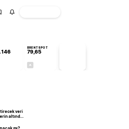
ÜYE
CANLI BORSA
Girişi
BRENTSPOT
.146
79,65
PİYASA
VERİLERİ
+0,34%
+1,56%
+0,00
1,22
ştirecek veri
lerin altında
ınacak mı?