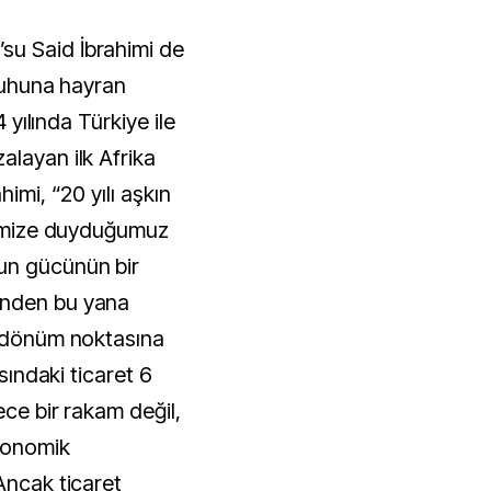
u Said İbrahimi de
 ruhuna hayran
4 yılında Türkiye ile
alayan ilk Afrika
himi, “20 yılı aşkın
irimize duyduğumuz
un gücünün bir
ünden bu yana
r dönüm noktasına
asındaki ticaret 6
ece bir rakam değil,
ekonomik
Ancak ticaret