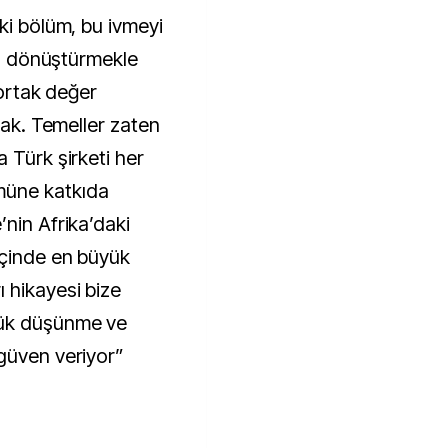
ki bölüm, bu ivmeyi
aka dönüştürmekle
 ortak değer
fak. Temeller zaten
 Türk şirketi her
müne katkıda
nin Afrika’daki
içinde en büyük
 hikayesi bize
yük düşünme ve
güven veriyor”