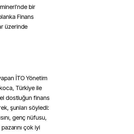
emineri’nde bir
blanka Finans
ar üzerinde
 yapan İTO Yönetim
koca, Türkiye ile
rel dostluğun finans
rek, şunları söyledi:
sını, genç nüfusu,
 pazarını çok iyi