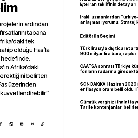
lim
İşte İran teklifinin detayları
Iraklı uzmanlardan Türkiye-
anlaşması yorumu: Stratejik
projelerin ardından
ırsatlarını tabana
Editörün Seçimi
rika’daki tek
Türk lirasıyla dış ticaret art
ahip olduğu Fas’la
900 milyar lira barajı aşıldı
me hedefinde.
s’ın Afrika’daki
CAATSA sonrası Türkiye kü
fonların radarına girecek
rektiğini belirten
finansa yeni eşik
Fas üzerinden
SON DAKİKA: Haziran 2026 
enflasyon oranı belli oldu! 
kuvvetlendirebilir”
Gümrük vergisiz ithalatta y
Tarife kontenjanları belirle
N