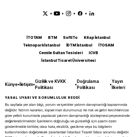
•
•
•
•
İTOTAM
BTM
SoftITo
Kitap İstanbul
Teknopark İstanbul
İDTM İstanbul
İTOSAM
Cemile Sultan Tesisleri
ICVB
İstanbul Ticaret Üniversitesi
Gizlilik ve KVKK
Doğrulama
Yayın
Künye
•
İletişim
•
•
•
Politikası
Politikası
İlkeleri
YASAL UYARI VE SORUMLULUK REDDİ
Bu sayfada yer alan bilgi, yorum ve içerikler yatırım danışmanlığı kapsamında
değildir. Yatırım kararları, kişisel mali durumunuz ile risk ve getiri tercihlerinize
göre yetkili kurumlarla yapılacak yatırım danışmanlığı sözleşmesi çerçevesinde
değerlendirilmelidir. İçeriklerin doğruluğu ve güncelliği için azami özen
gösterilmekle birlikte, olası hata, eksiklik, gecikme veya bu bilgilerin
kullanımından doğabilecek zararlardan İstanbul Ticaret Odası sorumlu değildir.