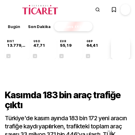
Bugün
Son Dakika
Finans
EKSTRA
BIST
USD
EUR
GBP
13.779,39
47,71
55,19
64,41
PİYASA
VERİLERİ
-0,14%
+0,18%
+0,32%
+0,38%
Gündem
Kasımda 183 bin araç trafiğe
çıktı
Türkiye'de kasım ayında 183 bin 172 yeni aracın
trafiğe kaydı yapılırken, trafikteki toplam araç
sayısı 33 milyon 371 bin 446'ya ulaştı. TÜİK