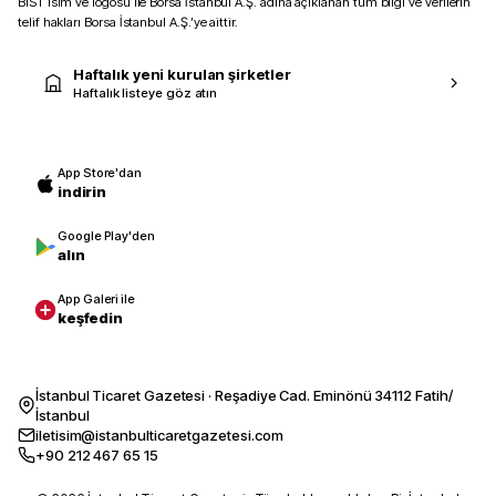
BIST isim ve logosu ile Borsa İstanbul A.Ş. adına açıklanan tüm bilgi ve verilerin
telif hakları Borsa İstanbul A.Ş.’ye aittir.
Haftalık yeni kurulan şirketler
Haftalık listeye göz atın
App Store'dan
indirin
Google Play'den
alın
App Galeri ile
keşfedin
İstanbul Ticaret Gazetesi · Reşadiye Cad. Eminönü 34112 Fatih/
İstanbul
iletisim@istanbulticaretgazetesi.com
+90 212 467 65 15