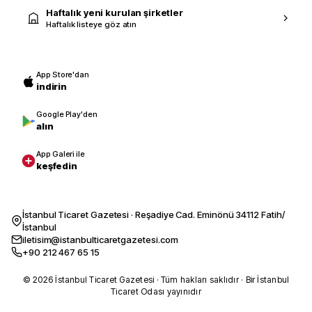
Haftalık yeni kurulan şirketler
Haftalık listeye göz atın
App Store'dan
indirin
Google Play'den
alın
App Galeri ile
keşfedin
İstanbul Ticaret Gazetesi · Reşadiye Cad. Eminönü 34112 Fatih/
İstanbul
iletisim@istanbulticaretgazetesi.com
+90 212 467 65 15
© 2026 İstanbul Ticaret Gazetesi · Tüm hakları saklıdır · Bir İstanbul
Ticaret Odası yayınıdır