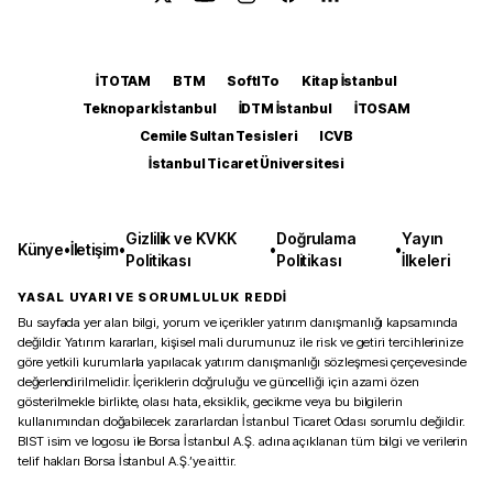
İTOTAM
BTM
SoftITo
Kitap İstanbul
Teknopark İstanbul
İDTM İstanbul
İTOSAM
Cemile Sultan Tesisleri
ICVB
İstanbul Ticaret Üniversitesi
Gizlilik ve KVKK
Doğrulama
Yayın
Künye
•
İletişim
•
•
•
Politikası
Politikası
İlkeleri
YASAL UYARI VE SORUMLULUK REDDİ
Bu sayfada yer alan bilgi, yorum ve içerikler yatırım danışmanlığı kapsamında
değildir. Yatırım kararları, kişisel mali durumunuz ile risk ve getiri tercihlerinize
göre yetkili kurumlarla yapılacak yatırım danışmanlığı sözleşmesi çerçevesinde
değerlendirilmelidir. İçeriklerin doğruluğu ve güncelliği için azami özen
gösterilmekle birlikte, olası hata, eksiklik, gecikme veya bu bilgilerin
kullanımından doğabilecek zararlardan İstanbul Ticaret Odası sorumlu değildir.
BIST isim ve logosu ile Borsa İstanbul A.Ş. adına açıklanan tüm bilgi ve verilerin
telif hakları Borsa İstanbul A.Ş.’ye aittir.