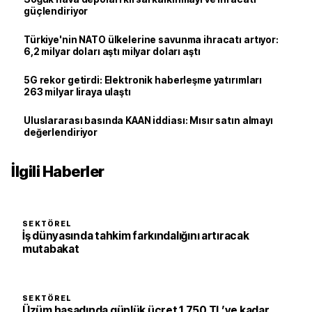
güçlendiriyor
Türkiye'nin NATO ülkelerine savunma ihracatı artıyor:
6,2 milyar doları aştı milyar doları aştı
5G rekor getirdi: Elektronik haberleşme yatırımları
263 milyar liraya ulaştı
Uluslararası basında KAAN iddiası: Mısır satın almayı
değerlendiriyor
İlgili Haberler
SEKTÖREL
İş dünyasında tahkim farkındalığını artıracak
mutabakat
SEKTÖREL
Üzüm hasadında günlük ücret 1.750 TL’ye kadar