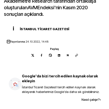
Akademetre Research tarafından ortaklaşa
oluşturulanAVMEndeksi'nin Kasım 2020
sonuçları açıklandı.
İ
İSTANBUL TICARET GAZETESI
Yayınlanma
24.10.2022, 14:48
Paylaş
N
Google'da bizi tercih edilen kaynak olarak
ekleyin
İstanbul Ticaret Gazetesi
'i tercih edilen kaynak olarak
ekleyerek haberlerimizi Google'da daha sık görebilirsiniz.
Kaynak ekle
Nasıl çalışır?
›