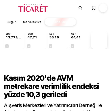
Bugün
Son Dakika
Finans
EKSTRA
BIST
USD
EUR
GBP
13.779,39
47,71
55,19
64,41
PİYASA
VERİLERİ
-0,14%
+0,18%
+0,32%
+0,38%
Sektörel
Kasım 2020'de AVM
metrekare verimlilik endeksi
yüzde 10,3 geriledi
Alışveriş Merkezleri ve Yatırımcıları Derneği ile