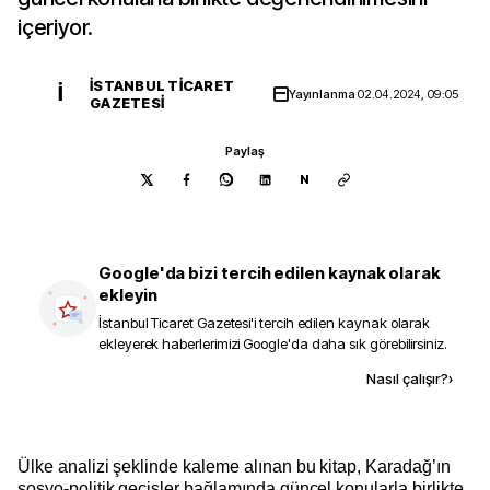
içeriyor.
İSTANBUL TICARET
İ
Yayınlanma
02.04.2024, 09:05
GAZETESI
Paylaş
N
Google'da bizi tercih edilen kaynak olarak
ekleyin
İstanbul Ticaret Gazetesi
'i tercih edilen kaynak olarak
ekleyerek haberlerimizi Google'da daha sık görebilirsiniz.
Kaynak ekle
Nasıl çalışır?
›
Ülke analizi şeklinde kaleme alınan bu kitap, Karadağ’ın
sosyo-politik geçişler bağlamında güncel konularla birlikte