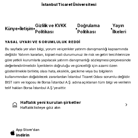
İstanbul Ticaret Üniversitesi
Gizlilik ve KVKK
Doğrulama
Yayın
Künye
•
İletişim
•
•
•
Politikası
Politikası
İlkeleri
YASAL UYARI VE SORUMLULUK REDDİ
Bu sayfada yer alan bilgi, yorum ve içerikler yatırım danışmanlığı kapsamında
değildir. Yatırım kararları, kişisel mali durumunuz ile risk ve getiri tercihlerinize
göre yetkili kurumlarla yapılacak yatırım danışmanlığı sözleşmesi çerçevesinde
değerlendirilmelidir. İçeriklerin doğruluğu ve güncelliği için azami özen
gösterilmekle birlikte, olası hata, eksiklik, gecikme veya bu bilgilerin
kullanımından doğabilecek zararlardan İstanbul Ticaret Odası sorumlu değildir.
BIST isim ve logosu ile Borsa İstanbul A.Ş. adına açıklanan tüm bilgi ve verilerin
telif hakları Borsa İstanbul A.Ş.’ye aittir.
Haftalık yeni kurulan şirketler
Haftalık listeye göz atın
App Store'dan
indirin