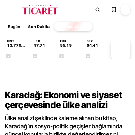
Bugün
Son Dakika
Finans
EKSTRA
BIST
USD
EUR
GBP
13.779,39
47,71
55,19
64,41
PİYASA
VERİLERİ
-0,14%
+0,18%
+0,32%
+0,38%
Kültür-Sanat
Karadağ: Ekonomi ve siyaset
çerçevesinde ülke analizi
Ülke analizi şeklinde kaleme alınan bu kitap,
Karadağ’ın sosyo-politik geçişler bağlamında
güncel konularla birlikte değerlendirilmesini