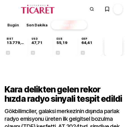
Bugün
Son Dakika
Finans
EKSTRA
BIST
USD
EUR
GBP
13.779,39
47,71
55,19
64,41
PİYASA
VERİLERİ
-0,14%
+0,18%
+0,32%
+0,38%
Teknoloji
Kara delikten gelen rekor
hızda radyo sinyali tespit edildi
Gökbilimciler, galaksi merkezinin dışında parlak
radyo emisyonu üreten ilk gelgitsel bozulma
olayını (TDE) keşfetti. AT 2024tvd, şimdiye dek