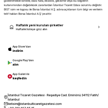
gösterilmekle birlikte, olası hata, eksiklik, gecikme veya bu bilgilerin
kullanımından doğabilecek zararlardan İstanbul Ticaret Odası sorumlu değildir.
BIST isim ve logosu ile Borsa İstanbul A.Ş. adına açıklanan tüm bilgi ve verilerin
telif hakları Borsa İstanbul A.Ş.’ye aittir.
Haftalık yeni kurulan şirketler
Haftalık listeye göz atın
App Store'dan
indirin
Google Play'den
alın
App Galeri ile
keşfedin
İstanbul Ticaret Gazetesi · Reşadiye Cad. Eminönü 34112 Fatih/
İstanbul
iletisim@istanbulticaretgazetesi.com