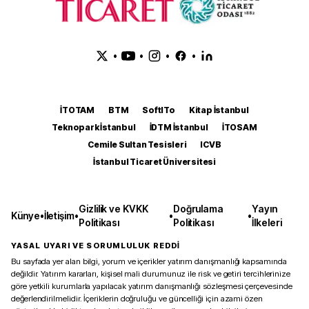
•
•
•
•
İTOTAM
BTM
SoftITo
Kitap İstanbul
Teknopark İstanbul
İDTM İstanbul
İTOSAM
Cemile Sultan Tesisleri
ICVB
İstanbul Ticaret Üniversitesi
Gizlilik ve KVKK
Doğrulama
Yayın
Künye
•
İletişim
•
•
•
Politikası
Politikası
İlkeleri
YASAL UYARI VE SORUMLULUK REDDİ
Bu sayfada yer alan bilgi, yorum ve içerikler yatırım danışmanlığı kapsamında
değildir. Yatırım kararları, kişisel mali durumunuz ile risk ve getiri tercihlerinize
göre yetkili kurumlarla yapılacak yatırım danışmanlığı sözleşmesi çerçevesinde
değerlendirilmelidir. İçeriklerin doğruluğu ve güncelliği için azami özen