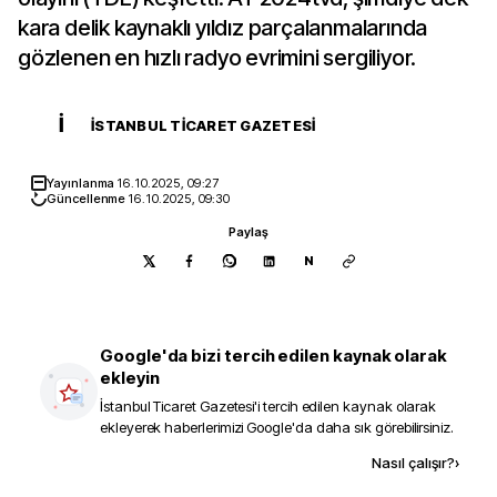
kara delik kaynaklı yıldız parçalanmalarında
gözlenen en hızlı radyo evrimini sergiliyor.
İ
İSTANBUL TICARET GAZETESI
Yayınlanma
16.10.2025, 09:27
Güncellenme
16.10.2025, 09:30
Paylaş
N
Google'da bizi tercih edilen kaynak olarak
ekleyin
İstanbul Ticaret Gazetesi
'i tercih edilen kaynak olarak
ekleyerek haberlerimizi Google'da daha sık görebilirsiniz.
Kaynak ekle
Nasıl çalışır?
›