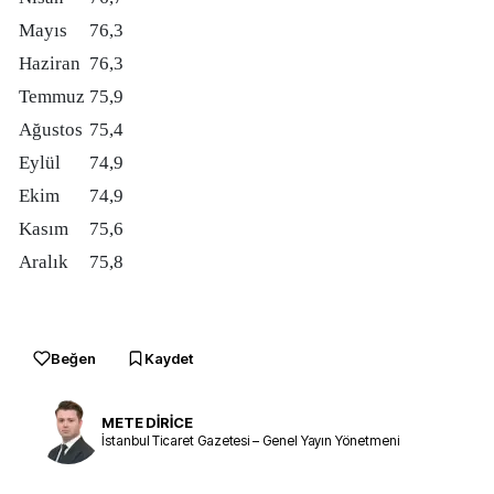
Mayıs
76,3
Haziran
76,3
Temmuz
75,9
Ağustos
75,4
Eylül
74,9
Ekim
74,9
Kasım
75,6
Aralık
75,8
Beğen
Kaydet
METE DİRİCE
İstanbul Ticaret Gazetesi – Genel Yayın Yönetmeni