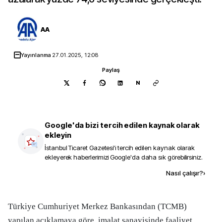
AA
Yayınlanma
27.01.2025, 12:08
Paylaş
N
Google'da bizi tercih edilen kaynak olarak
ekleyin
İstanbul Ticaret Gazetesi
'i tercih edilen kaynak olarak
ekleyerek haberlerimizi Google'da daha sık görebilirsiniz.
Kaynak ekle
Nasıl çalışır?
›
Türkiye Cumhuriyet Merkez Bankasından (TCMB)
yapılan açıklamaya göre, imalat sanayisinde faaliyet