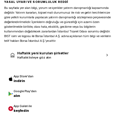
YASAL UYARI VE SORUMLULUK REDDİ
Bu sayfada yer alan bilgi, yorum ve içerikler yatırım danışmanlığı kapsamında
değildir. Yatırım kararları, kişisel mali durumunuz ile risk ve getiri tercihlerinize
göre yetkili kurumlarla yapılacak yatırım danışmanlığı sözleşmesi çerçevesinde
değerlendirilmelidir. İçeriklerin doğruluğu ve güncelliği için azami özen
gösterilmekle birlikte, olası hata, eksiklik, gecikme veya bu bilgilerin
kullanımından doğabilecek zararlardan İstanbul Ticaret Odası sorumlu değildir.
BIST isim ve logosu ile Borsa İstanbul A.Ş. adına açıklanan tüm bilgi ve verilerin
telif hakları Borsa İstanbul A.Ş.’ye aittir.
Haftalık yeni kurulan şirketler
Haftalık listeye göz atın
App Store'dan
indirin
Google Play'den
alın
App Galeri ile
keşfedin