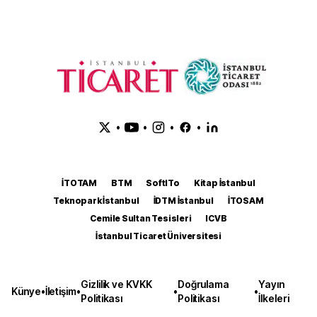
•
•
•
•
İTOTAM
BTM
SoftITo
Kitap İstanbul
Teknopark İstanbul
İDTM İstanbul
İTOSAM
Cemile Sultan Tesisleri
ICVB
İstanbul Ticaret Üniversitesi
Gizlilik ve KVKK
Doğrulama
Yayın
Künye
•
İletişim
•
•
•
Politikası
Politikası
İlkeleri