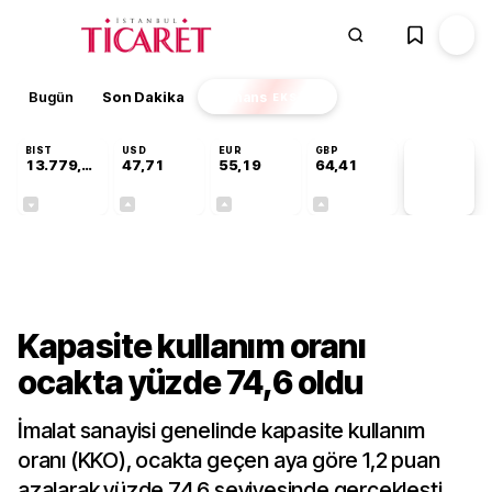
Bugün
Son Dakika
Finans
EKSTRA
BIST
USD
EUR
GBP
13.779,39
47,71
55,19
64,41
PİYASA
VERİLERİ
-0,14%
+0,18%
+0,32%
+0,38%
Gündem
Kapasite kullanım oranı
ocakta yüzde 74,6 oldu
İmalat sanayisi genelinde kapasite kullanım
oranı (KKO), ocakta geçen aya göre 1,2 puan
azalarak yüzde 74,6 seviyesinde gerçekleşti.