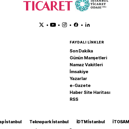
•
•
•
•
FAYDALI LINKLER
Son Dakika
Günün Manşetleri
Namaz Vakitleri
İmsakiye
Yazarlar
e-Gazete
Haber Site Haritası
RSS
ap İstanbul
Teknopark İstanbul
İDTM İstanbul
İTOSA