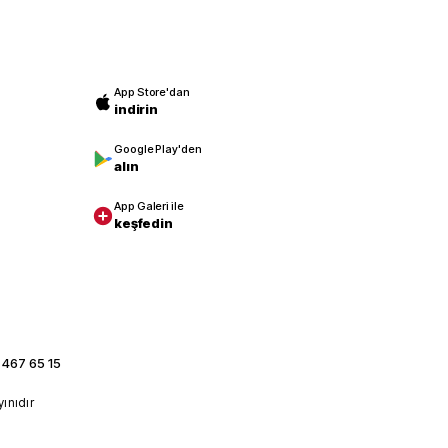
App Store'dan
indirin
Google Play'den
alın
App Galeri ile
keşfedin
 467 65 15
yınıdır