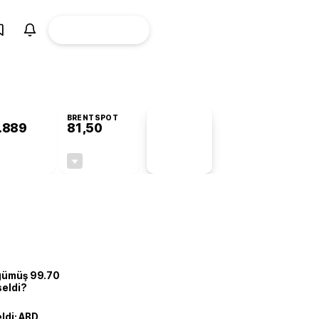
ÜYE
CANLI BORSA
Girişi
BRENTSPOT
.889
81,50
PİYASA
VERİLERİ
+0,83%
-1,55%
+0,00
-1,28
 gümüş 99.70
seldi?
eldi: ABD