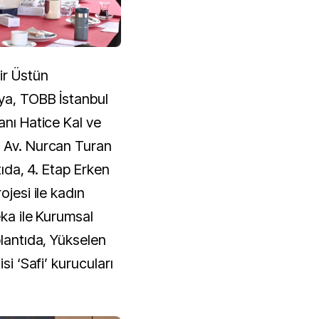
ir Üstün
ıya, TOBB İstanbul
anı Hatice Kal ve
ı Av. Nurcan Turan
ntıda, 4. Etap Erken
ojesi ile kadın
eka ile Kurumsal
plantıda, Yükselen
si ‘Safi’ kurucuları