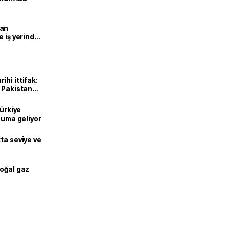
man
e iş yerinde
hi ittifak:
e Pakistan
dı
Türkiye
onuma geliyor
ta seviye ve
doğal gaz