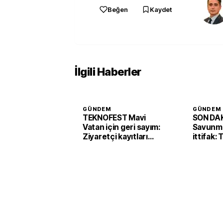
Beğen
Kaydet
İlgili Haberler
GÜNDEM
GÜNDEM
TEKNOFEST Mavi
SON DAK
Vatan için geri sayım:
Savunma
Ziyaretçi kayıtları
ittifak:
başladı
Arabist
'Mekke 
imzaladı