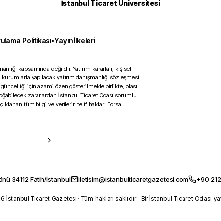
İstanbul Ticaret Üniversitesi
ulama Politikası
•
Yayın İlkeleri
anlığı kapsamında değildir. Yatırım kararları, kişisel
ili kurumlarla yapılacak yatırım danışmanlığı sözleşmesi
 güncelliği için azami özen gösterilmekle birlikte, olası
doğabilecek zararlardan İstanbul Ticaret Odası sorumlu
çıklanan tüm bilgi ve verilerin telif hakları Borsa
önü 34112 Fatih/İstanbul
iletisim@istanbulticaretgazetesi.com
+90 212
 İstanbul Ticaret Gazetesi · Tüm hakları saklıdır · Bir İstanbul Ticaret Odası ya