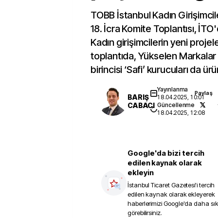
TOBB İstanbul Kadın Girişimci
18. İcra Komite Toplantısı, İTO'
Kadın girişimcilerin yeni projel
toplantıda, Yükselen Markalar 
birincisi ‘Safi’ kurucuları da ü
Yayınlanma
Paylaş
BARIŞ
18.04.2025, 10:01
CABACI
Güncellenme
18.04.2025, 12:08
Google'da bizi tercih
edilen kaynak olarak
ekleyin
İstanbul Ticaret Gazetesi
'i tercih
edilen kaynak olarak ekleyerek
haberlerimizi Google'da daha sı
görebilirsiniz.