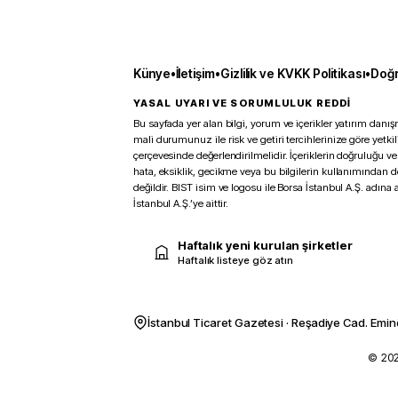
Künye
•
İletişim
•
Gizlilik ve KVKK Politikası
•
Doğr
YASAL UYARI VE SORUMLULUK REDDİ
Bu sayfada yer alan bilgi, yorum ve içerikler yatırım danışm
mali durumunuz ile risk ve getiri tercihlerinize göre yetk
çerçevesinde değerlendirilmelidir. İçeriklerin doğruluğu ve
hata, eksiklik, gecikme veya bu bilgilerin kullanımından 
değildir. BIST isim ve logosu ile Borsa İstanbul A.Ş. adına a
İstanbul A.Ş.’ye aittir.
Haftalık yeni kurulan şirketler
Haftalık listeye göz atın
İstanbul Ticaret Gazetesi · Reşadiye Cad. Emin
© 2026