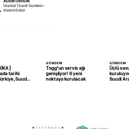
ADEM ORHUN
İstanbul Ticaret Gazetesi –
Kıdemli Editör
GÜNDEM
GÜNDEM
İKA |
Togg'un servis ağı
Üçlü sav
da tarihi
genişliyor! 6 yeni
kuruluyor
 Türkiye, Suudi
noktaya kurulacak
Suudi Ar
an ve Pakistan
Pakistan
Anlaşması'nı
adım