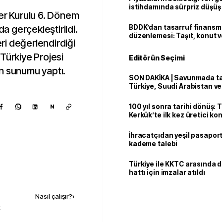
istihdamında sürpriz düşüş
ler Kurulu 6. Dönem
da gerçekleştirildi.
BDDK’dan tasarruf finans
düzenlemesi: Taşıt, konut v
eri değerlendirdiği
limitler değişti
Türkiye Projesi
Editörün Seçimi
rün sunumu yaptı.
SON DAKİKA | Savunmada tari
Türkiye, Suudi Arabistan v
'Mekke Anlaşması'nı imzala
100 yıl sonra tarihi dönüş: 
N
Kerkük’te ilk kez üretici k
İhracatçıdan yeşil pasaport
kademe talebi
Türkiye ile KKTC arasında 
hattı için imzalar atıldı
Kaynak ekle
Nasıl çalışır?
›
k