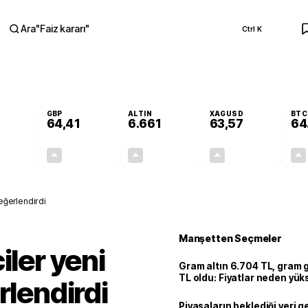
Ara
"
Faiz kararı
"
Ctrl K
RA
GBP
ALTIN
XAGUSD
BTC
64,41
6.661
63,57
64
+0,32%
+0,38%
+2,59%
+3,37%
0,18
0,24
167,96
2,07
değerlendirdi
Manşetten Seçmeler
iler yeni
Gram altın 6.704 TL, gram
TL oldu: Fiyatlar neden yük
rlendirdi
Piyasaların beklediği veri g