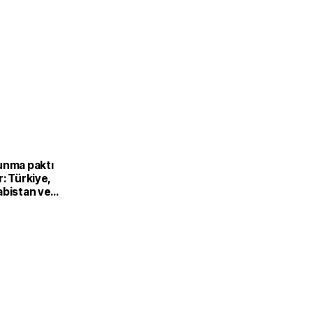
unma paktı
: Türkiye,
abistan ve
’dan ortak