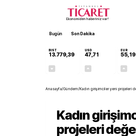
Ekonomiden haberiniz var!
Bugün
Son Dakika
Finans
EKST
BIST
USD
EUR
13.779,39
47,71
55,19
-0,14%
+0,18%
-19,42
0,09
Anasayfa
/
Gündem
/
Kadın girişimciler yeni projeleri 
Kadın girişimc
projeleri değe